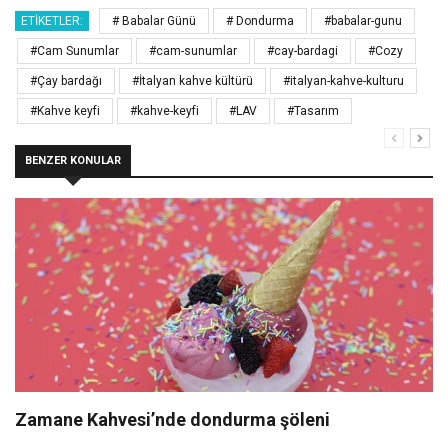
ETIKETLER:
# Babalar Günü
# Dondurma
#babalar-gunu
#Cam Sunumlar
#cam-sunumlar
#cay-bardagi
#Cozy
#Çay bardağı
#İtalyan kahve kültürü
#italyan-kahve-kulturu
#Kahve keyfi
#kahve-keyfi
#LAV
#Tasarım
BENZER KONULAR
Zamane Kahvesi’nde dondurma şöleni