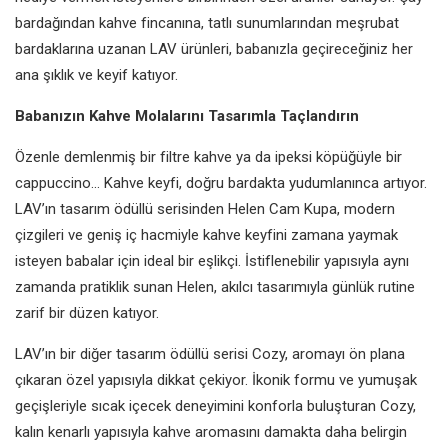
bardağından kahve fincanına, tatlı sunumlarından meşrubat
bardaklarına uzanan LAV ürünleri, babanızla geçireceğiniz her
ana şıklık ve keyif katıyor.
Babanızın Kahve Molalarını Tasarımla Taçlandırın
Özenle demlenmiş bir filtre kahve ya da ipeksi köpüğüyle bir
cappuccino... Kahve keyfi, doğru bardakta yudumlanınca artıyor.
LAV’ın tasarım ödüllü serisinden Helen Cam Kupa, modern
çizgileri ve geniş iç hacmiyle kahve keyfini zamana yaymak
isteyen babalar için ideal bir eşlikçi. İstiflenebilir yapısıyla aynı
zamanda pratiklik sunan Helen, akılcı tasarımıyla günlük rutine
zarif bir düzen katıyor.
LAV’ın bir diğer tasarım ödüllü serisi Cozy, aromayı ön plana
çıkaran özel yapısıyla dikkat çekiyor. İkonik formu ve yumuşak
geçişleriyle sıcak içecek deneyimini konforla buluşturan Cozy,
kalın kenarlı yapısıyla kahve aromasını damakta daha belirgin