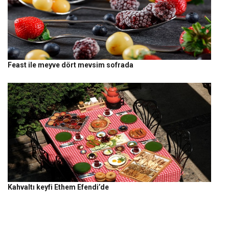
Feast ile meyve dört mevsim sofrada
Kahvaltı keyfi Ethem Efendi’de