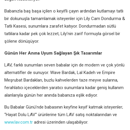
Babanızla baş başa içilen o keyifli çayın ardından kutlamayı tatlı
bir dokunuşla tamamlamak isteyenler için Lily Cam Dondurma &
Tatlı Kasesi, sunumlara zarafet katıyor. Dondurmadan sütlü
tatlılara kadar pek çok lezzet, Lily’nin zarif formuyla görsel bir
şölene dönüşüyor.
Günün Her Anına Uyum Sağlayan Şık Tasarımlar
LAV, farklı sunumları seven babalar için de modern ve çok yönlü
alternatifler de sunuyor. Wave Bardak, Lal Kadeh ve Empire
Meşrubat Bardakları, buzlu kahvelerden taze meyve sularına,
ferahlatıcı içeceklerden yaratıcı sunumlara kadar geniş kullanım
alanlarıyla günün her anında babanıza eşlik ediyor.
Bu Babalar Günü’nde babasının keyfine keyif katmak isteyenler;
“Hayat Dolu LAV” ürünlerine tüm LAV satış noktalarından ve
www.lav.com.tr
adresi üzerinden ulaşabiliyor.