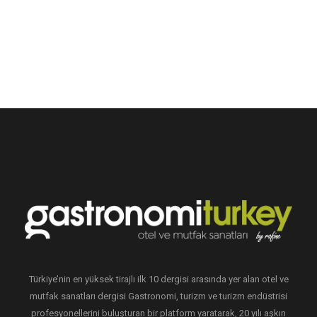
Türkiye’nin en yüksek tirajlı ilk 10 dergisi arasında yer alan otel ve
mutfak sanatları dergisi Gastronomi, turizm ve turizm endüstrisi
profesyonellerini buluşturan bir platform yaratarak, 20 yılı aşkın