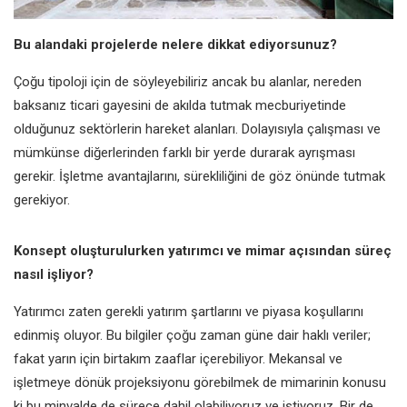
Bu alandaki projelerde nelere dikkat ediyorsunuz?
Çoğu tipoloji için de söyleyebiliriz ancak bu alanlar, nereden
baksanız ticari gayesini de akılda tutmak mecburiyetinde
olduğunuz sektörlerin hareket alanları. Dolayısıyla çalışması ve
mümkünse diğerlerinden farklı bir yerde durarak ayrışması
gerekir. İşletme avantajlarını, sürekliliğini de göz önünde tutmak
gerekiyor.
Konsept oluşturulurken yatırımcı ve mimar açısından süreç
nasıl işliyor?
Yatırımcı zaten gerekli yatırım şartlarını ve piyasa koşullarını
edinmiş oluyor. Bu bilgiler çoğu zaman güne dair haklı veriler;
fakat yarın için birtakım zaaflar içerebiliyor. Mekansal ve
işletmeye dönük projeksiyonu görebilmek de mimarinin konusu
ki bu minvalde de sürece dahil olabiliyoruz ve istiyoruz. Bir de