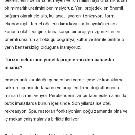
beklentilerini de ihmal etmeyen ve ruh halini hayli dinamik tutan
bir mimarlık üretimini benimsiyoruz. Yeri, projedeki en önemli
bağlam olarak ele alıp, kullanıcı, işveren, fonksiyon, form,
ekonomi gibi temel öğelerin kimi koşullarda aynılığının söz
konusu olabileceğine, buna karşın bir projeyi özgün kılan en
önemli unsurun ait olduğu coğrafya, kültür ve iklimle birlikte o
yerin benzersizliği olduğuna inanıyoruz.
Turizm sektörüne yönelik projelerinizden bahseder
misiniz?
cmmimarlık kurulduğu günden beri yeme-içme ve konaklama
sektörü içerisinde tasarım ve projelendirme doğrultusunda
mimari hizmet veriyor. Perakendenin zincir tabir edilen alanı da
butik imalatlarda bunun içerisinde. Son yıllarda ise otel,
rekreasyon, Spa, restoran fonksiyonları çoğu zamanda bina ve
iç mekan çalışmalarıyla birlikte ilerliyor.