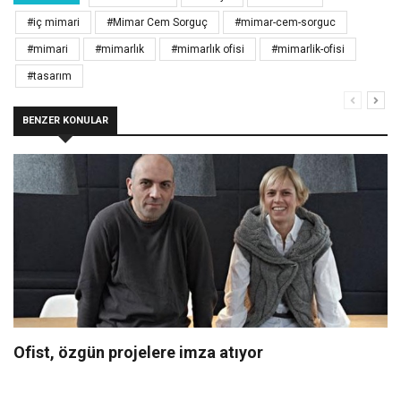
#iç mimari
#Mimar Cem Sorguç
#mimar-cem-sorguc
#mimari
#mimarlık
#mimarlık ofisi
#mimarlik-ofisi
#tasarım
BENZER KONULAR
Ofist, özgün projelere imza atıyor