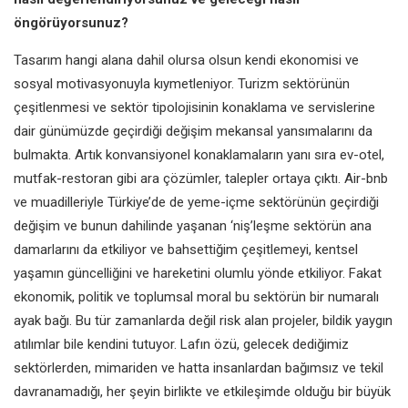
öngörüyorsunuz?
Tasarım hangi alana dahil olursa olsun kendi ekonomisi ve
sosyal motivasyonuyla kıymetleniyor. Turizm sektörünün
çeşitlenmesi ve sektör tipolojisinin konaklama ve servislerine
dair günümüzde geçirdiği değişim mekansal yansımalarını da
bulmakta. Artık konvansiyonel konaklamaların yanı sıra ev-otel,
mutfak-restoran gibi ara çözümler, talepler ortaya çıktı. Air-bnb
ve muadilleriyle Türkiye’de de yeme-içme sektörünün geçirdiği
değişim ve bunun dahilinde yaşanan ‘niş’leşme sektörün ana
damarlarını da etkiliyor ve bahsettiğim çeşitlemeyi, kentsel
yaşamın güncelliğini ve hareketini olumlu yönde etkiliyor. Fakat
ekonomik, politik ve toplumsal moral bu sektörün bir numaralı
ayak bağı. Bu tür zamanlarda değil risk alan projeler, bildik yaygın
atılımlar bile kendini tutuyor. Lafın özü, gelecek dediğimiz
sektörlerden, mimariden ve hatta insanlardan bağımsız ve tekil
davranamadığı, her şeyin birlikte ve etkileşimde olduğu bir büyük