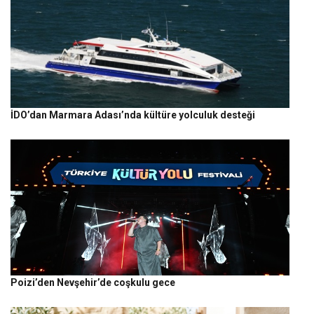
İDO’dan Marmara Adası’nda kültüre yolculuk desteği
Poizi’den Nevşehir’de coşkulu gece