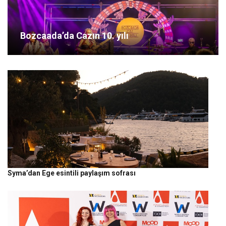
Bozcaada’da Cazın 10. yılı
Syma’dan Ege esintili paylaşım sofrası