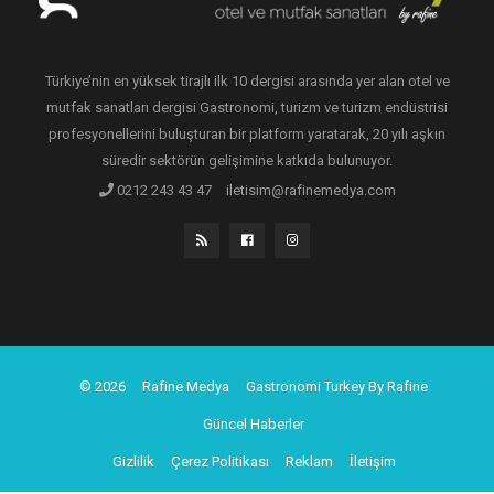
Türkiye’nin en yüksek tirajlı ilk 10 dergisi arasında yer alan otel ve
mutfak sanatları dergisi Gastronomi, turizm ve turizm endüstrisi
profesyonellerini buluşturan bir platform yaratarak, 20 yılı aşkın
süredir sektörün gelişimine katkıda bulunuyor.
0212 243 43 47
iletisim@rafinemedya.com
© 2026
Rafine Medya
Gastronomi Turkey By Rafine
Güncel Haberler
Gizlilik
Çerez Politikası
Reklam
İletişim