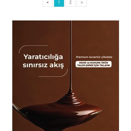
<
1
2
>