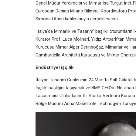
Genel Müdür Yardımcısı ve Mimar İsa Turgut İnci, F
European Design Milano Bilimsel Koordinatörü Prof.
Simona Ottieri katılımlarıyla gerçekleşecek.
‘İtalya’da Mimarlık ve Tasarım’ başlıklı oturumların
Küratör Prof. Luca Molinari, Yıldız Artpark’tan Mim
Kurucusu Mimar Alper Derinboğaz, Mimarlar ve Ha
Gambardella Architetti Kurucusu ve Mimar Cherubi
Endüstriyel işçilik
İtalyan Tasarım Günleri’nin 24 Mart’ta Salt Galata’da
İşçilik’ başlığını taşıyacak ve BMS CEO’su Neslihan I
Tasarımcısı Giulio Iachetti, Studio Vertebra Kurucu
Bölge Müdürü Anna Masello ile Technogym Türkiye