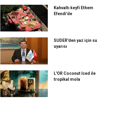
Kahvaltı keyfi Ethem
Efendi’de
SUDER'den yaz için su
uyarısı
L'OR Coconut Iced ile
tropikal mola