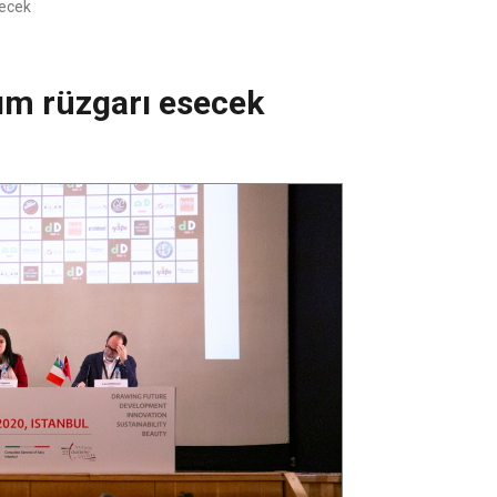
secek
rım rüzgarı esecek