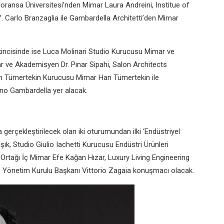
loransa Üniversitesi’nden Mimar Laura Andreini, Institue of
 Carlo Branzaglia ile Gambardella Architetti’den Mimar
 ikincisinde ise Luca Molinari Studio Kurucusu Mimar ve
ar ve Akademisyen Dr. Pınar Sipahi, Salon Architects
n Tümertekin Kurucusu Mimar Han Tümertekin ile
no Gambardella yer alacak.
 gerçekleştirilecek olan iki oturumundan ilki ‘Endüstriyel
şık, Studio Giulio Iachetti Kurucusu Endüstri Ürünleri
 Ortağı İç Mimar Efe Kağan Hızar, Luxury Living Engineering
 Yönetim Kurulu Başkanı Vittorio Zagaia konuşmacı olacak.