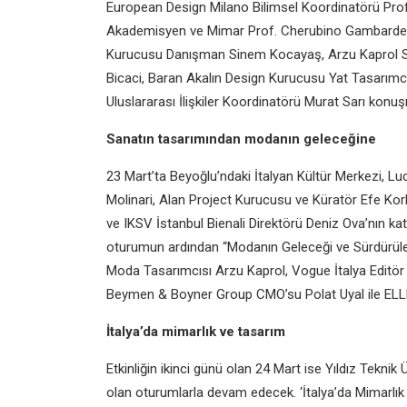
European Design Milano Bilimsel Koordinatörü Prof
Akademisyen ve Mimar Prof. Cherubino Gambardel
Kurucusu Danışman Sinem Kocayaş, Arzu Kaprol Str
Bicaci, Baran Akalın Design Kurucusu Yat Tasarımcı
Uluslararası İlişkiler Koordinatörü Murat Sarı konu
Sanatın tasarımından modanın geleceğine
23 Mart’ta Beyoğlu’ndaki İtalyan Kültür Merkezi, L
Molinari, Alan Project Kurucusu ve Küratör Efe Ko
ve IKSV İstanbul Bienali Direktörü Deniz Ova’nın kat
oturumun ardından “Modanın Geleceği ve Sürdürülebi
Moda Tasarımcısı Arzu Kaprol, Vogue İtalya Editö
Beymen & Boyner Group CMO’su Polat Uyal ile ELLE
İtalya’da mimarlık ve tasarım
Etkinliğin ikinci günü olan 24 Mart ise Yıldız Tekni
olan oturumlarla devam edecek. ‘İtalya’da Mimarlık v