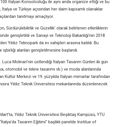
nın 100 İtalyan Konsolosluğu ile aynı anda organize ettiği ve bu
 İtalya ve Türkiye açısından her daim kapsamlı olanaklar
 açılardan tanıtmayı amaçlıyor.
 Sürdürülebilirlik ve Güzellik’ olarak belirlenen etkinliklerin
esinde genişletildi ve Sanayi ve Teknoloji Bakanlığı’nın 2018
ilen Yıldız Teknopark da ev sahipleri arasına katıldı. Bu
işbirliği alanları genişletilmesine başlandı.
uca Molinari’nin üstlendiği İtalyan Tasarım Günleri iki gün
ya, otomobil ve tekne tasarımı vb.) ve moda alanlarında
lyan Kültür Merkezi ve 19. yüzyılda İtalyan mimarlar tarafından
anısıra Yıldız Teknik Üniversitesi mekanlarında düzenlenecek
3 Mart’ta, Yıldız Teknik Üniversitesi Beşiktaş Kampüsü, YTU
alya’da Tasarım Eğitimi” başlıklı panelde Institue of