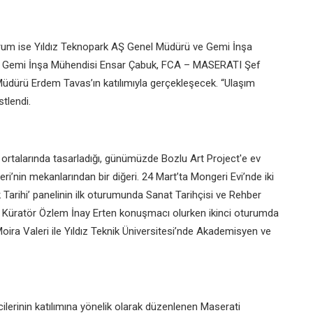
oturum ise Yıldız Teknopark AŞ Genel Müdürü ve Gemi İnşa
tan Gemi İnşa Mühendisi Ensar Çabuk, FCA – MASERATI Şef
Müdürü Erdem Tavas’ın katılımıyla gerçekleşecek. “Ulaşım
tlendi.
ın ortalarında tasarladığı, günümüzde Bozlu Art Project'e ev
ri’nin mekanlarından bir diğeri. 24 Mart’ta Mongeri Evi’nde iki
Tarihi’ panelinin ilk oturumunda Sanat Tarihçisi ve Rehber
ve Küratör Özlem İnay Erten konuşmacı olurken ikinci oturumda
ra Valeri ile Yıldız Teknik Üniversitesi’nde Akademisyen ve
lerinin katılımına yönelik olarak düzenlenen Maserati