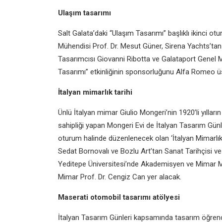
Ulaşım tasarımı
Salt Galata’daki “Ulaşım Tasarımı” başlıklı ikinci 
Mühendisi Prof. Dr. Mesut Güner, Sirena Yachts’
Tasarımcısı Giovanni Ribotta ve Galataport Genel 
Tasarımı” etkinliğinin sponsorluğunu Alfa Romeo üs
İtalyan mimarlık tarihi
Ünlü İtalyan mimar Giulio Mongeri’nin 1920’li yıllar
sahipliği yapan Mongeri Evi de İtalyan Tasarım Günle
oturum halinde düzenlenecek olan ‘İtalyan Mimarlık 
Sedat Bornovalı ve Bozlu Art’tan Sanat Tarihçisi 
Yeditepe Üniversitesi’nde Akademisyen ve Mimar Moi
Mimar Prof. Dr. Cengiz Can yer alacak.
Maserati otomobil tasarımı atölyesi
İtalyan Tasarım Günleri kapsamında tasarım öğrenci