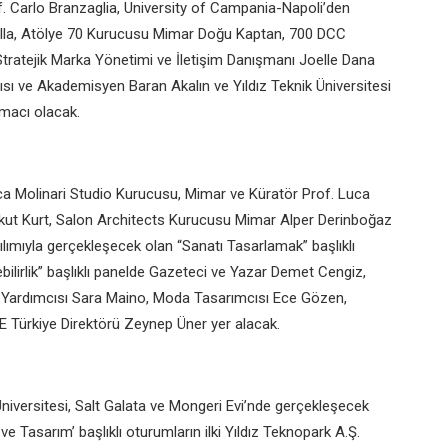
. Carlo Branzaglia, University of Campania-Napoli’den
la, Atölye 70 Kurucusu Mimar Doğu Kaptan, 700 DCC
atejik Marka Yönetimi ve İletişim Danışmanı Joelle Dana
sı ve Akademisyen Baran Akalın ve Yıldız Teknik Üniversitesi
şmacı olacak.
uca Molinari Studio Kurucusu, Mimar ve Küratör Prof. Luca
rkut Kurt, Salon Architects Kurucusu Mimar Alper Derinboğaz
ılımıyla gerçekleşecek olan “Sanatı Tasarlamak” başlıklı
lirlik” başlıklı panelde Gazeteci ve Yazar Demet Cengiz,
r Yardımcısı Sara Maino, Moda Tasarımcısı Ece Gözen,
 Türkiye Direktörü Zeynep Üner yer alacak.
k Üniversitesi, Salt Galata ve Mongeri Evi’nde gerçekleşecek
e Tasarım’ başlıklı oturumların ilki Yıldız Teknopark A.Ş.