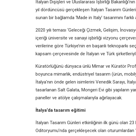
İtalyan Dışişleri ve Uluslararası İşbirliği Bakanlığı'
yıl dördüncüsü gerçekleşen İtalyan Tasarım Günleri,
sunan bir bağlamda ‘Made in Italy’ tasarımını farklı
2020 yılı teması ‘Geleceği Çizmek, Gelişim, İnovasyon,
içeriği üniversite ve sanayi işbirliği vizyonu çerçev
verilerine göre Türkiye’nin en başarılı teknoparkı seç
kapsam çerçevesinde de İtalyan ve Türk şirketleriyle 
Küratörlüğünü dünyaca ünlü Mimar ve Küratör Prof. L
boyunca mimarlık, endüstriyel tasarım (ürün, mobil
İtalya'nın önde gelen isimlerini Venedik Sarayı, İta
tasarlanan Salt Galata, Mongeri Evi gibi yapıların y
paneller ve atölye çalışmalarıyla ağırlayacak.
İtalya’da tasarım eğitimi
İtalyan Tasarım Günleri etkinliğinin ilk günü olan 2
Oditoryumu’nda gerçekleşecek olan oturumlardan “İt