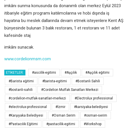
imkânı sunma konusunda
da donanımlı olan merkez Eylül
2023
itibariyle eğitim programı
katılımcılarına ve hobi dışında iş
hayatına bu meslek dallarında
devam etmek isteyenlere Kent AŞ
bünyesinde bulunan 3 balık restoranı,
1 et restoranı ve 11 adet
kafesinde staj
imkânı sunacak.
www.cordelionmsm.com
ETIKETLER:
#ascilik-egitimi
#Aşçılık
#Aşçılık eğitimi
#Barista eğitimi
#barista-egitimi
#Bostanlı Sahili
#bostanli-sahili
#Cordelion Mutfak Sanatları Merkezi
#cordelion-mutfak-sanatlari-merkezi
#Electrolux professional
#electrolux-professional
#İzmir
#karsiyaka-belediyesi
#Karşıyaka Belediyesi
#Osman Serim
#osman-serim
#Pastacılık Eğitimi
#pastacilik-egitimi
#Workshop