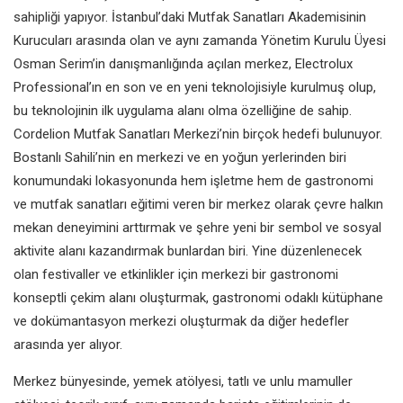
sahipliği yapıyor. İstanbul’daki Mutfak
Sanatları Akademisinin
Kurucuları
arasında olan ve aynı zamanda
Yönetim Kurulu Üyesi
Osman Serim’in
danışmanlığında açılan merkez,
Electrolux
Professional’ın en son ve
en yeni teknolojisiyle kurulmuş olup,
bu teknolojinin ilk uygulama alanı
olma özelliğine de sahip.
Cordelion
Mutfak Sanatları Merkezi’nin birçok
hedefi bulunuyor.
Bostanlı Sahili’nin
en merkezi ve en yoğun yerlerinden
biri
konumundaki lokasyonunda
hem işletme hem de gastronomi
ve mutfak sanatları eğitimi veren bir
merkez olarak çevre halkın
mekan
deneyimini arttırmak ve şehre yeni
bir sembol ve sosyal
aktivite alanı
kazandırmak bunlardan biri. Yine
düzenlenecek
olan festivaller ve
etkinlikler için merkezi bir gastronomi
konseptli çekim alanı oluşturmak,
gastronomi odaklı kütüphane
ve
dokümantasyon merkezi oluşturmak
da diğer hedefler
arasında yer alıyor.
Merkez bünyesinde, yemek atölyesi,
tatlı ve unlu mamuller