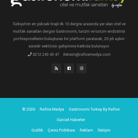
Türkiye’nin en yüksek tirajlı ilk 10 dergisi arasında yer alan otel ve
mutfak sanatları dergisi Gastronomi, turizm ve turizm endüstrisi
profesyonellerini buluşturan bir platform yaratarak, 20 yılı aşkın
süredir sektörün gelişimine katkıda bulunuyor.
0212 243 43 47
iletisim@rafinemedya.com
© 2026
Rafine Medya
Gastronomi Turkey By Rafine
Güncel Haberler
Gizlilik
Çerez Politikası
Reklam
İletişim