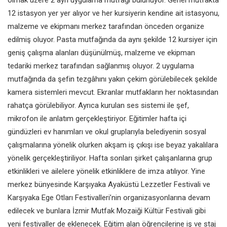
12 istasyon yer yer
alıyor ve her kursiyerin kendine ait
istasyonu,
malzeme ve ekipmanı
merkez tarafından önceden organize
edilmiş oluyor. Pasta mutfağında
da aynı şekilde 12 kursiyer için
geniş çalışma alanları düşünülmüş,
malzeme ve ekipman
tedariki
merkez tarafından sağlanmış oluyor.
2 uygulama
mutfağında da şefin
tezgâhını yakın çekim görülebilecek
şekilde
kamera sistemleri mevcut.
Ekranlar mutfakların her noktasından
rahatça görülebiliyor. Ayrıca kurulan
ses sistemi ile şef,
mikrofon ile
anlatım gerçekleştiriyor. Eğitimler
hafta içi
gündüzleri ev hanımları ve
okul gruplarıyla belediyenin sosyal
çalışmalarına yönelik olurken akşam
iş çıkışı ise beyaz yakalılara
yönelik
gerçekleştiriliyor. Hafta sonları şirket
çalışanlarına grup
etkinlikleri ve
ailelere yönelik etkinliklere de imza
atılıyor. Yine
merkez bünyesinde
Karşıyaka Ayaküstü Lezzetler Festivali
ve
Karşıyaka Ege Otları Festivalleri’nin
organizasyonlarına devam
edilecek
ve bunlara İzmir Mutfak Mozaiği
Kültür Festivali gibi
yeni festivaller de
eklenecek. Eğitim alan öğrencilerine
iş ve staj