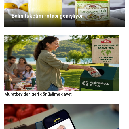
Balın tüketim rotası genişliyor
Muratbey’den geri dönüşüme davet