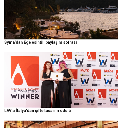
Syma’dan Ege esintili paylaşım sofrası
LAV’a İtalya’dan çifte tasarım ödülü