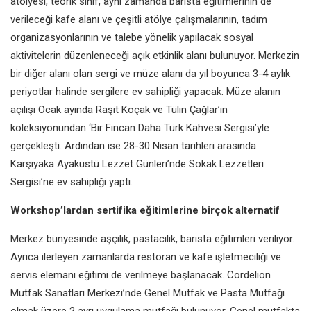
atölyesi,
teorik sınıf, aynı zamanda barista
eğitimlerinin de
verileceği kafe
alanı ve çeşitli atölye çalışmalarının,
tadım
organizasyonlarının ve talebe
yönelik yapılacak sosyal
aktivitelerin
düzenleneceği açık etkinlik alanı
bulunuyor. Merkezin
bir diğer alanı
olan sergi ve müze alanı da yıl
boyunca 3-4 aylık
periyotlar halinde
sergilere ev sahipliği yapacak. Müze
alanın
açılışı Ocak ayında Raşit Koçak
ve Tülin Çağlar’ın
koleksiyonundan ‘Bir
Fincan Daha Türk Kahvesi Sergisi’yle
gerçekleşti. Ardından ise 28-30 Nisan
tarihleri arasında
Karşıyaka Ayaküstü
Lezzet Günleri’nde Sokak Lezzetleri
Sergisi’ne ev sahipliği yaptı.
Workshop’lardan sertifika
eğitimlerine birçok
alternatif
Merkez bünyesinde aşçılık, pastacılık,
barista eğitimleri veriliyor.
Ayrıca
ilerleyen zamanlarda restoran ve kafe
işletmeciliği ve
servis elemanı eğitimi
de verilmeye başlanacak. Cordelion
Mutfak Sanatları Merkezi’nde Genel
Mutfak ve Pasta Mutfağı
olmak üzere
2 ayrı uygulama mutfağı bulunuyor.
Genel mutfakta