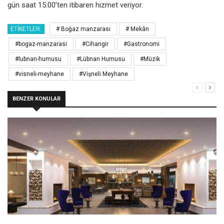
gün saat 15:00’ten itibaren hizmet veriyor.
ETIKETLER:
# Boğaz manzarası
# Mekân
#bogaz-manzarasi
#Cihangir
#Gastronomi
#lubnan-humusu
#Lübnan Humusu
#Müzik
#visneli-meyhane
#Vişneli Meyhane
BENZER KONULAR