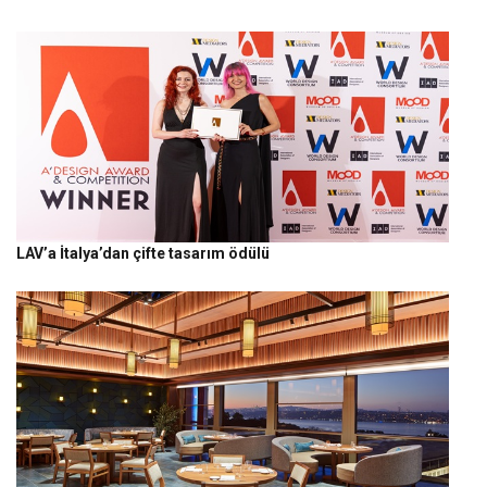
LAV’a İtalya’dan çifte tasarım ödülü