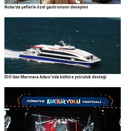
Nobu’da şeflerle özel gastronomi deneyimi
İDO’dan Marmara Adası’nda kültüre yolculuk desteği