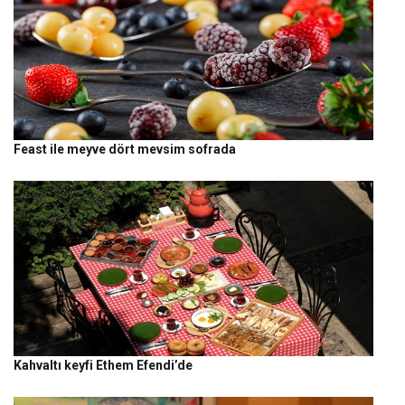
Feast ile meyve dört mevsim sofrada
Kahvaltı keyfi Ethem Efendi’de