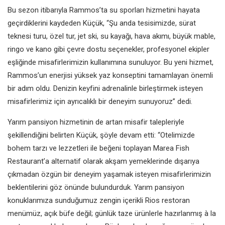
Bu sezon itibarıyla Rammos’ta su sporları hizmetini hayata
geçirdiklerini kaydeden Küçük, “Şu anda tesisimizde, sürat
teknesi turu, özel tur, jet ski, su kayağı, hava akımı, büyük mable,
ringo ve kano gibi çevre dostu seçenekler, profesyonel ekipler
eşliğinde misafirlerimizin kullanımına sunuluyor. Bu yeni hizmet,
Rammos’un enerjisi yüksek yaz konseptini tamamlayan önemli
bir adım oldu. Denizin keyfini adrenalinle birleştirmek isteyen
misafirlerimiz için ayrıcalıklı bir deneyim sunuyoruz” dedi.
Yarım pansiyon hizmetinin de artan misafir talepleriyle
şekillendiğini belirten Küçük, şöyle devam etti: “Otelimizde
bohem tarzı ve lezzetleri ile beğeni toplayan Marea Fish
Restaurant’a alternatif olarak akşam yemeklerinde dışarıya
çıkmadan özgün bir deneyim yaşamak isteyen misafirlerimizin
beklentilerini göz önünde bulundurduk. Yarım pansiyon
konuklarımıza sunduğumuz zengin içerikli Rios restoran
menümüz, açık büfe değil; günlük taze ürünlerle hazırlanmış à la