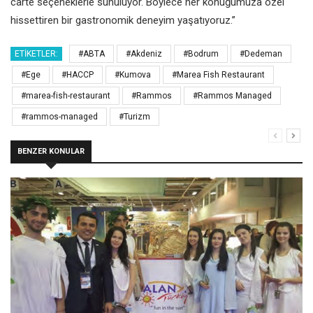
carte seçeneklerle sunuluyor. Böylece her konuğumuza özel
hissettiren bir gastronomik deneyim yaşatıyoruz.”
ETIKETLER:
#ABTA
#Akdeniz
#Bodrum
#Dedeman
#Ege
#HACCP
#Kumova
#Marea Fish Restaurant
#marea-fish-restaurant
#Rammos
#Rammos Managed
#rammos-managed
#Turizm
BENZER KONULAR