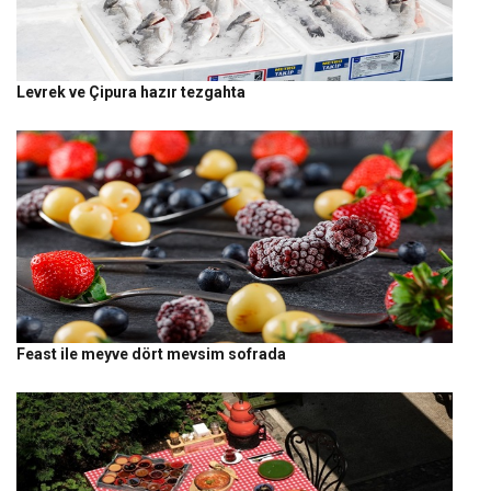
Levrek ve Çipura hazır tezgahta
Feast ile meyve dört mevsim sofrada