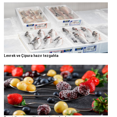
Levrek ve Çipura hazır tezgahta