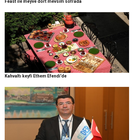
Feast ile meyve dört mevsim sofrada
Kahvaltı keyfi Ethem Efendi’de