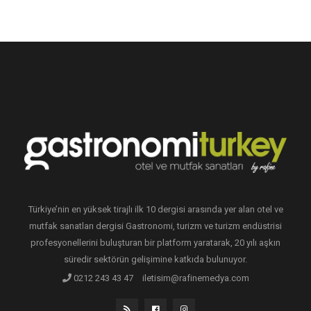
Türkiye’nin en yüksek tirajlı ilk 10 dergisi arasında yer alan otel ve
mutfak sanatları dergisi Gastronomi, turizm ve turizm endüstrisi
profesyonellerini buluşturan bir platform yaratarak, 20 yılı aşkın
süredir sektörün gelişimine katkıda bulunuyor.
0212 243 43 47
iletisim@rafinemedya.com