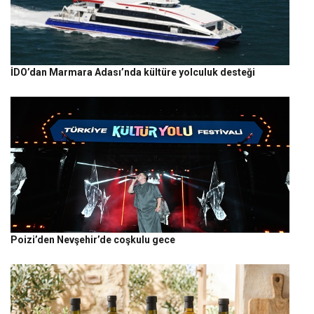
İDO’dan Marmara Adası’nda kültüre yolculuk desteği
Poizi’den Nevşehir’de coşkulu gece