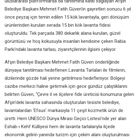
uluslararası platformlarda da tanıtımına katkı sağlayan Afşin
Belediye Başkanı Mehmet Fatih Güven'in gayretleri sonucu 6 yıl
önce peyzaj için temin edilen 15 kök lavantayla, geri dönüşüm
ürünlerinden kurulan serada 15 bin kök lavanta fidesi
oluşturuldu. Tek parçada 380 dekarlık alana kurulan, güzel
görüntüsü ve hoş kokusuyla insanları kendisine çeken Rabia
Parkı'ndaki lavanta tarlası, ziyaretçilerinin ilgisini çekiyor.
Afşin Belediye Başkanı Mehmet Fatih Güven önderliğinde
dünyaya tanıtılması hedeflenen Lavanta Tarlaları ile filmlerin,
dizilerinde gözde hali yerine getirilmesi hedefleniyor. Bölgeyi
cazibe merkezi haline getirmek için gece gündüz çalıştıklarını
belirten Güven, “Çevre il ve ilçelere fide üreticisi konumuna gelen
Afşin'deki lavanta sahasında oluşturulan tesiste belediye,
lavantalardan ‘Efsus’ markasıyla 11 çeşit kozmetik ürün de
üretti. Hem
UNESCO Dünya Mirası Geçici Listesi'nde yer alan
Eshab-ı Kehf Külliyesi
hem de lavanta tarlalarıyla ilçede
ekonomik gelirin yanında turizm için çekim alanı oluşturulması