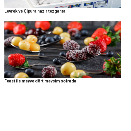
Levrek ve Çipura hazır tezgahta
Feast ile meyve dört mevsim sofrada