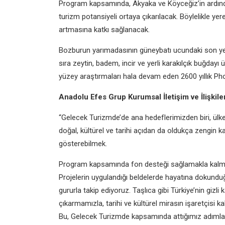
Program kapsamında, Akyaka ve Köyceğiz’in ardından
turizm potansiyeli ortaya çıkarılacak. Böylelikle y
artmasına katkı sağlanacak.
Bozburun yarımadasının güneybatı ucundaki son yer
sıra zeytin, badem, incir ve yerli karakılçık buğdayı 
yüzey araştırmaları hala devam eden 2600 yıllık Phoe
Anadolu Efes Grup Kurumsal İletişim ve İlişkil
“Gelecek Turizmde’de ana hedeflerimizden biri, ül
doğal, kültürel ve tarihi açıdan da oldukça zengin 
gösterebilmek.
Program kapsamında fon desteği sağlamakla kalmıyo
Projelerin uygulandığı beldelerde hayatına dokundu
gururla takip ediyoruz. Taşlıca gibi Türkiye’nin gizli
çıkarmamızla, tarihi ve kültürel mirasın işaretçisi k
Bu, Gelecek Turizmde kapsamında attığımız adımları