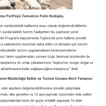
me Portföyü Temsilcisi Pelin Rodoplu,
r sürdürülebilir kalkınma aracı olarak değerlendirdiklerini
 sürdürülebilir turizm faaliyetleri hiç şüphesiz yerel
mde Programı kapsamında Taşlıca'da yöre halkına yönelik
ca sakinlerinin turizmde daha etkin rol almaları için turizm
sürdürülebilir turizm uygulamalarını benimsemelerini
usuz tarım uygulamaları, yöreye özgü tarımsal ürünleriyle de
daşlarımız ile ortak çabalarımızın Taşlıca'nın zengin doğal ve
 aktarılmasına katkı sağlayacağına inanıyoruz" dedi.
 Genel Müdürlüğü Kültür ve Turizm Uzmanı Beril Yamaner
,
 olan alanların değerlendirilmesine yönelik çalışmalar
irmek, ülke geneline ve 12 aya yaymak, turizmden elde edilen
ışmalardan birisi de güçlü ortaklık yapısıyla 16 yıldır