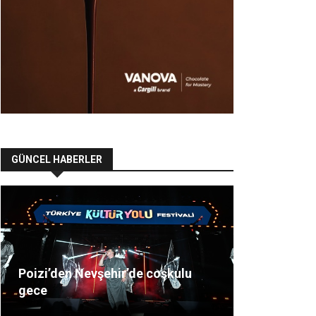
GÜNCEL HABERLER
Poizi’den Nevşehir’de coşkulu
gece