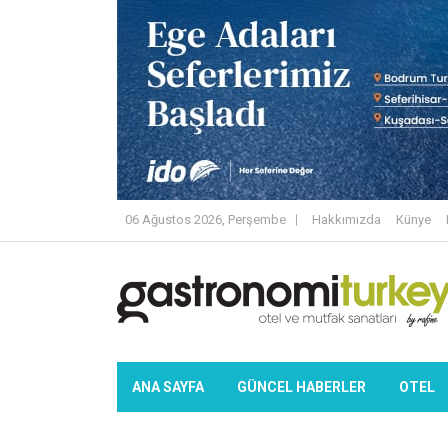
06 Ağustos 2026, Perşembe
Hakkımızda
Künye
ANA SAYFA
GÜNCEL HABERLER
OTEL