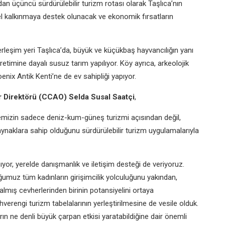
 üçüncü sürdürülebilir turizm rotası olarak Taşlıca’nın
erel kalkınmaya destek olunacak ve ekonomik fırsatların
leşim yeri Taşlıca’da, büyük ve küçükbaş hayvancılığın yanı
üretimine dayalı susuz tarım yapılıyor. Köy ayrıca, arkeolojik
nix Antik Kenti’ne de ev sahipliği yapıyor.
er Direktörü (CCAO) Selda Susal Saatçi
,
kemizin sadece deniz-kum-güneş turizmi açısından değil,
kaynaklara sahip olduğunu sürdürülebilir turizm uygulamalarıyla
r, yerelde danışmanlık ve iletişim desteği de veriyoruz.
ğumuz tüm kadınların girişimcilik yolculuğunu yakından,
 kalmış cevherlerinden birinin potansiyelini ortaya
ahverengi turizm tabelalarının yerleştirilmesine de vesile olduk.
n ne denli büyük çarpan etkisi yaratabildiğine dair önemli