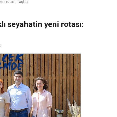
ni rotası: Taşlıca
ı seyahatin yeni rotası:
15