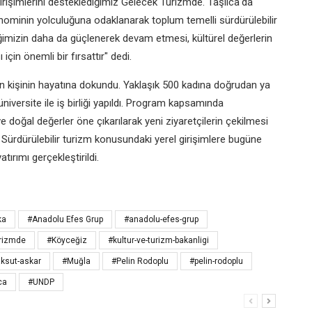
 girişimlerini desteklediğimiz Gelecek Turizmde. Taşlıca'da
nominin yolculuğuna odaklanarak toplum temelli sürdürülebilir
iğimizin daha da güçlenerek devam etmesi, kültürel değerlerin
için önemli bir fırsattır" dedi.
n kişinin hayatına dokundu. Yaklaşık 500 kadına doğrudan ya
niversite ile iş birliği yapıldı. Program kapsamında
 ve doğal değerler öne çıkarılarak yeni ziyaretçilerin çekilmesi
ı. Sürdürülebilir turizm konusundaki yerel girişimlere bugüne
tırımı gerçekleştirildi.
ka
#Anadolu Efes Grup
#anadolu-efes-grup
urizmde
#Köyceğiz
#kultur-ve-turizm-bakanligi
ksut-askar
#Muğla
#Pelin Rodoplu
#pelin-rodoplu
ca
#UNDP