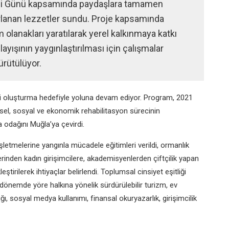
mi Günü kapsamında paydaşlara tamamen
zırlanan lezzetler sundu. Proje kapsamında
 olanakları yaratılarak yerel kalkınmaya katkı
yışının yaygınlaştırılması için çalışmalar
ürütülüyor.
ri oluşturma hedefiyle yoluna devam ediyor. Program, 2021
sel, sosyal ve ekonomik rehabilitasyon sürecinin
 odağını Muğla’ya çevirdi.
letmelerine yangınla mücadele eğitimleri verildi, ormanlık
flerinden kadın girişimcilere, akademisyenlerden çiftçilik yapan
eştirilerek ihtiyaçlar belirlendi. Toplumsal cinsiyet eşitliği
 dönemde yöre halkına yönelik sürdürülebilir turizm, ev
ğı, sosyal medya kullanımı, finansal okuryazarlık, girişimcilik