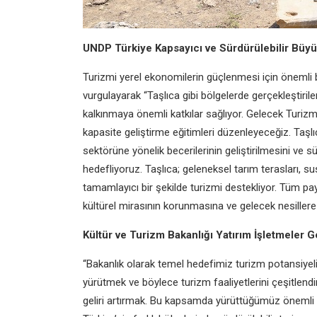
UNDP Türkiye Kapsayıcı ve Sürdürülebilir Büyü
Turizmi yerel ekonomilerin güçlenmesi için önemli bi
vurgulayarak “Taşlıca gibi bölgelerde gerçekleştirilen
kalkınmaya önemli katkılar sağlıyor. Gelecek Turiz
kapasite geliştirme eğitimleri düzenleyeceğiz. Taşlı
sektörüne yönelik becerilerinin geliştirilmesini ve 
hedefliyoruz. Taşlıca; geleneksel tarım terasları, s
tamamlayıcı bir şekilde turizmi destekliyor. Tüm pay
kültürel mirasının korunmasına ve gelecek nesillere
Kültür ve Turizm Bakanlığı Yatırım İşletmeler
“Bakanlık olarak temel hedefimiz turizm potansiyeli
yürütmek ve böylece turizm faaliyetlerini çeşitlend
geliri artırmak. Bu kapsamda yürüttüğümüz önemli çal