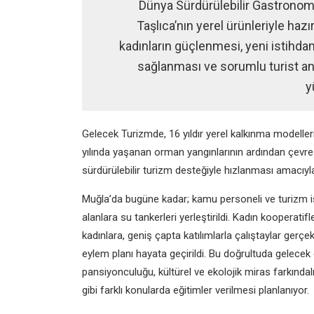
Dünya Sürdürülebilir Gastrono
Taşlıca’nın yerel ürünleriyle ha
kadınların güçlenmesi, yeni istihdam
sağlanması ve sorumlu turist anla
y
Gelecek Turizmde, 16 yıldır yerel kalkınma modelle
yılında yaşanan orman yangınlarının ardından çevre
sürdürülebilir turizm desteğiyle hızlanması amacıyla
Muğla’da bugüne kadar; kamu personeli ve turizm iş
alanlara su tankerleri yerleştirildi. Kadın kooperati
kadınlara, geniş çapta katılımlarla çalıştaylar gerçekl
eylem planı hayata geçirildi. Bu doğrultuda gelecek
pansiyonculuğu, kültürel ve ekolojik miras farkındalı
gibi farklı konularda eğitimler verilmesi planlanıyor.