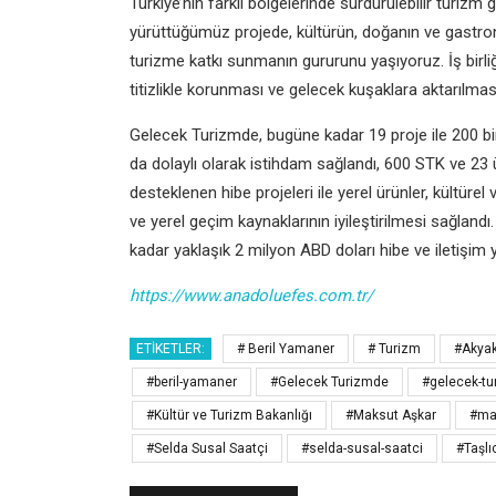
Türkiye’nin farklı bölgelerinde sürdürülebilir turizm
yürüttüğümüz projede, kültürün, doğanın ve gastro
turizme katkı sunmanın gururunu yaşıyoruz. İş birl
titizlikle korunması ve gelecek kuşaklara aktarılması 
Gelecek Turizmde, bugüne kadar 19 proje ile 200 bi
da dolaylı olarak istihdam sağlandı, 600 STK ve 23 ü
desteklenen hibe projeleri ile yerel ürünler, kültürel
ve yerel geçim kaynaklarının iyileştirilmesi sağland
kadar yaklaşık 2 milyon ABD doları hibe ve iletişim ya
https://www.anadoluefes.com.tr/
ETIKETLER:
# Beril Yamaner
# Turizm
#Akya
#beril-yamaner
#Gelecek Turizmde
#gelecek-t
#Kültür ve Turizm Bakanlığı
#Maksut Aşkar
#ma
#Selda Susal Saatçi
#selda-susal-saatci
#Taşlı