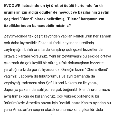
EVOOWR listesinde en iyi üretici ödülü
haricinde farklı
ürünlerinizin aldığı
ödüller de mevcut ve bazılarının zeytin
çeşitleri “Blend” olarak belirtilmiş,
“Blend” karışımınızın
özelliklerinden
bahsedebilir misiniz?
Zeytinyağında tek çeşit zeytinden
yapılan kaliteli ürün her zaman
çok daha kıymetlidir. Fakat iki farklı
zeytinden üretilmiş
zeytinyağını belirli
oranlarda karıştırıp çok güzel lezzetler
de
ortaya çıkartabiliyorsunuz. Yeni
bir zeytinyağını bu şekilde ortaya
çıkarmak da çok keyifli bir süreç,
ufak dokunuşların lezzette
yarattığı
farkı da görebiliyorsunuz. Örneğin
bizim “Chefs Blend”
yağımızı Japonya
distribütörümüz ve aynı zamanda
da
zeytinyağı tadımcısı olan Şef
Hiromi Nakamura ile yaptık,
Japonya
pazarında satılıyor ve çok beğenildi.
Blend’i ürünümüzü
ayrıştırmak için de
kullanıyoruz. Çok yüksek polifenollü
bir
ürünümüzde Amerika pazarı için
üretildi, hatta Kasım ayından bu
yana
Amazon’un seçimi olarak ürünümüz
öne çıkarıldı. Uslu