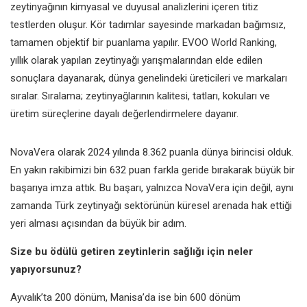
zeytinyağının kimyasal ve
duyusal analizlerini içeren titiz
testlerden oluşur. Kör tadımlar
sayesinde markadan bağımsız,
tamamen objektif bir puanlama
yapılır. EVOO World Ranking,
yıllık olarak yapılan zeytinyağı
yarışmalarından elde edilen
sonuçlara
dayanarak, dünya genelindeki
üreticileri ve markaları
sıralar. Sıralama;
zeytinyağlarının kalitesi, tatları,
kokuları ve
üretim süreçlerine dayalı
değerlendirmelere dayanır.
NovaVera olarak 2024 yılında 8.362
puanla dünya birincisi olduk.
En yakın
rakibimizi bin 632 puan farkla geride
bırakarak büyük bir
başarıya imza
attık. Bu başarı, yalnızca NovaVera için
değil, aynı
zamanda Türk zeytinyağı
sektörünün küresel arenada hak ettiği
yeri alması açısından da büyük
bir adım.
Size bu ödülü getiren zeytinlerin sağlığı
için neler
yapıyorsunuz?
Ayvalık’ta 200 dönüm, Manisa’da ise
bin 600 dönüm