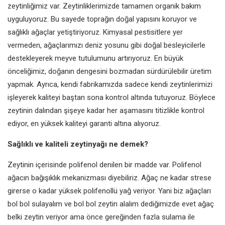
zeytinliğimiz var.
Zeytinliklerimizde tamamen organik
bakım
uyguluyoruz. Bu sayede
toprağın doğal yapısını koruyor ve
sağlıklı ağaçlar yetiştiriyoruz. Kimyasal
pestisitlere yer
vermeden, ağaçlarımızı
deniz yosunu gibi doğal besleyicilerle
destekleyerek meyve tutulumunu
artırıyoruz. En büyük
önceliğimiz,
doğanın dengesini bozmadan
sürdürülebilir üretim
yapmak. Ayrıca,
kendi fabrikamızda sadece kendi
zeytinlerimizi
işleyerek kaliteyi baştan
sona kontrol altında tutuyoruz.
Böylece
zeytinin dalından şişeye
kadar her aşamasını titizlikle kontrol
ediyor, en yüksek kaliteyi garanti
altına alıyoruz.
Sağlıklı ve kaliteli zeytinyağı ne
demek?
Zeytinin içerisinde polifenol denilen
bir madde var. Polifenol
ağacın
bağışıklık mekanizması diyebiliriz.
Ağaç ne kadar strese
girerse o kadar
yüksek polifenollü yağ veriyor. Yani
biz ağaçları
bol bol sulayalım ve
bol bol zeytin alalım dediğimizde
evet ağaç
belki zeytin veriyor ama
önce gereğinden fazla sulama ile