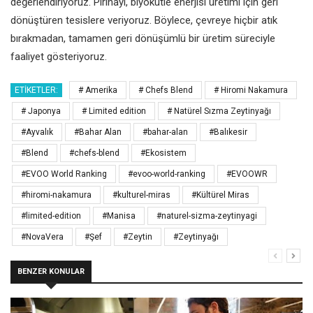
değerlendiriyoruz. Pirinayı, biyokütle
enerjisi üretimi için geri
dönüştüren
tesislere veriyoruz. Böylece, çevreye
hiçbir atık
bırakmadan, tamamen
geri dönüşümlü bir üretim süreciyle
faaliyet gösteriyoruz.
ETIKETLER:
# Amerika
# Chefs Blend
# Hiromi Nakamura
# Japonya
# Limited edition
# Natürel Sızma Zeytinyağı
#Ayvalık
#Bahar Alan
#bahar-alan
#Balıkesir
#Blend
#chefs-blend
#Ekosistem
#EVOO World Ranking
#evoo-world-ranking
#EVOOWR
#hiromi-nakamura
#kulturel-miras
#Kültürel Miras
#limited-edition
#Manisa
#naturel-sizma-zeytinyagi
#NovaVera
#Şef
#Zeytin
#Zeytinyağı
BENZER KONULAR