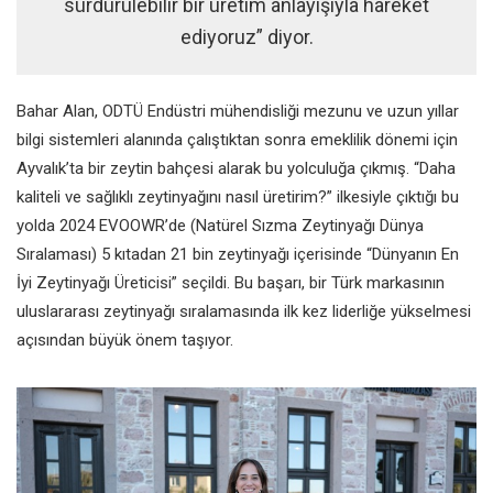
sürdürülebilir bir üretim anlayışıyla hareket
ediyoruz” diyor.
Bahar Alan, ODTÜ Endüstri
mühendisliği mezunu ve uzun
yıllar
bilgi sistemleri alanında
çalıştıktan sonra emeklilik dönemi
için
Ayvalık’ta bir zeytin bahçesi
alarak bu yolculuğa çıkmış. “Daha
kaliteli ve sağlıklı zeytinyağını nasıl
üretirim?” ilkesiyle çıktığı bu
yolda
2024 EVOOWR’de (Natürel Sızma
Zeytinyağı Dünya
Sıralaması) 5 kıtadan
21 bin zeytinyağı içerisinde “Dünyanın
En
İyi Zeytinyağı Üreticisi” seçildi. Bu
başarı, bir Türk markasının
uluslararası
zeytinyağı sıralamasında ilk kez
liderliğe yükselmesi
açısından büyük
önem taşıyor.