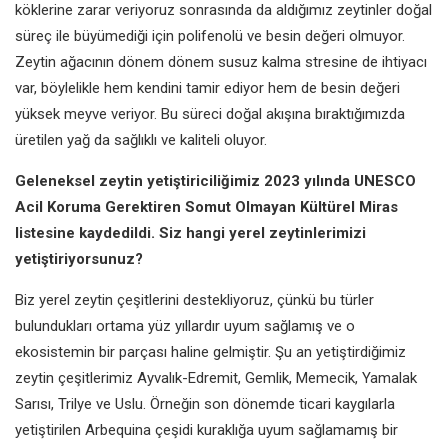
köklerine zarar veriyoruz sonrasında
da aldığımız zeytinler doğal
süreç ile
büyümediği için polifenolü ve besin
değeri olmuyor.
Zeytin ağacının
dönem dönem susuz kalma stresine
de ihtiyacı
var, böylelikle hem kendini
tamir ediyor hem de besin değeri
yüksek meyve veriyor. Bu süreci doğal
akışına bıraktığımızda
üretilen yağ da
sağlıklı ve kaliteli oluyor.
Geleneksel zeytin yetiştiriciliğimiz 2023
yılında UNESCO
Acil Koruma Gerektiren
Somut Olmayan Kültürel Miras
listesine kaydedildi. Siz hangi yerel
zeytinlerimizi
yetiştiriyorsunuz?
Biz yerel zeytin çeşitlerini
destekliyoruz, çünkü bu türler
bulundukları ortama yüz yıllardır uyum
sağlamış ve o
ekosistemin bir parçası
haline gelmiştir. Şu an yetiştirdiğimiz
zeytin çeşitlerimiz Ayvalık-Edremit,
Gemlik, Memecik, Yamalak
Sarısı,
Trilye ve Uslu. Örneğin son dönemde
ticari kaygılarla
yetiştirilen Arbequina
çeşidi kuraklığa uyum sağlamamış bir