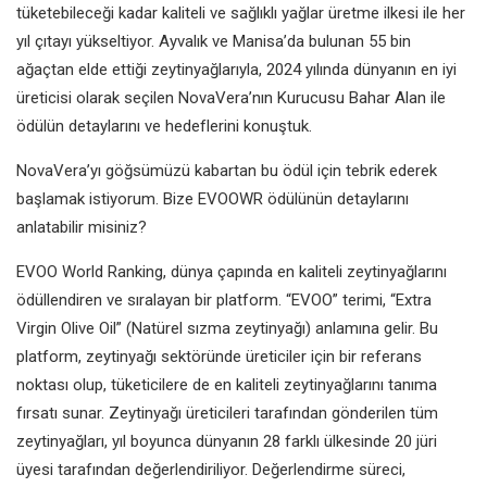
tüketebileceği kadar
kaliteli ve sağlıklı yağlar üretme ilkesi
ile her
yıl çıtayı yükseltiyor. Ayvalık ve
Manisa’da bulunan 55 bin
ağaçtan
elde ettiği zeytinyağlarıyla, 2024 yılında
dünyanın en iyi
üreticisi olarak seçilen
NovaVera’nın Kurucusu Bahar Alan
ile
ödülün detaylarını ve hedeflerini
konuştuk.
NovaVera’yı göğsümüzü kabartan
bu ödül için tebrik ederek
başlamak
istiyorum. Bize EVOOWR ödülünün
detaylarını
anlatabilir misiniz?
EVOO World Ranking, dünya çapında
en kaliteli zeytinyağlarını
ödüllendiren
ve sıralayan bir platform. “EVOO”
terimi, “Extra
Virgin Olive Oil” (Natürel
sızma zeytinyağı) anlamına gelir.
Bu
platform, zeytinyağı sektöründe
üreticiler için bir referans
noktası
olup, tüketicilere de en kaliteli
zeytinyağlarını tanıma
fırsatı sunar.
Zeytinyağı üreticileri tarafından
gönderilen tüm
zeytinyağları,
yıl boyunca dünyanın 28 farklı
ülkesinde 20 jüri
üyesi tarafından
değerlendiriliyor. Değerlendirme
süreci,