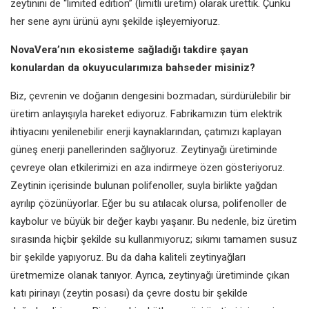
zeytinini de “limited
edition” (limitli üretim) olarak ürettik.
Çünkü
her sene aynı ürünü aynı
şekilde işleyemiyoruz.
NovaVera’nın ekosisteme sağladığı
takdire şayan
konulardan da
okuyucularımıza bahseder misiniz?
Biz, çevrenin ve doğanın dengesini
bozmadan, sürdürülebilir bir
üretim anlayışıyla hareket ediyoruz.
Fabrikamızın tüm elektrik
ihtiyacını
yenilenebilir enerji kaynaklarından,
çatımızı kaplayan
güneş enerji
panellerinden sağlıyoruz.
Zeytinyağı üretiminde
çevreye olan
etkilerimizi en aza indirmeye özen
gösteriyoruz.
Zeytinin içerisinde
bulunan polifenoller, suyla birlikte
yağdan
ayrılıp çözünüyorlar. Eğer
bu su atılacak olursa, polifenoller
de
kaybolur ve büyük bir değer
kaybı yaşanır. Bu nedenle, biz
üretim
sırasında hiçbir şekilde su
kullanmıyoruz; sıkımı tamamen susuz
bir şekilde yapıyoruz. Bu da daha
kaliteli zeytinyağları
üretmemize
olanak tanıyor. Ayrıca, zeytinyağı
üretiminde çıkan
katı pirinayı (zeytin
posası) da çevre dostu bir şekilde