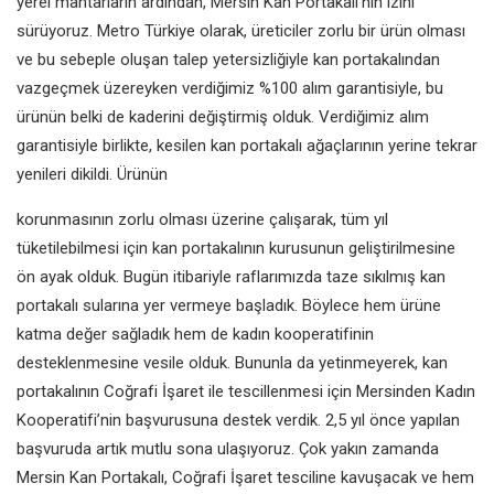
yerel mantarların ardından, Mersin Kan Portakalı’nın izini
sürüyoruz. Metro Türkiye olarak, üreticiler zorlu bir ürün olması
ve bu sebeple oluşan talep yetersizliğiyle kan portakalından
vazgeçmek üzereyken verdiğimiz %100 alım garantisiyle, bu
ürünün belki de kaderini değiştirmiş olduk. Verdiğimiz alım
garantisiyle birlikte, kesilen kan portakalı ağaçlarının yerine tekrar
yenileri dikildi. Ürünün
korunmasının zorlu olması üzerine çalışarak, tüm yıl
tüketilebilmesi için kan portakalının kurusunun geliştirilmesine
ön ayak olduk. Bugün itibariyle raflarımızda taze sıkılmış kan
portakalı sularına yer vermeye başladık. Böylece hem ürüne
katma değer sağladık hem de kadın kooperatifinin
desteklenmesine vesile olduk. Bununla da yetinmeyerek, kan
portakalının Coğrafi İşaret ile tescillenmesi için Mersinden Kadın
Kooperatifi’nin başvurusuna destek verdik. 2,5 yıl önce yapılan
başvuruda artık mutlu sona ulaşıyoruz. Çok yakın zamanda
Mersin Kan Portakalı, Coğrafi İşaret tesciline kavuşacak ve hem