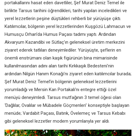
portakallarını hasat eden davetliler, Şef Murat Deniz Temel ile
birlikte Tarsus tarihini öğrendikleri, tarihi yapıları inceledikleri ve
yerel lezzetlerin peşine düştükleri rehberli bir yürüyüşe çıktı.
Katılımcılar, bölgenin yerel lezzetlerinden Kuşgözü Lahmacun ve
Humusçu Orhan’da Humus Paçası tadımı yaptı. Ardından
Akvaryum Kazandibi ve Sütlaç’ın geleneksel üretim merkezini
ziyaret ederek tatlıları deneyimlediler. Yürüyüşte, şeflerin en
önemli enstrümanı olan kaşık figürünün bina mimarisinde
kullanılmasından adını alan tarihi Kırkkaşık Bedesteni’nin
ardından Nilgün Hanım Konağı’nı ziyaret eden katılımcılar burada;
Şef Murat Deniz Temel’in bölgenin geleneksel lezzetlerini
yorumladığı ve Mersin Kan Portakalı’nı entegre ettiği özel
menüyü deneyimledi. Tarsus mutfağının 3 temel öğesi olan
‘Dağlılar, Ovalılar ve Mübadele Göçmenleri’ konseptiyle başlayan
menüde; Vardabit Paçası, Batırık, Övelemeç ve Tarsus Kebabı
gibi geleneksel lezzetler modern yorumlarıyla yer aldı.