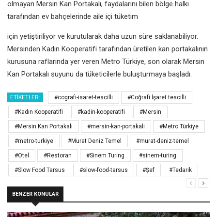
olmayan Mersin Kan Portakalı, faydalarını bilen bölge halkı
tarafından ev bahçelerinde aile içi tüketim
için yetiştiriliyor ve kurutularak daha uzun süre saklanabiliyor.
Mersinden Kadın Kooperatifi tarafından üretilen kan portakalının
kurusuna raflarında yer veren Metro Türkiye, son olarak Mersin
Kan Portakalı suyunu da tüketicilerle buluşturmaya başladı.
ETIKETLER:
#cografi-isaret-tescilli
#Coğrafi İşaret tescilli
#Kadın Kooperatifi
#kadin-kooperatifi
#Mersin
#Mersin Kan Portakalı
#mersin-kan-portakali
#Metro Türkiye
#metro-turkiye
#Murat Deniz Temel
#murat-deniz-temel
#Otel
#Restoran
#Sinem Turing
#sinem-turing
#Slow Food Tarsus
#slow-food-tarsus
#Şef
#Tedarik
BENZER KONULAR