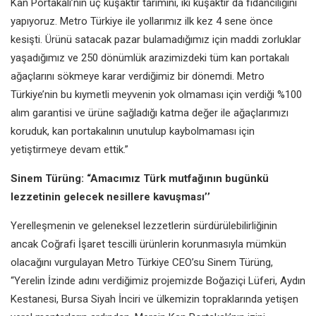
Kan Portakalı’nın üç kuşaktır tarımını, iki kuşaktır da fidancılığını
yapıyoruz. Metro Türkiye ile yollarımız ilk kez 4 sene önce
kesişti. Ürünü satacak pazar bulamadığımız için maddi zorluklar
yaşadığımız ve 250 dönümlük arazimizdeki tüm kan portakalı
ağaçlarını sökmeye karar verdiğimiz bir dönemdi. Metro
Türkiye’nin bu kıymetli meyvenin yok olmaması için verdiği %100
alım garantisi ve ürüne sağladığı katma değer ile ağaçlarımızı
koruduk, kan portakalının unutulup kaybolmaması için
yetiştirmeye devam ettik.”
Sinem Türüng: “Amacımız Türk mutfağının bugünkü
lezzetinin gelecek nesillere kavuşması’’
Yerelleşmenin ve geleneksel lezzetlerin sürdürülebilirliğinin
ancak Coğrafi İşaret tescilli ürünlerin korunmasıyla mümkün
olacağını vurgulayan Metro Türkiye CEO’su Sinem Türüng,
“Yerelin İzinde adını verdiğimiz projemizde Boğaziçi Lüferi, Aydın
Kestanesi, Bursa Siyah İnciri ve ülkemizin topraklarında yetişen