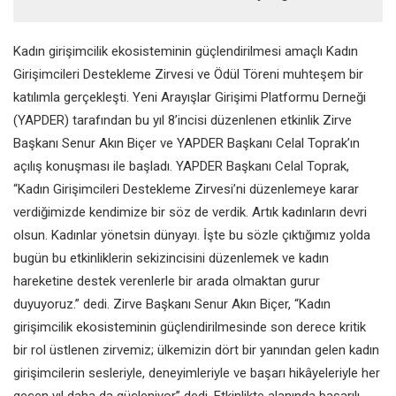
Kadın girişimcilik ekosisteminin güçlendirilmesi amaçlı Kadın
Girişimcileri Destekleme Zirvesi ve Ödül Töreni muhteşem bir
katılımla gerçekleşti. Yeni Arayışlar Girişimi Platformu Derneği
(YAPDER) tarafından bu yıl 8’incisi düzenlenen etkinlik Zirve
Başkanı Senur Akın Biçer ve YAPDER Başkanı Celal Toprak’ın
açılış konuşması ile başladı. YAPDER Başkanı Celal Toprak,
“Kadın Girişimcileri Destekleme Zirvesi’ni düzenlemeye karar
verdiğimizde kendimize bir söz de verdik. Artık kadınların devri
olsun. Kadınlar yönetsin dünyayı. İşte bu sözle çıktığımız yolda
bugün bu etkinliklerin sekizincisini düzenlemek ve kadın
hareketine destek verenlerle bir arada olmaktan gurur
duyuyoruz.” dedi. Zirve Başkanı Senur Akın Biçer, “Kadın
girişimcilik ekosisteminin güçlendirilmesinde son derece kritik
bir rol üstlenen zirvemiz; ülkemizin dört bir yanından gelen kadın
girişimcilerin sesleriyle, deneyimleriyle ve başarı hikâyeleriyle her
geçen yıl daha da güçleniyor” dedi. Etkinlikte alanında başarılı