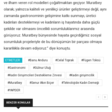
ve ilham veren rol modelleri çoğaltmaktan geçiyor. Muratbey
olarak; yalnızca kaliteli ve yenilikçi ürünler geliştirmeyi değil, aynı
zamanda gastronominin gelişimine katkı sunmayı, üretici
kadınları desteklemeyi ve kadınların iş hayatında daha güçlü
şekilde var olmasını öncelikli sorumluluklarımız arasında
görüyoruz. Muratbey bünyesinde hayata geçirdiğimiz sosyal
sorumluluk projeleriyle de bu dönüşümün bir parçası olmaya
kararlılıkla devam ediyoruz.” diye konuştu.
ETIKETLER:
#Banu Arıduru
#Celal Toprak
#Fügen Toksü
#Gastronomi
#Gülnur Uluğ
#Kadın Girişimcileri Destekleme Zirvesi
#Kadın girişimcilik
#Muratbey
#Senur Akın Biçer
#Teknolojide Kadın Derneği
#YAPDER
BENZER KONULAR