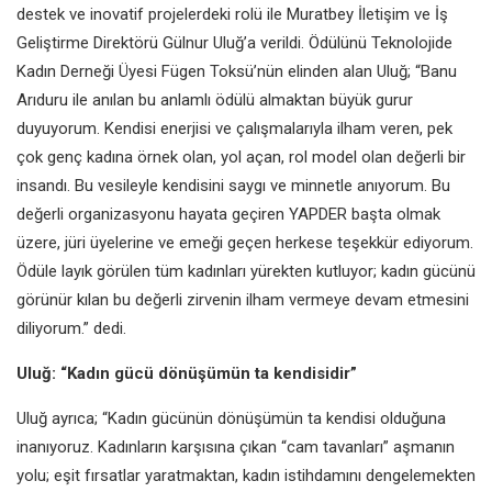
destek ve inovatif projelerdeki rolü ile Muratbey İletişim ve İş
Geliştirme Direktörü Gülnur Uluğ’a verildi. Ödülünü Teknolojide
Kadın Derneği Üyesi Fügen Toksü’nün elinden alan Uluğ; “Banu
Arıduru ile anılan bu anlamlı ödülü almaktan büyük gurur
duyuyorum. Kendisi enerjisi ve çalışmalarıyla ilham veren, pek
çok genç kadına örnek olan, yol açan, rol model olan değerli bir
insandı. Bu vesileyle kendisini saygı ve minnetle anıyorum. Bu
değerli organizasyonu hayata geçiren YAPDER başta olmak
üzere, jüri üyelerine ve emeği geçen herkese teşekkür ediyorum.
Ödüle layık görülen tüm kadınları yürekten kutluyor; kadın gücünü
görünür kılan bu değerli zirvenin ilham vermeye devam etmesini
diliyorum.” dedi.
Uluğ: “
Kadın gücü dönüşümün ta kendisidir”
Uluğ ayrıca; “Kadın gücünün dönüşümün ta kendisi olduğuna
inanıyoruz. Kadınların karşısına çıkan “cam tavanları” aşmanın
yolu; eşit fırsatlar yaratmaktan, kadın istihdamını dengelemekten