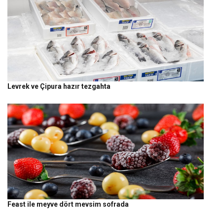
Levrek ve Çipura hazır tezgahta
Feast ile meyve dört mevsim sofrada