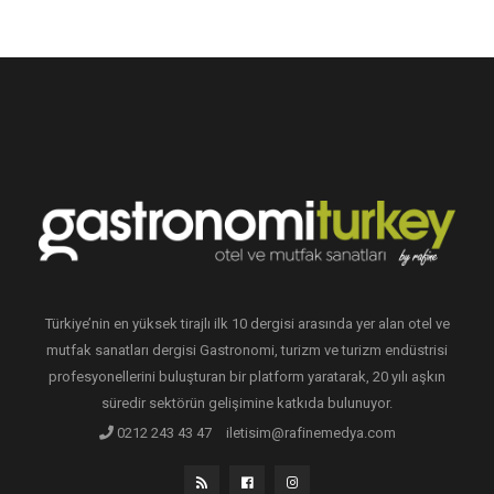
Türkiye’nin en yüksek tirajlı ilk 10 dergisi arasında yer alan otel ve
mutfak sanatları dergisi Gastronomi, turizm ve turizm endüstrisi
profesyonellerini buluşturan bir platform yaratarak, 20 yılı aşkın
süredir sektörün gelişimine katkıda bulunuyor.
0212 243 43 47
iletisim@rafinemedya.com