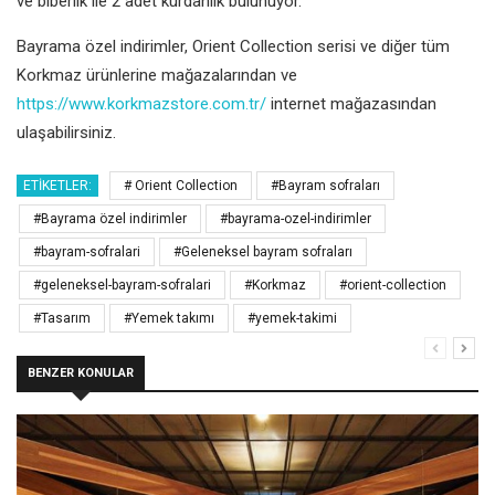
ve biberlik ile 2 adet kürdanlık bulunuyor.
Bayrama özel indirimler, Orient Collection serisi ve diğer tüm
Korkmaz ürünlerine mağazalarından ve
https://www.korkmazstore.com.tr/
internet mağazasından
ulaşabilirsiniz.
ETIKETLER:
# Orient Collection
#Bayram sofraları
#Bayrama özel indirimler
#bayrama-ozel-indirimler
#bayram-sofralari
#Geleneksel bayram sofraları
#geleneksel-bayram-sofralari
#Korkmaz
#orient-collection
#Tasarım
#Yemek takımı
#yemek-takimi
BENZER KONULAR