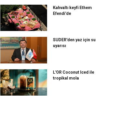
Kahvaltı keyfi Ethem
Efendi’de
SUDER'den yaz için su
uyarısı
L'OR Coconut Iced ile
tropikal mola