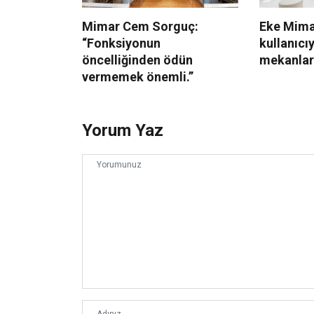
Mimar Cem Sorguç:
Eke Mima
“Fonksiyonun
kullanıcı
öncelliğinden ödün
mekanlar 
vermemek önemli.”
Yorum Yaz