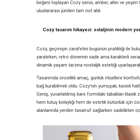
beğeni toplayan Cozy serisi, amber, altın ve yeşim 
uluslararası jüriden tam not aldı.
Cozy tasarım hikayesi: ostaljinin modern y
Cozy, geçmişin zarafetini bugünün pratikliği ile bulu
yaratırken, retro dönemin sade ama karakterli ser
dinamik yaşam tarzına nostaljik estetiği uyarlayara
Tasarımda öncelikli amaç, günlük ritüellere konforl
bağ kurabilmek oldu. Cozy’nin yumuşak, kavisli hatla
Geniş, yuvarlatılmış kare formdaki tabakları klasik 
hem tutuş kolaylığı hem de estetik bütünlük için öze
alanlarında yerden tasarruf sağlarken sadelikten 