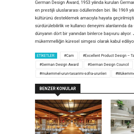
German Design Award, 1953 yılında kurulan German
en prestijli uluslararası ödüllerinden biri. İlki 196
kültürünü desteklemek amacıyla hayata geçirilmişti. Ya
sürdürülebilirlik ve kullanıcı deneyimi alanlarında d
dünyanın dört bir yanından binlerce başvuru alıyor. 
mükemmelliğin küresel simgesi olarak kabul ediliyo
ETIKETLER:
#Cam
#Excellent Product Design – T
#German Design Award
#German Design Council
#mukemmel-urun-tasarimi-sofra-urunleri
#Mükemmel 
BENZER KONULAR