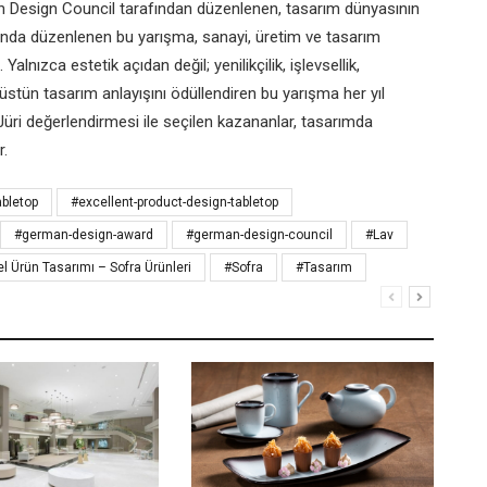
 Design Council tarafından düzenlenen, tasarım dünyasının
9 yılında düzenlenen bu yarışma, sanayi, üretim ve tasarım
lnızca estetik açıdan değil; yenilikçilik, işlevsellik,
a üstün tasarım anlayışını ödüllendiren bu yarışma her yıl
Jüri değerlendirmesi ile seçilen kazananlar, tasarımda
r.
abletop
#excellent-product-design-tabletop
#german-design-award
#german-design-council
#Lav
Ürün Tasarımı – Sofra Ürünleri
#Sofra
#Tasarım