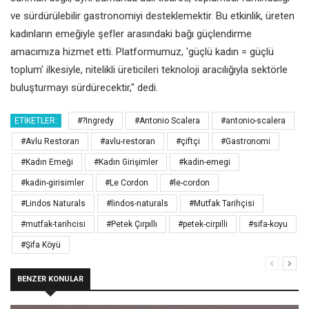
ve sürdürülebilir gastronomiyi desteklemektir. Bu etkinlik, üreten
kadınların emeğiyle şefler arasındaki bağı güçlendirme
amacımıza hizmet etti. Platformumuz, 'güçlü kadın = güçlü
toplum' ilkesiyle, nitelikli üreticileri teknoloji aracılığıyla sektörle
buluşturmayı sürdürecektir," dedi.
ETIKETLER:
#?Ingredy
#Antonio Scalera
#antonio-scalera
#Avlu Restoran
#avlu-restoran
#çiftçi
#Gastronomi
#Kadın Emeği
#Kadın Girişimler
#kadin-emegi
#kadin-girisimler
#Le Cordon
#le-cordon
#Lindos Naturals
#lindos-naturals
#Mutfak Tarihçisi
#mutfak-tarihcisi
#Petek Çırpıllı
#petek-cirpilli
#sifa-koyu
#Şifa Köyü
BENZER KONULAR