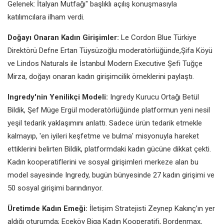
Gelenek: İtalyan Mutfağı" başlıklı açılış konuşmasıyla
katılımcılara ilham verdi.
Doğayı Onaran Kadın Girişimler:
Le Cordon Blue Türkiye
Direktörü Defne Ertan Tüysüzoğlu moderatörlüğünde,Şifa Köyü
ve Lindos Naturals ile İstanbul Modern Executive Şefi Tuğçe
Mirza, doğayı onaran kadın girişimcilik örneklerini paylaştı.
Ingredy'nin Yenilikçi Modeli:
Ingredy Kurucu Ortağı Betül
Bildik, Şef Müge Ergül moderatörlüğünde platformun yeni nesil
yeşil tedarik yaklaşımını anlattı. Sadece ürün tedarik etmekle
kalmayıp, 'en iyileri keşfetme ve bulma' misyonuyla hareket
ettiklerini belirten Bildik, platformdaki kadın gücüne dikkat çekti.
Kadın kooperatiflerini ve sosyal girişimleri merkeze alan bu
model sayesinde Ingredy, bugün bünyesinde 27 kadın girişimi ve
50 sosyal girişimi barındırıyor.
Üretimde Kadın Emeği:
İletişim Stratejisti Zeynep Kakınç’ın yer
aldığı oturumda; Eceköy Biga Kadın Kooperatifi, Bordenmax,