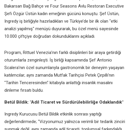
Bakarsan Bağ Bahçe ve Four Seasons Avlu Restoran Executive
Şefi Özgür Üstün kadın emeğinin gücünü konuştu. Şef Üstün,
Ingredy iş birliğiyle hazırladıkları ve Türkiye’de bir ilk olan "etki
analizi yapılmış" menüyü duyurarak, bu özel menü sayesinde
10.000 çiftçiye doğrudan dokunduklarını açıkladı.
Program, Rittuel Venezia’nın farklı disiplinleri bir araya getirdiği
oturumlarla zenginleşti. İş birliği kapsamında Şef Antonio
Scalera’nın özel sunumlarıyla gastronomik bir deneyim yaşayan
katılımcılar; aynı zamanda Mutfak Tarihçisi Petek Çırpıllı’nın
"Tarihin Tenceresinden" kitabıyla anlattığı insanlık masalını
dinleme fırsatı buldu.
Betül Bildik: "Adil Ticaret ve Sürdürülebilirliğe Odaklandık"
Ingredy Kurucusu Betül Bildik etkinlik sonrası yaptığı
değerlendirmede; "Vizyonumuz yalnızca verimli bir tedarik zinciri
sunmak değil, aynı zamanda adil ticareti, toplumsal farkındalığı