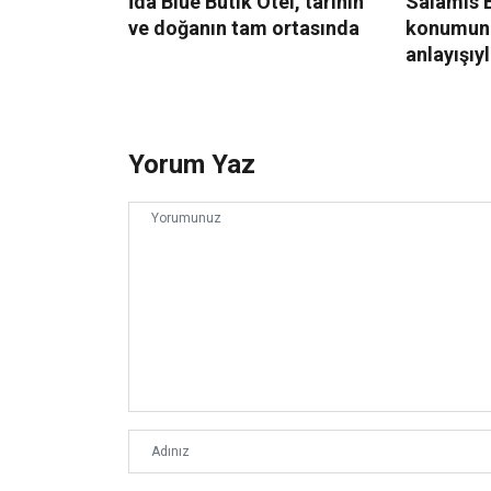
İda Blue Butik Otel, tarihin
Salamis B
ve doğanın tam ortasında
konumun
anlayışıy
Yorum Yaz