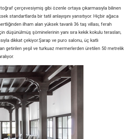
oğraf çerçevesiymiş gibi özenle ortaya çıkarmasıyla bilinen
k standartlarda bir tatil anlayışını yansıtıyor. Hiçbir ağaca
iğinden ilham alan yüksek tavanlı 36 taş villası, ferah
çin düşünülmüş şöminelerinin yanı sıra kekik kokulu terasları,
yla dikkat çekiyor.Şarap ve puro salonu, üç katlı
an getirilen yeşil ve turkuaz mermerlerden üretilen 50 metrelik
ralıyor.