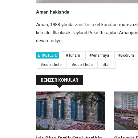
Aman hakkında
Aman, 1988 yılında zarif bir özel konutun mütevazil
kuruldu. İlk olarak Tayland Puket’te açılan Amanpur
devam ediyor.
ETIKETLER:
# turizm
#Amanruya
#Bodrum
#resort hotel
#resort-hotel
#tatil
BENZER KONULAR