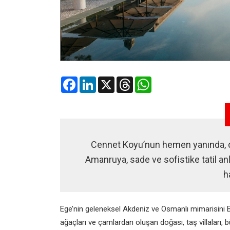
Facebook
LinkedIn
X
Threads
WhatsApp
Cennet Koyu’nun hemen yanında, 
Amanruya, sade ve sofistike tatil anl
h
Ege’nin geleneksel Akdeniz ve Osmanlı mimarisini 
ağaçları ve çamlardan oluşan doğası, taş villaları, bü