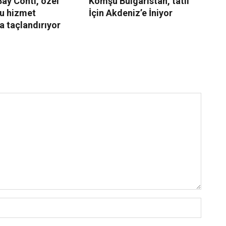
ay Conti, özel
Komşu Bulgaristan, tatil
Sw
u hizmet
İçin Akdeniz’e İniyor
İz
la taçlandırıyor
Ce