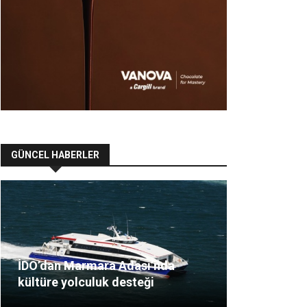
GÜNCEL HABERLER
İDO’dan Marmara Adası’nda
kültüre yolculuk desteği