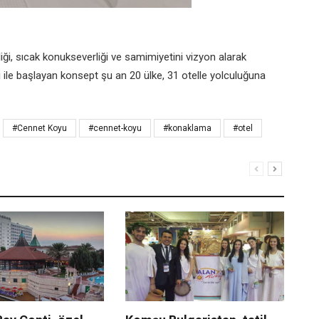
iği, sıcak konukseverliği ve samimiyetini vizyon alarak
i ile başlayan konsept şu an 20 ülke, 31 otelle yolculuğuna
#Cennet Koyu
#cennet-koyu
#konaklama
#otel