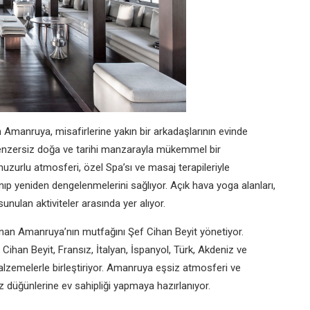
 Amanruya, misafirlerine yakın bir arkadaşlarının evinde
enzersiz doğa ve tarihi manzarayla mükemmel bir
uzurlu atmosferi, özel Spa’sı ve masaj terapileriyle
nıp yeniden dengelenmelerini sağlıyor. Açık hava yoga alanları,
unulan aktiviteler arasında yer alıyor.
sunan Amanruya’nın mutfağını Şef Cihan Beyit yönetiyor.
Cihan Beyit, Fransız, İtalyan, İspanyol, Türk, Akdeniz ve
malzemelerle birleştiriyor. Amanruya eşsiz atmosferi ve
 düğünlerine ev sahipliği yapmaya hazırlanıyor.