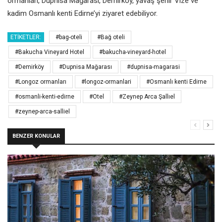
ormanları, Dupnisa Mağarası, Demirköy, yavaş şehir Vize ve
kadim Osmanlı kenti Edirne’yi ziyaret edebiliyor.
ETIKETLER:
#bag-oteli
#Bağ oteli
#Bakucha Vineyard Hotel
#bakucha-vineyard-hotel
#Demirköy
#Dupnisa Mağarası
#dupnisa-magarasi
#Longoz ormanları
#longoz-ormanlari
#Osmanlı kenti Edirne
#osmanli-kenti-edirne
#Otel
#Zeynep Arca Şallıel
#zeynep-arca-salliel
BENZER KONULAR