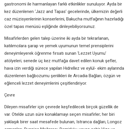
gastronomi ile harmanlayan farklı etkinlikler sunuluyor. Ayda bir
kez düzenlenen ‘Jazz and Tapas’ gecelerinde, ülkemizin değerli
caz müzisyenlerinin konserlerini, Bakucha mutfağının hazırladığı
özel tapas menüsü eşliğinde dinleyebiliyorsunuz.
Misafirlerden gelen talep üzerine iki ayda bir tekrarlanan,
katılımcılara şarap ve yemek uyumunun temel prensiplerini
deneyimleyerek öğrenme fırsatı sunan ‘Lezzet Uyumu’
atölyeleri; senede üç kez mutfağa davet edilen konuk şefler,
hava izin verdiği sürece yapılan Hıdrellez ve eylül- ekim aylarında
düzenlenen bağbozumu şenlikleri ile Arcadia Bağları, özgün ve
eğlenceli lezzet deneyimlerini çeşitlendiriyor.
Çevre
Dileyen misafirler için çevrede keşfedilecek birçok güzellik de
var. Otelde uzun süre konaklamayı seçen misafirler; her biri
yaklaşık birer saat mesafede bulunan, Istranca dağları, Longoz