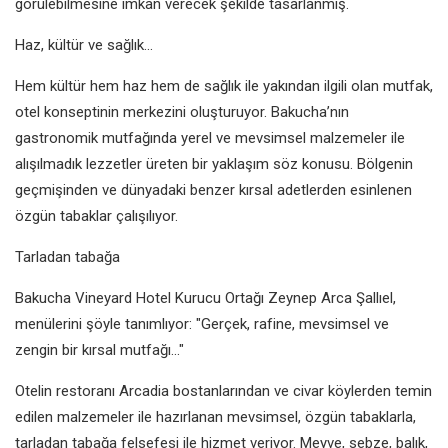
görülebilmesine imkan verecek şekilde tasarlanmış.
Haz, kültür ve sağlık...
Hem kültür hem haz hem de sağlık ile yakından ilgili olan mutfak,
otel konseptinin merkezini oluşturuyor. Bakucha’nın
gastronomik mutfağında yerel ve mevsimsel malzemeler ile
alışılmadık lezzetler üreten bir yaklaşım söz konusu. Bölgenin
geçmişinden ve dünyadaki benzer kırsal adetlerden esinlenen
özgün tabaklar çalışılıyor.
Tarladan tabağa
Bakucha Vineyard Hotel Kurucu Ortağı Zeynep Arca Şallıel,
menülerini şöyle tanımlıyor: "Gerçek, rafine, mevsimsel ve
zengin bir kırsal mutfağı..."
Otelin restoranı Arcadia bostanlarından ve civar köylerden temin
edilen malzemeler ile hazırlanan mevsimsel, özgün tabaklarla,
tarladan tabağa felsefesi ile hizmet veriyor. Meyve, sebze, balık,