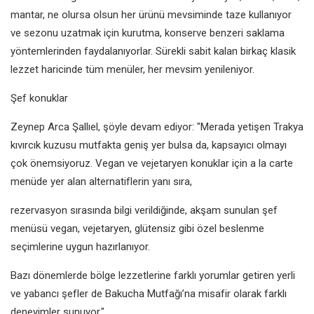
mantar, ne olursa olsun her ürünü mevsiminde taze kullanıyor
ve sezonu uzatmak için kurutma, konserve benzeri saklama
yöntemlerinden faydalanıyorlar. Sürekli sabit kalan birkaç klasik
lezzet haricinde tüm menüler, her mevsim yenileniyor.
Şef konuklar
Zeynep Arca Şallıel, şöyle devam ediyor: "Merada yetişen Trakya
kıvırcık kuzusu mutfakta geniş yer bulsa da, kapsayıcı olmayı
çok önemsiyoruz. Vegan ve vejetaryen konuklar için a la carte
menüde yer alan alternatiflerin yanı sıra,
rezervasyon sırasında bilgi verildiğinde, akşam sunulan şef
menüsü vegan, vejetaryen, glütensiz gibi özel beslenme
seçimlerine uygun hazırlanıyor.
Bazı dönemlerde bölge lezzetlerine farklı yorumlar getiren yerli
ve yabancı şefler de Bakucha Mutfağı’na misafir olarak farklı
deneyimler sunuyor."