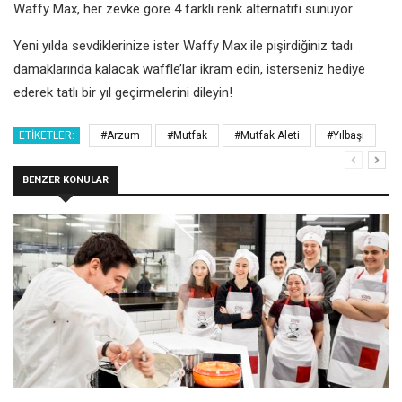
Waffy Max, her zevke göre 4 farklı renk alternatifi sunuyor.
Yeni yılda sevdiklerinize ister Waffy Max ile pişirdiğiniz tadı
damaklarında kalacak waffle’lar ikram edin, isterseniz hediye
ederek tatlı bir yıl geçirmelerini dileyin!
ETIKETLER:
#Arzum
#Mutfak
#Mutfak Aleti
#Yılbaşı
BENZER KONULAR