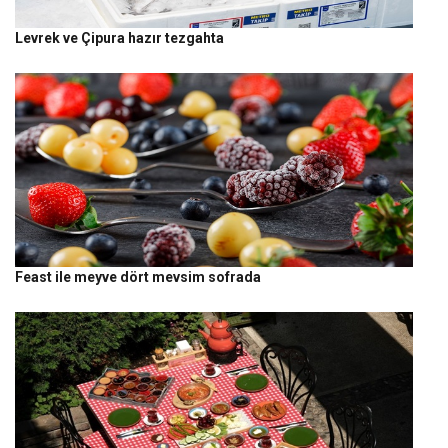
Levrek ve Çipura hazır tezgahta
Feast ile meyve dört mevsim sofrada