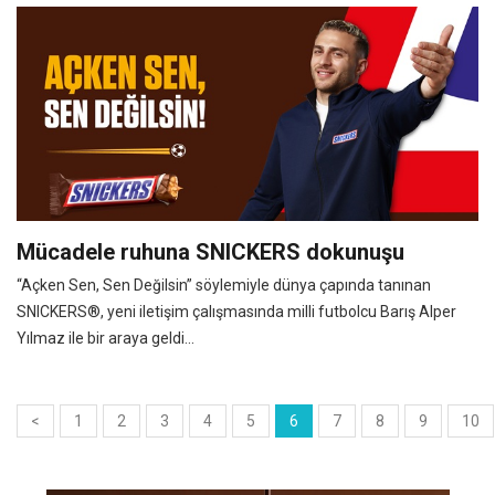
Mücadele ruhuna SNICKERS dokunuşu
“Açken Sen, Sen Değilsin” söylemiyle dünya çapında tanınan
SNICKERS®, yeni iletişim çalışmasında milli futbolcu Barış Alper
Yılmaz ile bir araya geldi...
<
1
2
3
4
5
6
7
8
9
10