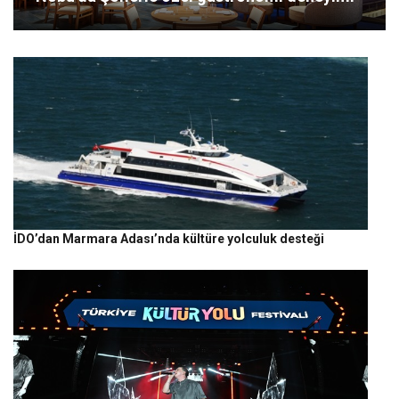
İDO’dan Marmara Adası’nda kültüre yolculuk desteği