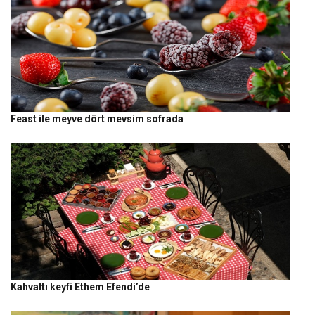
Feast ile meyve dört mevsim sofrada
Kahvaltı keyfi Ethem Efendi’de