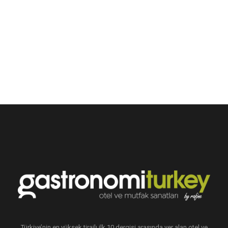
Türkiye’nin en yüksek tirajlı ilk 10 dergisi arasında yer alan otel ve