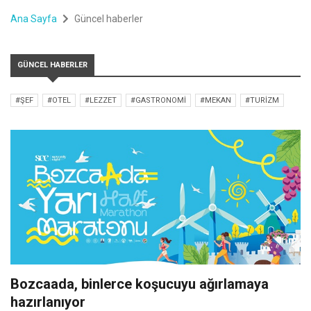
Ana Sayfa
Güncel haberler
GÜNCEL HABERLER
#ŞEF
#OTEL
#LEZZET
#GASTRONOMI
#MEKAN
#TURIZM
Bozcaada, binlerce koşucuyu ağırlamaya
hazırlanıyor