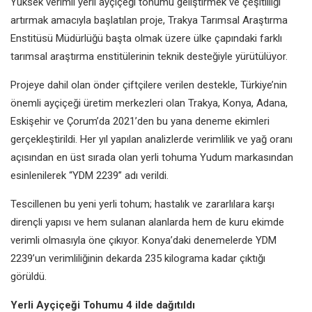
Yüksek verimli yerli ayçiçeği tohumu geliştirmek ve çeşitliliği
artırmak amacıyla başlatılan proje, Trakya Tarımsal Araştırma
Enstitüsü Müdürlüğü başta olmak üzere ülke çapındaki farklı
tarımsal araştırma enstitülerinin teknik desteğiyle yürütülüyor.
Projeye dahil olan önder çiftçilere verilen destekle, Türkiye’nin
önemli ayçiçeği üretim merkezleri olan Trakya, Konya, Adana,
Eskişehir ve Çorum’da 2021’den bu yana deneme ekimleri
gerçekleştirildi. Her yıl yapılan analizlerde verimlilik ve yağ oranı
açısından en üst sırada olan yerli tohuma Yudum markasından
esinlenilerek “YDM 2239” adı verildi.
Tescillenen bu yeni yerli tohum; hastalık ve zararlılara karşı
dirençli yapısı ve hem sulanan alanlarda hem de kuru ekimde
verimli olmasıyla öne çıkıyor. Konya’daki denemelerde YDM
2239’un verimliliğinin dekarda 235 kilograma kadar çıktığı
görüldü.
Yerli Ayçiçeği Tohumu 4 ilde dağıtıldı