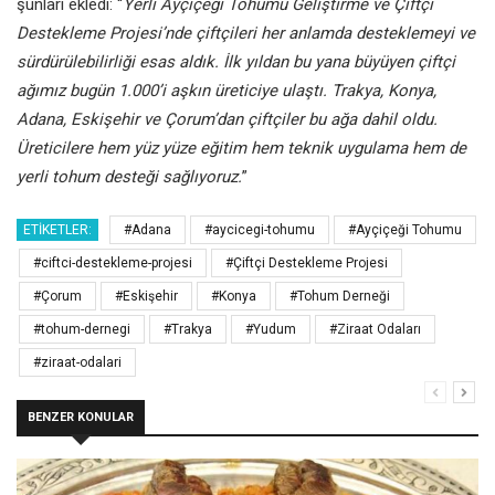
şunları ekledi: “
Yerli Ayçiçeği Tohumu Geliştirme ve Çiftçi
Destekleme Projesi’nde çiftçileri her anlamda desteklemeyi ve
sürdürülebilirliği esas aldık. İlk yıldan bu yana büyüyen çiftçi
ağımız bugün 1.000’i aşkın üreticiye ulaştı. Trakya, Konya,
Adana, Eskişehir ve Çorum’dan çiftçiler bu ağa dahil oldu.
Üreticilere hem yüz yüze eğitim hem teknik uygulama hem de
yerli tohum desteği sağlıyoruz.
”
ETIKETLER:
#Adana
#aycicegi-tohumu
#Ayçiçeği Tohumu
#ciftci-destekleme-projesi
#Çiftçi Destekleme Projesi
#Çorum
#Eskişehir
#Konya
#Tohum Derneği
#tohum-dernegi
#Trakya
#Yudum
#Ziraat Odaları
#ziraat-odalari
BENZER KONULAR