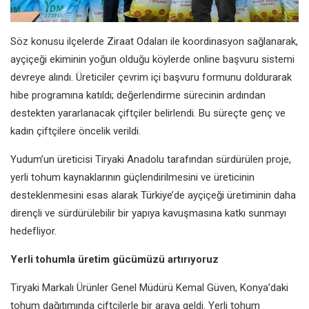
Söz konusu ilçelerde Ziraat Odaları ile koordinasyon sağlanarak,
ayçiçeği ekiminin yoğun olduğu köylerde online başvuru sistemi
devreye alındı. Üreticiler çevrim içi başvuru formunu doldurarak
hibe programına katıldı; değerlendirme sürecinin ardından
destekten yararlanacak çiftçiler belirlendi. Bu süreçte genç ve
kadın çiftçilere öncelik verildi.
Yudum’un üreticisi Tiryaki Anadolu tarafından sürdürülen proje,
yerli tohum kaynaklarının güçlendirilmesini ve üreticinin
desteklenmesini esas alarak Türkiye’de ayçiçeği üretiminin daha
dirençli ve sürdürülebilir bir yapıya kavuşmasına katkı sunmayı
hedefliyor.
Yerli tohumla üretim gücümüzü artırıyoruz
Tiryaki Markalı Ürünler Genel Müdürü Kemal Güven, Konya’daki
tohum dağıtımında çiftçilerle bir araya geldi. Yerli tohum