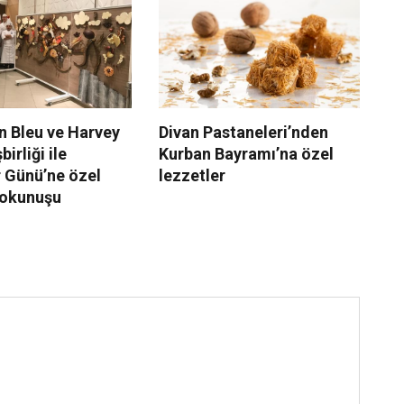
n Bleu ve Harvey
Divan Pastaneleri’nden
Di
birliği ile
Kurban Bayramı’na özel
çi
r Günü’ne özel
lezzetler
ge
dokunuşu