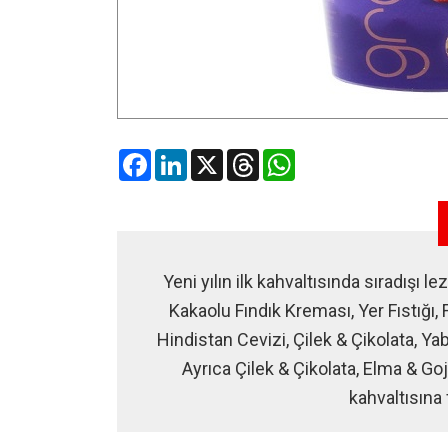
Facebook
LinkedIn
X
Threads
WhatsApp
Yeni yılın ilk kahvaltısında sıradışı
Kakaolu Fındık Kreması, Yer Fıstığı,
Hindistan Cevizi, Çilek & Çikolata, Yab
Ayrıca Çilek & Çikolata, Elma & Goj
kahvaltısına f