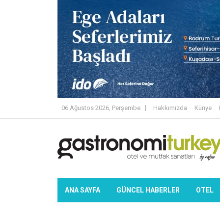
06 Ağustos 2026, Perşembe
Hakkımızda
Künye
ANA SAYFA
GÜNCEL HABERLER
OTEL