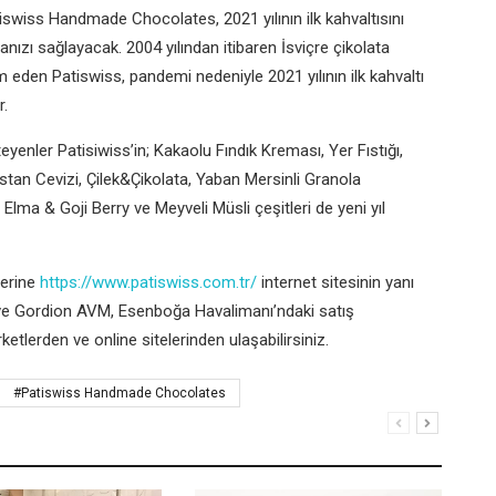
iswiss Handmade Chocolates
, 2021 yılının ilk kahvaltısını
anızı sağlayacak. 2004 yılından itibaren İsviçre çikolata
am eden
Patiswiss
, pandemi nedeniyle 2021 yılının ilk kahvaltı
r.
teyenler Patisiwiss’in; Kakaolu Fındık Kreması, Yer Fıstığı,
stan Cevizi, Çilek&Çikolata, Yaban Mersinli Granola
a, Elma & Goji Berry ve Meyveli Müsli çeşitleri de yeni yıl
lerine
https://www.patiswiss.com.tr/
internet sitesinin yanı
 ve Gordion AVM, Esenboğa Havalimanı’ndaki satış
tlerden ve online sitelerinden ulaşabilirsiniz.
#Patiswiss Handmade Chocolates