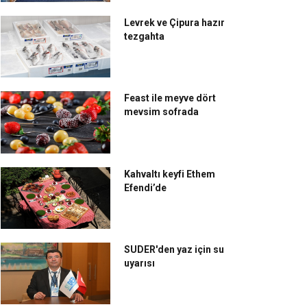
Levrek ve Çipura hazır
tezgahta
Feast ile meyve dört
van Pastaneleri klasik
S2000 Mutfak yurtdışı
mevsim sofrada
zgisini başarıyla
projeleriyle beğeni
leceğe taşıyor
topluyor
Kahvaltı keyfi Ethem
Efendi’de
SUDER'den yaz için su
uyarısı