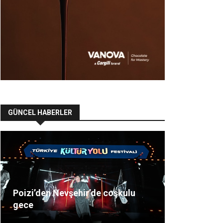
GÜNCEL HABERLER
Poizi’den Nevşehir’de coşkulu
gece