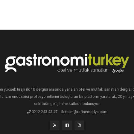
en yüksek tirajlı ilk 10 dergisi arasında yer alan otel ve mutfak sanatları dergis
 turizm endüstrisi profesyonellerini buluşturan bir platform yaratarak, 20 yılı aşk
sektörün gelişimine katkıda bulunuyor.
0212 243 43 47
iletisim@rafinemedya.com