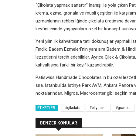
“
Çikolata yapmak sanattır” inanışı ile yola çıkan
Pat
krema, ezme, gronala ve müsli çeşitleri ile karşılam
uzmanlarının rehberliğinde çikolata üretimine dev
keyfini evinde yaşayanlara özel bir konsept sunuyo
Yeni yılın ilk kahvaltısına tatlı dokunuşlar yapmak is
Fındık, Badem Ezmeleri’nin yanı sıra Badem & Hindi
lezzetlerini tercih edebilirler. Ayrıca Çilek & Çikolat
kahvaltısına farklı bir keyif kazandırabilir.
Patiswiss Handmade Chocolates’ın bu özel lezzet
sıra, İstanbul’da İstinye Park AVM, Ankara Panora
noktalarından, Migros, Macrocenter gibi seçkin marke
ETIKETLER:
#çikolata
#el yapımı
#granola
BENZER KONULAR