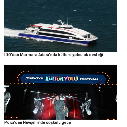
İDO’dan Marmara Adası’nda kültüre yolculuk desteği
Poizi’den Nevşehir’de coşkulu gece