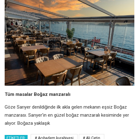
Tüm masalar Boğaz
manzaralı
Göze Sarıyer denildiğinde ilk akla
gelen mekanın eşsiz Boğaz
manzarası.
Sarıyer’in en güzel boğaz manzaralı
kesiminde yer
alıyor. Boğaza yaklaşık
ETIKETLER:
# Acıbadem kurabiyesi
# Ali Çetin