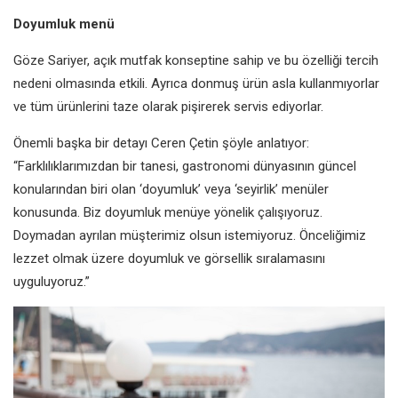
Doyumluk menü
Göze Sariyer, açık mutfak konseptine
sahip ve bu özelliği tercih
nedeni
olmasında etkili. Ayrıca donmuş ürün
asla kullanmıyorlar
ve tüm ürünlerini
taze olarak pişirerek servis ediyorlar.
Önemli başka bir detayı Ceren Çetin
şöyle anlatıyor:
“Farklılıklarımızdan bir
tanesi, gastronomi dünyasının güncel
konularından biri olan ‘doyumluk’
veya ‘seyirlik’ menüler
konusunda. Biz
doyumluk menüye yönelik çalışıyoruz.
Doymadan ayrılan müşterimiz olsun
istemiyoruz. Önceliğimiz
lezzet
olmak üzere doyumluk ve görsellik
sıralamasını
uyguluyoruz.”