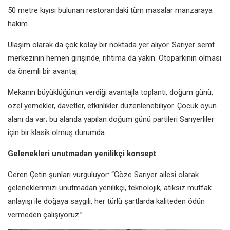
50 metre kıyısı bulunan restorandaki
tüm masalar manzaraya
hakim.
Ulaşım olarak da çok kolay bir
noktada yer alıyor. Sarıyer semt
merkezinin hemen girişinde, rıhtıma
da yakın. Otoparkının olması
da
önemli bir avantaj.
Mekanın büyüklüğünün verdiği
avantajla toplantı, doğum günü,
özel yemekler, davetler, etkinlikler
düzenlenebiliyor. Çocuk oyun
alanı da
var; bu alanda yapılan doğum günü
partileri Sarıyerliler
için bir klasik olmuş
durumda.
Gelenekleri unutmadan
yenilikçi konsept
Ceren Çetin şunları vurguluyor: “Göze
Sarıyer ailesi olarak
geleneklerimizi
unutmadan yenilikçi, teknolojik, atıksız
mutfak
anlayışı ile doğaya saygılı,
her türlü şartlarda kaliteden ödün
vermeden çalışıyoruz.”