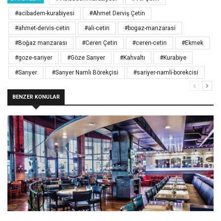
#acibadem-kurabiyesi
#Ahmet Derviş Çetin
#ahmet-dervis-cetin
#ali-cetin
#bogaz-manzarasi
#Boğaz manzarası
#Ceren Çetin
#ceren-cetin
#Ekmek
#goze-sariyer
#Göze Sarıyer
#Kahvaltı
#Kurabiye
#Sarıyer
#Sarıyer Namlı Börekçisi
#sariyer-namli-borekcisi
BENZER KONULAR