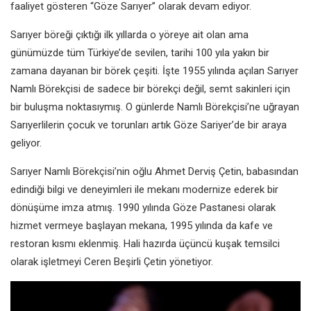
faaliyet gösteren
“Göze Sarıyer” olarak devam ediyor.
Sarıyer böreği çıktığı ilk yıllarda o
yöreye ait olan ama
günümüzde
tüm Türkiye’de sevilen, tarihi 100 yıla
yakın bir
zamana dayanan bir börek
çeşiti. İşte 1955 yılında açılan Sarıyer
Namlı Börekçisi de sadece bir börekçi
değil, semt sakinleri için
bir buluşma
noktasıymış. O günlerde Namlı
Börekçisi’ne uğrayan
Sarıyerlilerin
çocuk ve torunları artık Göze
Sariyer’de bir araya
geliyor.
Sarıyer Namlı Börekçisi’nin oğlu
Ahmet Derviş Çetin, babasından
edindiği bilgi ve deneyimleri ile
mekanı modernize ederek bir
dönüşüme imza atmış. 1990 yılında
Göze Pastanesi olarak
hizmet
vermeye başlayan mekana, 1995
yılında da kafe ve
restoran kısmı
eklenmiş. Hali hazırda üçüncü kuşak
temsilci
olarak işletmeyi Ceren Beşirli
Çetin yönetiyor.