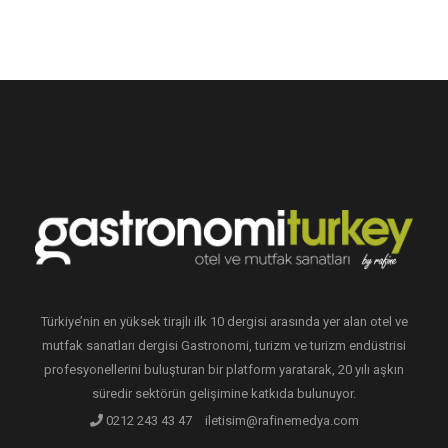
Türkiye’nin en yüksek tirajlı ilk 10 dergisi arasında yer alan otel ve
mutfak sanatları dergisi Gastronomi, turizm ve turizm endüstrisi
profesyonellerini buluşturan bir platform yaratarak, 20 yılı aşkın
süredir sektörün gelişimine katkıda bulunuyor.
0212 243 43 47
iletisim@rafinemedya.com