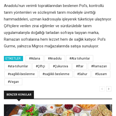
Anadolu'nun verimli topraklarından beslenen Pol's, kontrollü
tarım yöntemleri ve sözleşmeli tarım modeliyle ürettiği
hammaddeleri, uzman kadrosuyla işleyerek tüketiciye ulaştırıyor.
Çiftçilere verilen zirai eğitimler ve sürdürülebilir tarım
uygulamalarıyla doğallığı tarladan sofraya taşıyan marka,
Ramazan sofralarına hem lezzet hem de sağlık katıyor. Pol’s
Gurme, yalnızca Migros mağazalarında satışa sunuluyor.
ETIKETLER:
#Adana
#Anadolu
#Ata tohumlar
#ata-tohumlar
#Çiftçi
#Çukurova
#iftar
#Ramazan
#saglikli-beslenme
#sağlıklı beslenme
#Sahur
#Susam
#Vegan
BENZER KONULAR