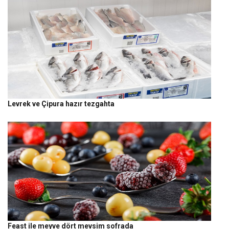
Levrek ve Çipura hazır tezgahta
Feast ile meyve dört mevsim sofrada