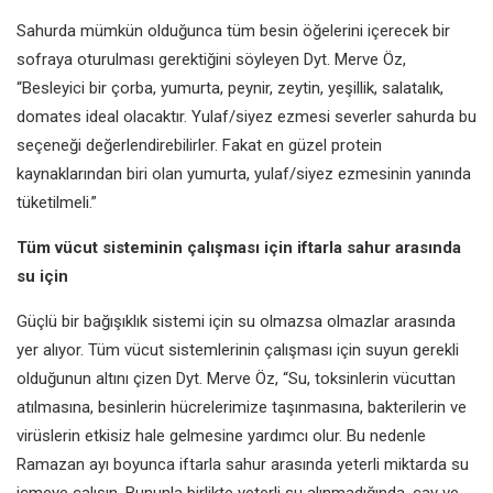
Sahurda mümkün olduğunca tüm besin öğelerini içerecek bir
sofraya oturulması gerektiğini söyleyen Dyt. Merve Öz,
“Besleyici bir çorba, yumurta, peynir, zeytin, yeşillik, salatalık,
domates ideal olacaktır. Yulaf/siyez ezmesi severler sahurda bu
seçeneği değerlendirebilirler. Fakat en güzel protein
kaynaklarından biri olan yumurta, yulaf/siyez ezmesinin yanında
tüketilmeli.”
Tüm vücut sisteminin çalışması için iftarla sahur arasında
su için
Güçlü bir bağışıklık sistemi için su olmazsa olmazlar arasında
yer alıyor. Tüm vücut sistemlerinin çalışması için suyun gerekli
olduğunun altını çizen Dyt. Merve Öz, “Su, toksinlerin vücuttan
atılmasına, besinlerin hücrelerimize taşınmasına, bakterilerin ve
virüslerin etkisiz hale gelmesine yardımcı olur. Bu nedenle
Ramazan ayı boyunca iftarla sahur arasında yeterli miktarda su
içmeye çalışın. Bununla birlikte yeterli su alınmadığında, çay ve