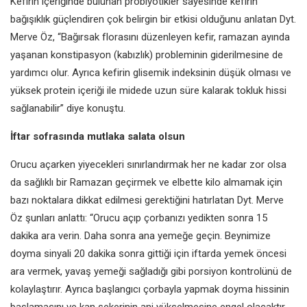
Kefirin içeriğinde bulunan probiyotikler sayesinde kefirin
bağışıklık güçlendiren çok belirgin bir etkisi olduğunu anlatan Dyt.
Merve Öz, “Bağırsak florasını düzenleyen kefir, ramazan ayında
yaşanan konstipasyon (kabızlık) probleminin giderilmesine de
yardımcı olur. Ayrıca kefirin glisemik indeksinin düşük olması ve
yüksek protein içeriği ile midede uzun süre kalarak tokluk hissi
sağlanabilir” diye konuştu.
İftar sofrasında mutlaka salata olsun
Orucu açarken yiyecekleri sınırlandırmak her ne kadar zor olsa
da sağlıklı bir Ramazan geçirmek ve elbette kilo almamak için
bazı noktalara dikkat edilmesi gerektiğini hatırlatan Dyt. Merve
Öz şunları anlattı: “Orucu açıp çorbanızı yedikten sonra 15
dakika ara verin. Daha sonra ana yemeğe geçin. Beynimize
doyma sinyali 20 dakika sonra gittiği için iftarda yemek öncesi
ara vermek, yavaş yemeği sağladığı gibi porsiyon kontrolünü de
kolaylaştırır. Ayrıca başlangıcı çorbayla yapmak doyma hissinin
başlamasını ve kan şekerinin ani yükselmesine engel olacaktır.