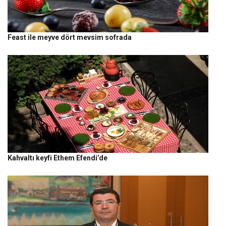
Feast ile meyve dört mevsim sofrada
Kahvaltı keyfi Ethem Efendi’de