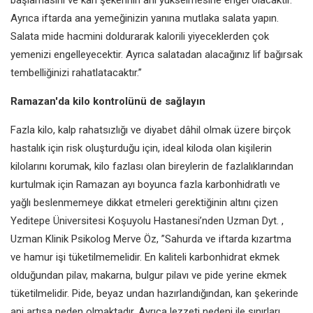
Ayrıca iftarda ana yemeğinizin yanına mutlaka salata yapın.
Salata mide hacmini doldurarak kalorili yiyeceklerden çok
yemenizi engelleyecektir. Ayrıca salatadan alacağınız lif bağırsak
tembelliğinizi rahatlatacaktır.”
Ramazan'da kilo kontrolünü de sağlayın
Fazla kilo, kalp rahatsızlığı ve diyabet dâhil olmak üzere birçok
hastalık için risk oluşturduğu için, ideal kiloda olan kişilerin
kilolarını korumak, kilo fazlası olan bireylerin de fazlalıklarından
kurtulmak için Ramazan ayı boyunca fazla karbonhidratlı ve
yağlı beslenmemeye dikkat etmeleri gerektiğinin altını çizen
Yeditepe Üniversitesi Koşuyolu Hastanesi’nden Uzman Dyt. ,
Uzman Klinik Psikolog Merve Öz, ”Sahurda ve iftarda kızartma
ve hamur işi tüketilmemelidir. En kaliteli karbonhidrat ekmek
olduğundan pilav, makarna, bulgur pilavı ve pide yerine ekmek
tüketilmelidir. Pide, beyaz undan hazırlandığından, kan şekerinde
ani artışa neden olmaktadır. Ayrıca lezzeti nedeni ile sınırları