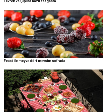
Levrek ve Çipura hazır tezgahta
Feast ile meyve dört mevsim sofrada