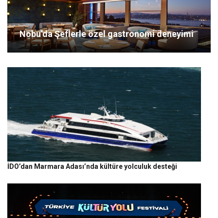
Nobu’da Şeflerle özel gastronomi deneyimi
İDO’dan Marmara Adası’nda kültüre yolculuk desteği