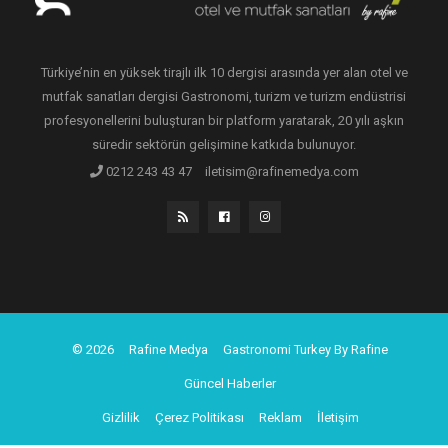
Türkiye’nin en yüksek tirajlı ilk 10 dergisi arasında yer alan otel ve
mutfak sanatları dergisi Gastronomi, turizm ve turizm endüstrisi
profesyonellerini buluşturan bir platform yaratarak, 20 yılı aşkın
süredir sektörün gelişimine katkıda bulunuyor.
0212 243 43 47
iletisim@rafinemedya.com
© 2026
Rafine Medya
Gastronomi Turkey By Rafine
Güncel Haberler
Gizlilik
Çerez Politikası
Reklam
İletişim