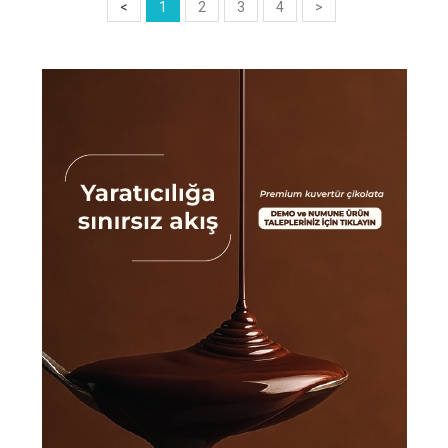
<
1
2
3
4
>