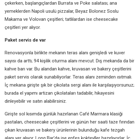
çekerken,
başlangıçlardan Burrata ve Poke
salatası; ana
yemeklerden Napoli
usulü pizzalar, Beyaz Bolonez
Soslu
Makarna ve Volovan çeşitleri;
tatlılardan ise cheesecake
çeşitleri yer
alıyor.
Paket servis de var
Renovasyonla birlikte mekanın teras
alanı genişledi ve kuver
sayısı da
arttı; 94 kişilik oturma alanı mevcut.
Dış mekanda da bir
kahve barı
var. Bu alandan kahve, kruvasan ve
bakery çeşitlerini
paket servis olarak
sunabiliyorlar. Teras alanı zeminden
ısıtmalı.
İç mekana girişte şık bir çikolata sergi
alanı ile karşılaşıyorsunuz;
burada el
yapımı artizan çikolataları tadabilir,
hikayesini
dinleyebilir ve satın
alabilirsiniz.
Girişte sol kısımda günlük hazırlanan
Café Marmara klasiği
pastaları,
cheesecake çeşitlerini ve günün her
saati taze fırından
çıkan kruvasan ve
bakery ürünlerinin bulunduğu kafe
tezgah
alanı yer alıyor. Long Bar’da
ise enfes kokteyller hazırlıyorlar.
İç