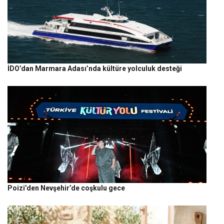
İDO’dan Marmara Adası’nda kültüre yolculuk desteği
Poizi’den Nevşehir’de coşkulu gece