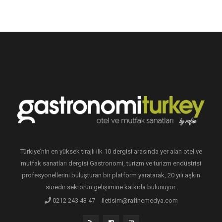
Türkiye’nin en yüksek tirajlı ilk 10 dergisi arasında yer alan otel ve
mutfak sanatları dergisi Gastronomi, turizm ve turizm endüstrisi
profesyonellerini buluşturan bir platform yaratarak, 20 yılı aşkın
süredir sektörün gelişimine katkıda bulunuyor.
0212 243 43 47
iletisim@rafinemedya.com