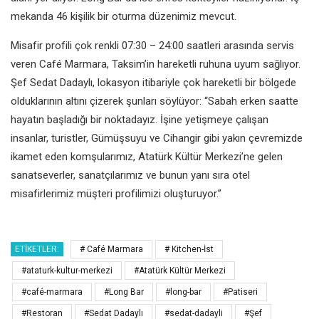
mekanda 46 kişilik bir oturma
düzenimiz mevcut.
Misafir profili çok renkli
07:30 – 24:00 saatleri arasında servis
veren Café Marmara, Taksim’in
hareketli ruhuna uyum sağlıyor.
Şef
Sedat Dadaylı, lokasyon itibariyle çok
hareketli bir bölgede
olduklarının altını
çizerek şunları söylüyor:
“Sabah erken saatte
hayatın başladığı
bir noktadayız. İşine yetişmeye
çalışan
insanlar, turistler, Gümüşsuyu
ve Cihangir gibi yakın çevremizde
ikamet eden komşularımız, Atatürk
Kültür Merkezi’ne gelen
sanatseverler,
sanatçılarımız ve bunun yanı sıra
otel
misafirlerimiz müşteri profilimizi
oluşturuyor.”
ETIKETLER:
# Café Marmara
# Kitchen-İst
#ataturk-kultur-merkezi
#Atatürk Kültür Merkezi
#café-marmara
#Long Bar
#long-bar
#Patiseri
#Restoran
#Sedat Dadaylı
#sedat-dadayli
#Şef