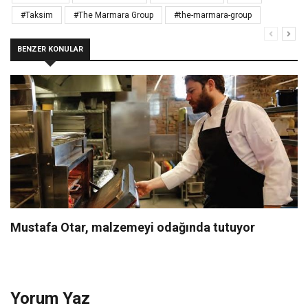
#Taksim
#The Marmara Group
#the-marmara-group
BENZER KONULAR
Mustafa Otar, malzemeyi odağında tutuyor
Yorum Yaz