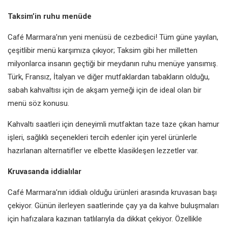
Taksim’in ruhu menüde
Café Marmara’nın yeni menüsü de
cezbedici! Tüm güne yayılan,
çeşitli
bir menü karşımıza çıkıyor; Taksim
gibi her milletten
milyonlarca insanın
geçtiği bir meydanın ruhu menüye
yansımış.
Türk, Fransız, İtalyan ve diğer
mutfaklardan tabakların olduğu,
sabah kahvaltısı için de akşam yemeği
için de ideal olan bir
menü söz
konusu.
Kahvaltı saatleri için deneyimli
mutfaktan taze taze çıkan hamur
işleri,
sağlıklı seçenekleri tercih edenler için
yerel ürünlerle
hazırlanan alternatifler
ve elbette klasikleşen lezzetler var.
Kruvasanda iddialılar
Café Marmara’nın iddialı olduğu
ürünleri arasında kruvasan başı
çekiyor. Günün ilerleyen saatlerinde
çay ya da kahve buluşmaları
için
hafızalara kazınan tatlılarıyla da
dikkat çekiyor. Özellikle