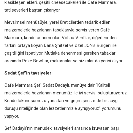
klasikleşen
ekleri, çeşitli cheesecake’leri ile
Café Marmara,
tatlıseverleri baştan
çıkarıyor.
Mevsimsel menüsüyle, yerel
üreticilerden tedarik edilen
malzemelerle hazırlanan tabaklarıyla
servis veren Café
Marmara, kendi
tasarımı olan Vol au Vent’lar,
diğerlerinden
farkını ortaya koyan
Dana Şnitzel ve özel JON’s Burger’i
ile
çeşitliliğini ispatlıyor. Mutlaka
denenmesi gereken tabaklar
arasında
Poke Bowl’lar, makarnalar ve pizzalar
da yerini alıyor.
Sedat Şef’in tavsiyeleri
Café Marmara Şefi Sedat Dadaylı,
menüye dair “Kaliteli
malzemelerle
hazırlanan menümüz ile iyi servisi
buluşturuyoruz.
Kendi dokunuşumuzu
yansıtan ve geçmişimize de bir saygı
duruşu niteliğinde olan lezzetlerimizle
ayrışıyoruz” yorumunu
yapıyor.
Şef Dadaylı’nın menüdeki tavsiyeleri
arasında kruvasan başı