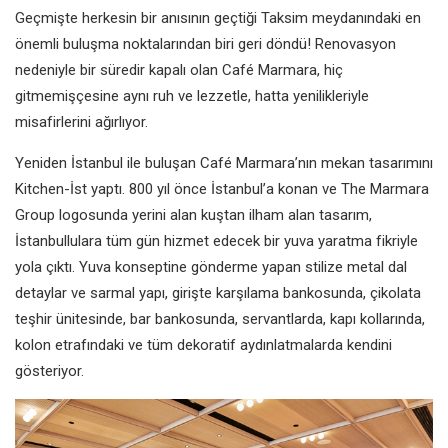
Geçmişte herkesin bir anısının
geçtiği Taksim meydanındaki en
önemli buluşma noktalarından biri
geri döndü! Renovasyon
nedeniyle
bir süredir kapalı olan Café Marmara,
hiç
gitmemişçesine aynı ruh ve
lezzetle, hatta yenilikleriyle
misafirlerini
ağırlıyor.
Yeniden İstanbul ile buluşan Café
Marmara’nın mekan tasarımını
Kitchen-İst yaptı. 800 yıl önce
İstanbul’a konan ve The Marmara
Group logosunda yerini alan kuştan
ilham alan tasarım,
İstanbullulara
tüm gün hizmet edecek bir yuva
yaratma fikriyle
yola çıktı. Yuva
konseptine gönderme yapan stilize
metal dal
detaylar ve sarmal yapı,
girişte karşılama bankosunda, çikolata
teşhir ünitesinde, bar bankosunda,
servantlarda, kapı kollarında,
kolon etrafındaki ve tüm dekoratif
aydınlatmalarda kendini
gösteriyor.