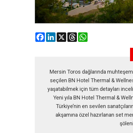
Facebook
LinkedIn
X
Threads
WhatsApp
Mersin Toros dağlarında muhteşem bi
seçilen BN Hotel Thermal & Wellnes
yaşatabilmek için tüm detayları inceli
Yeni yıla BN Hotel Thermal & Welln
Türkiye’nin en sevilen sanatçıları
akşamına özel hazırlanan set men
şölen