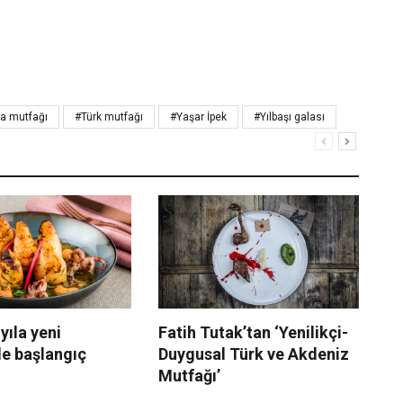
a mutfağı
#Türk mutfağı
#Yaşar İpek
#Yılbaşı galası
 yıla yeni
Fatih Tutak’tan ‘Yenilikçi-
Mu
e başlangıç
Duygusal Türk ve Akdeniz
ye
Mutfağı’
se