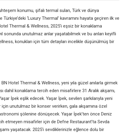
hteşem konumu, şifalı termal suları, Türk ve dünya
 Türkiye’deki ‘Luxury Thermal’ kavramını hayata geçiren ilk ve
 Hotel Thermal & Wellness, 2025’i eşsiz bir konaklama
yıl sonunda unutulmaz anlar yaşatabilmek ve bu anları keyifli
ess, konukları için tüm detayları incelikle düşünülmüş bir
 BN Hotel Thermal & Wellness, yeni yıla güzel anılarla girmek
alası dahil konaklama tercih eden misafirlere 31 Aralık akşamı,
Yaşar İpek eşlik edecek. Yaşar İpek, sevilen şarkılarıyla yeni
 için unutulmaz bir konser verirken, gala akşamına özel
 gastronomi şölenine dönüşecek. Yaşar İpek’ten önce Deniz
cih etmeyen misafirler için de Defne Restaurant’ta Sevda
şamı yaşatacak. 2025’i sevdiklerinizle eğlence dolu bir