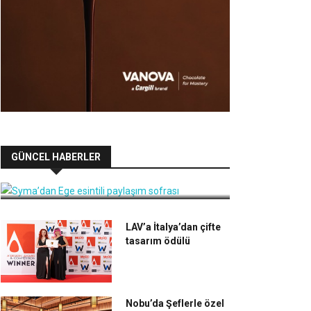
Syma’dan Ege esintili paylaşım
GÜNCEL HABERLER
sofrası
LAV’a İtalya’dan çifte
tasarım ödülü
Nobu’da Şeflerle özel