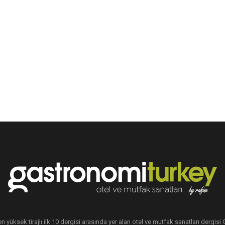
en yüksek tirajlı ilk 10 dergisi arasında yer alan otel ve mutfak sanatları dergis