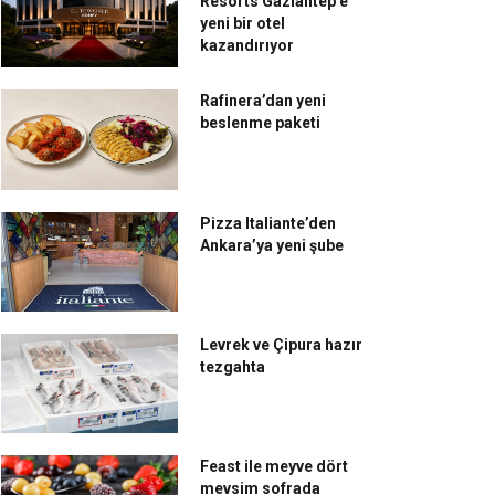
Resorts Gaziantep’e
yeni bir otel
kazandırıyor
Rafinera’dan yeni
beslenme paketi
Pizza Italiante’den
Ankara’ya yeni şube
Levrek ve Çipura hazır
tezgahta
tfak Dostları Derneği,
Başkan Uysal, Sosyal
ni Yönetim Kurulu’nu
Tesisler’in madalyalı
çti
aşçılarını kutladı
Feast ile meyve dört
mevsim sofrada