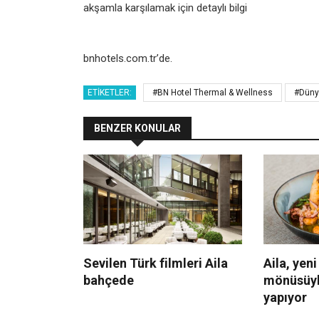
akşamla karşılamak için detaylı bilgi
bnhotels.com.tr’de.
ETIKETLER:
#BN Hotel Thermal & Wellness
#Düny
BENZER KONULAR
Sevilen Türk filmleri Aila
Aila, yeni
bahçede
mönüsüyl
yapıyor