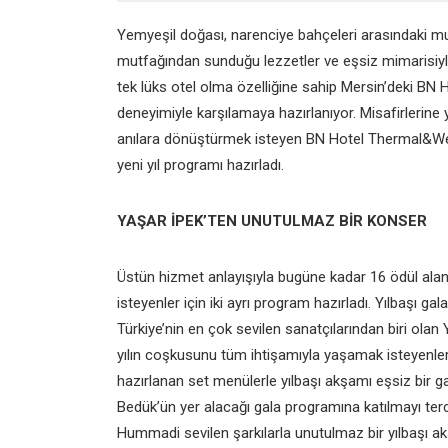
Yemyeşil doğası, narenciye bahçeleri arasındaki mu
mutfağından sunduğu lezzetler ve eşsiz mimarisiyle
tek lüks otel olma özelliğine sahip Mersin’deki BN
deneyimiyle karşılamaya hazırlanıyor. Misafirlerine 
anılara dönüştürmek isteyen BN Hotel Thermal&Welln
yeni yıl programı hazırladı.
YAŞAR İPEK’TEN UNUTULMAZ BİR KONSER
Üstün hizmet anlayışıyla bugüne kadar 16 ödül alan
isteyenler için iki ayrı program hazırladı. Yılbaşı g
Türkiye’nin en çok sevilen sanatçılarından biri olan 
yılın coşkusunu tüm ihtişamıyla yaşamak isteyenler
hazırlanan set menülerle yılbaşı akşamı eşsiz bir
Bedük’ün yer alacağı gala programına katılmayı ter
Hummadi sevilen şarkılarla unutulmaz bir yılbaşı ak