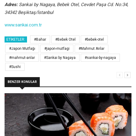
Adres:
Sankai by Nagaya, Bebek Otel, Cevdet Paşa Cd. No:34,
34342 Beşiktaş/İstanbul
www.sankai.com.tr
ETIKETLER:
#Bahar
#Bebek Otel
#bebek-otel
#Japon Mutfağı
#japon-mutfagi
#Mahmut Anlar
#mahmut-anlar
#Sankai by Nagaya
#sankai-by-nagaya
#Sushi
BENZER KONULAR