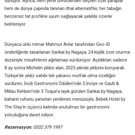
sunuyor. Ayrıca, hem yerel üreticilerden seçilen özel şaraplar
hem de dünya çapında tanınan ithal alternatifler, her tabağın
benzersiz tat profiline uyum sağlayacak şekilde özenle
belirleniyor.
Dünyaca ünlü mimar Mahmut Anlar tarafından Geo-ID
önderliğinde tasarlanan Sankai by Nagaya, 24 kişilik özel oturma
düzeniyle misafirlerini ağırlamayı sürdürüyor. Açıldıktan sadece
8 ay sonra Michelin yıldızı alan, 2025 yılında yıldızını koruyarak
Türkiye’de yıldız sahibi tek yabancı mutfak olma özelliğini
sürdüren, İncili Gastronomi Ödülleri’nde 5 İnciye ve Gault &
Millau Rehberi’nde 3 Toque’a layık görülen Sankai by Nagaya,
baharın ruhunu yansıtan yenilenen menüsüyle, Bebek Hotel by
The Stay’in üçüncü katında unutulmaz bir gastronomi
yolculuğuna davet ediyor.
Rezervasyon:
0532 379 1997