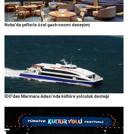
Nobu’da şeflerle özel gastronomi deneyimi
İDO’dan Marmara Adası’nda kültüre yolculuk desteği