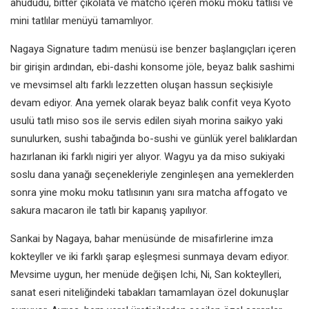
ahududu, bitter çikolata ve matcho içeren moku moku tatlısı ve
mini tatlılar menüyü tamamlıyor.
Nagaya Signature tadım menüsü ise benzer başlangıçları içeren
bir girişin ardından, ebi-dashi konsome jöle, beyaz balık sashimi
ve mevsimsel altı farklı lezzetten oluşan hassun seçkisiyle
devam ediyor. Ana yemek olarak beyaz balık confit veya Kyoto
usulü tatlı miso sos ile servis edilen siyah morina saikyo yaki
sunulurken, sushi tabağında bo-sushi ve günlük yerel balıklardan
hazırlanan iki farklı nigiri yer alıyor. Wagyu ya da miso sukiyaki
soslu dana yanağı seçenekleriyle zenginleşen ana yemeklerden
sonra yine moku moku tatlısının yanı sıra matcha affogato ve
sakura macaron ile tatlı bir kapanış yapılıyor.
Sankai by Nagaya, bahar menüsünde de misafirlerine imza
kokteyller ve iki farklı şarap eşleşmesi sunmaya devam ediyor.
Mevsime uygun, her menüde değişen Ichi, Ni, San kokteylleri,
sanat eseri niteliğindeki tabakları tamamlayan özel dokunuşlar