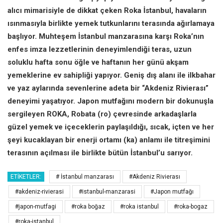
alıcı mimarisiyle de dikkat çeken Roka İstanbul, havaların
ısınmasıyla birlikte yemek tutkunlarını terasında ağırlamaya
başlıyor. Muhteşem İstanbul manzarasına karşı Roka’nın
enfes imza lezzetlerinin deneyimlendiği teras, uzun
soluklu hafta sonu öğle ve haftanın her günü akşam
yemeklerine ev sahipliği yapıyor. Geniş dış alanı ile ilkbahar
ve yaz aylarında sevenlerine adeta bir “Akdeniz Rivierası”
deneyimi yaşatıyor. Japon mutfağını modern bir dokunuşla
sergileyen ROKA, Robata (ro) çevresinde arkadaşlarla
güzel yemek ve içeceklerin paylaşıldığı, sıcak, içten ve her
şeyi kucaklayan bir enerji ortamı (ka) anlamı ile titreşimini
terasının açılması ile birlikte bütün İstanbul’u sarıyor.
ETIKETLER:
# İstanbul manzarası
#Akdeniz Rivierası
#akdeniz-rivierasi
#istanbul-manzarasi
#Japon mutfağı
#japon-mutfagi
#roka boğaz
#roka istanbul
#roka-bogaz
#roka-istanbul