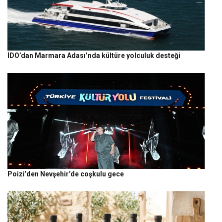
İDO’dan Marmara Adası’nda kültüre yolculuk desteği
Poizi’den Nevşehir’de coşkulu gece