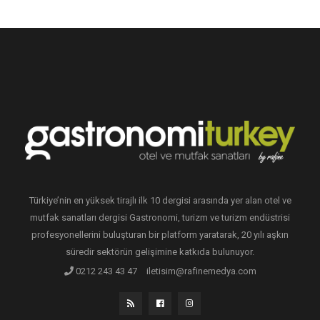
Türkiye’nin en yüksek tirajlı ilk 10 dergisi arasında yer alan otel ve
mutfak sanatları dergisi Gastronomi, turizm ve turizm endüstrisi
profesyonellerini buluşturan bir platform yaratarak, 20 yılı aşkın
süredir sektörün gelişimine katkıda bulunuyor.
0212 243 43 47
iletisim@rafinemedya.com