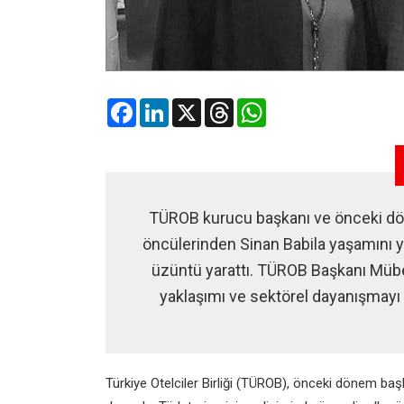
Facebook
LinkedIn
X
Threads
WhatsApp
TÜROB kurucu başkanı ve önceki dö
öncülerinden Sinan Babila yaşamını yit
üzüntü yarattı. TÜROB Başkanı Müber
yaklaşımı ve sektörel dayanışmayı g
Türkiye Otelciler Birliği (TÜROB), önceki dönem baş