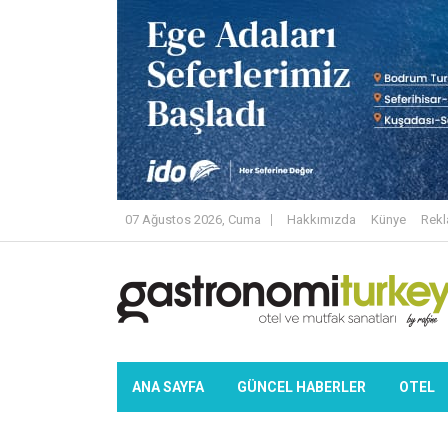
07 Ağustos 2026, Cuma
Hakkımızda
Künye
Rek
ANA SAYFA
GÜNCEL HABERLER
OTEL