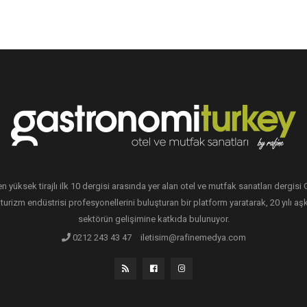
en yüksek tirajlı ilk 10 dergisi arasında yer alan otel ve mutfak sanatları dergis
 turizm endüstrisi profesyonellerini buluşturan bir platform yaratarak, 20 yılı aşk
sektörün gelişimine katkıda bulunuyor.
0212 243 43 47
iletisim@rafinemedya.com