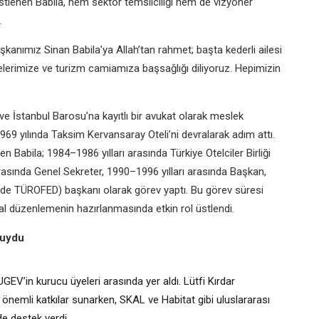
üstlenen Babila, hem sektör temsilciliği hem de vizyoner
.
nımız Sinan Babila’ya Allah’tan rahmet; başta kederli ailesi
lerimize ve turizm camiamıza başsağlığı diliyoruz. Hepimizin
e İstanbul Barosu’na kayıtlı bir avukat olarak meslek
69 yılında Taksim Kervansaray Oteli’ni devralarak adım attı.
n Babila; 1984–1986 yılları arasında Türkiye Otelciler Birliği
asında Genel Sekreter, 1990–1996 yılları arasında Başkan,
de TÜROFED) başkanı olarak görev yaptı. Bu görev süresi
al düzenlemenin hazırlanmasında etkin rol üstlendi.
suydu
GEV’in kurucu üyeleri arasında yer aldı. Lütfi Kırdar
nemli katkılar sunarken, SKAL ve Habitat gibi uluslararası
e destek verdi.