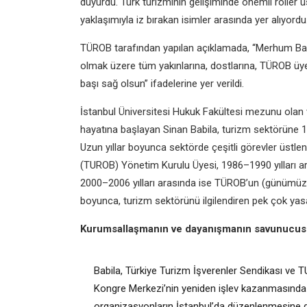
duyurdu. Türk turizminin gelişiminde önemli roller 
yaklaşımıyla iz bırakan isimler arasında yer alıyordu
TÜROB tarafından yapılan açıklamada, “Merhum Başka
olmak üzere tüm yakınlarına, dostlarına, TÜROB üye
başı sağ olsun” ifadelerine yer verildi.
İstanbul Üniversitesi Hukuk Fakültesi mezunu olan v
hayatına başlayan Sinan Babila, turizm sektörüne 19
Uzun yıllar boyunca sektörde çeşitli görevler üstlene
(TUROB) Yönetim Kurulu Üyesi, 1986–1990 yılları ar
2000–2006 yılları arasında ise TÜROB’un (günümüz
boyunca, turizm sektörünü ilgilendiren pek çok yas
Kurumsallaşmanın ve dayanışmanın savunucu
Babila, Türkiye Turizm İşverenler Sendikası ve TU
Kongre Merkezi’nin yeniden işlev kazanmasında ö
organizasyonların İstanbul’da düzenlenmesine d