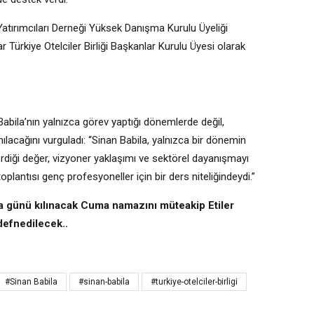
Yatırımcıları Derneği Yüksek Danışma Kurulu Üyeliği
 Türkiye Otelciler Birliği Başkanlar Kurulu Üyesi olarak
bila’nın yalnızca görev yaptığı dönemlerde değil,
nılacağını vurguladı: “Sinan Babila, yalnızca bir dönemin
erdiği değer, vizyoner yaklaşımı ve sektörel dayanışmayı
oplantısı genç profesyoneller için bir ders niteliğindeydi.”
a günü kılınacak Cuma namazını müteakip Etiler
 defnedilecek..
#Sinan Babila
#sinan-babila
#turkiye-otelciler-birligi