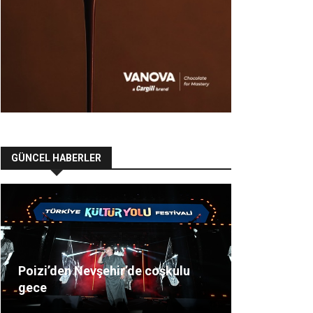
GÜNCEL HABERLER
Poizi’den Nevşehir’de coşkulu
gece