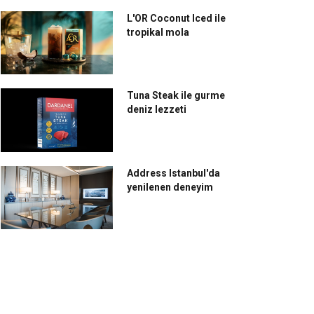
L'OR Coconut Iced ile
tropikal mola
Tuna Steak ile gurme
deniz lezzeti
seli genç şefler mutfakta
TÜROB'dan otellere 'açık
teneklerini konuşturdu
büfeyi kaldırın' tavsiyesi
Address Istanbul'da
yenilenen deneyim