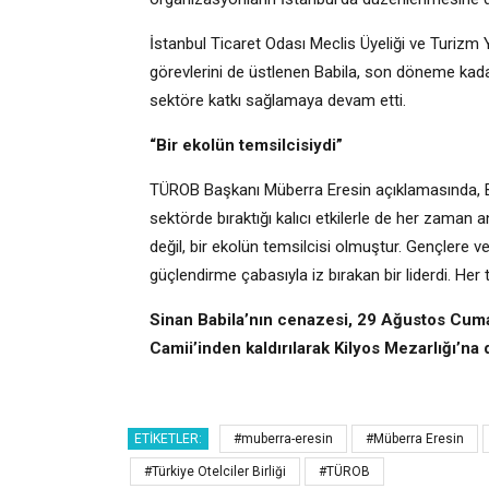
İstanbul Ticaret Odası Meclis Üyeliği ve Turizm 
görevlerini de üstlenen Babila, son döneme kadar
sektöre katkı sağlamaya devam etti.
“Bir ekolün temsilcisiydi”
TÜROB Başkanı Müberra Eresin açıklamasında, Ba
sektörde bıraktığı kalıcı etkilerle de her zaman a
değil, bir ekolün temsilcisi olmuştur. Gençlere v
güçlendirme çabasıyla iz bırakan bir liderdi. Her t
Sinan Babila’nın cenazesi, 29 Ağustos Cum
Camii’inden kaldırılarak Kilyos Mezarlığı’na
ETIKETLER:
#muberra-eresin
#Müberra Eresin
#Türkiye Otelciler Birliği
#TÜROB