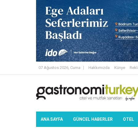
07 Ağustos 2026, Cuma
Hakkımızda
Künye
Rek
ANA SAYFA
GÜNCEL HABERLER
OTEL