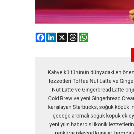
Facebook
LinkedIn
X
Threads
WhatsApp
Kahve kültürünün dünyadaki en önemli
lezzetleri Toffee Nut Latte ve Ginge
Nut Latte ve Gingerbread Latte orij
Cold Brew ve yeni Gingerbread Cream 
karşılayan Starbucks, soğuk köpük ino
içeceğe aromalı soğuk köpük ekley
yeni yılın habercisi ikonik lezzetleri
renkli ve işlevsel kupalar, termos