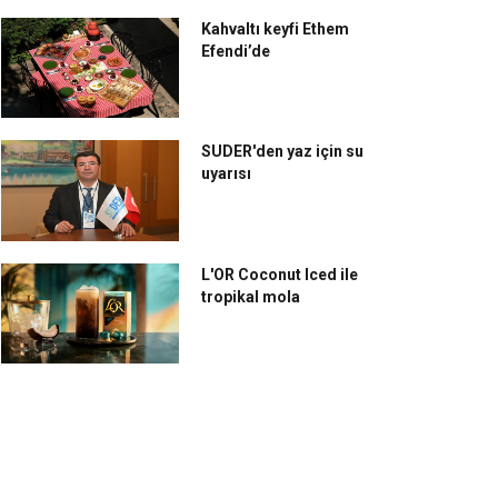
Kahvaltı keyfi Ethem
Efendi’de
SUDER'den yaz için su
tanbul Coffee Festival
Monte Bianco Coffee;
uyarısı
binlerce kahveseveri
kahve sektörünün yeni
ırlayacak
yüzde 100 yerlisi
L'OR Coconut Iced ile
tropikal mola