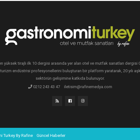
en yüksek tirajlı ilk 10 dergisi arasında yer alan otel ve mutfak sanatları dergis
 turizm endüstrisi profesyonellerini buluşturan bir platform yaratarak, 20 yılı aşk
sektörün gelişimine katkıda bulunuyor.
0212 243 43 47
iletisim@rafinemedya.com
i Turkey By Rafine
Güncel Haberler