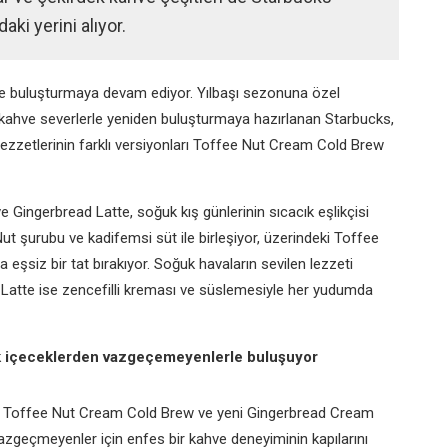
daki yerini alıyor.
erle buluşturmaya devam ediyor. Yılbaşı sezonuna özel
i kahve severlerle yeniden buluşturmaya hazırlanan Starbucks,
zzetlerinin farklı versiyonları
Toffee Nut Cream Cold Brew
Gingerbread Latte, soğuk kış günlerinin sıcacık eşlikçisi
t şurubu ve kadifemsi süt ile birleşiyor, üzerindeki Toffee
 eşsiz bir tat bırakıyor. Soğuk havaların sevilen lezzeti
 Latte ise zencefilli kreması ve süslemesiyle her yudumda
uk içeceklerden vazgeçemeyenlerle buluşuyor
üyesi Toffee Nut Cream Cold Brew ve yeni Gingerbread Cream
zgeçmeyenler için enfes bir kahve deneyiminin kapılarını