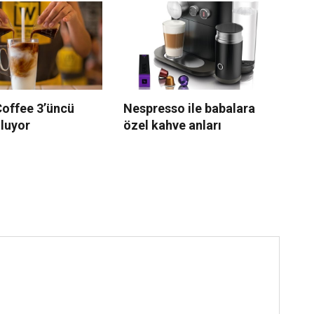
Coffee 3’üncü
Nespresso ile babalara
İs
tluyor
özel kahve anları
on
ağ