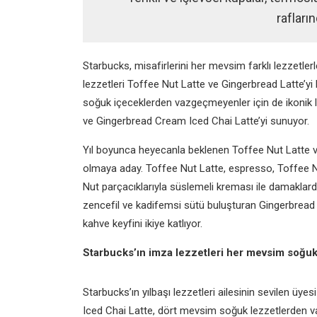
rafların
Starbucks, misafirlerini her mevsim farklı lezzetl
lezzetleri
Toffee Nut Latte
ve
Gingerbread Latte
’y
soğuk içeceklerden vazgeçmeyenler için de ikonik le
ve
Gingerbread Cream Iced Chai Latte
’yi sunuyor.
Yıl boyunca heyecanla beklenen Toffee Nut Latte ve 
olmaya aday. Toffee Nut Latte, espresso, Toffee Nu
Nut parçacıklarıyla süslemeli kreması ile damaklarda
zencefil ve kadifemsi sütü buluşturan Gingerbread
kahve keyfini ikiye katlıyor.
Starbucks’ın imza lezzetleri her mevsim soğ
Starbucks’ın yılbaşı lezzetleri ailesinin sevilen 
Iced Chai Latte, dört mevsim soğuk lezzetlerden va