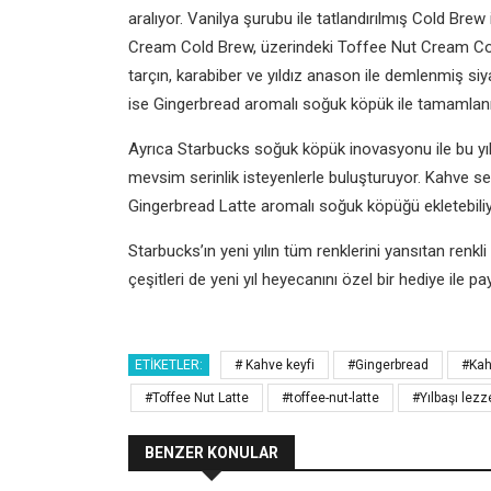
aralıyor. Vanilya şurubu ile tatlandırılmış Cold Bre
Cream Cold Brew, üzerindeki Toffee Nut Cream Cold
tarçın, karabiber ve yıldız anason ile demlenmiş s
ise Gingerbread aromalı soğuk köpük ile tamamlanı
Ayrıca Starbucks soğuk köpük inovasyonu ile bu yıl 
mevsim serinlik isteyenlerle buluşturuyor. Kahve se
Gingerbread Latte aromalı soğuk köpüğü ekletebiliy
Starbucks’ın yeni yılın tüm renklerini yansıtan renkl
çeşitleri de yeni yıl heyecanını özel bir hediye ile p
ETIKETLER:
# Kahve keyfi
#Gingerbread
#Kah
#Toffee Nut Latte
#toffee-nut-latte
#Yılbaşı lezze
BENZER KONULAR