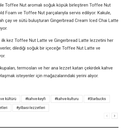
w ile Toffee Nut aromalı soğuk köpük birleştiren Toffee Nut
 Foam ve Toffee Nut parçalarıyla servis ediliyor. Kakule,
iyah çay ve sütü buluşturan Gingerbread Cream Iced Chai Latte
yor.
ilk kez Toffee Nut Latte ve Gingerbread Latte lezzetini her
verler, dilediği soğuk bir içeceğe Toffee Nut Latte ve
or.
i kupaları, termosları ve her ana lezzet katan çekirdek kahve
aylaşmak isteyenler için mağazalarındaki yerini alıyor.
ve kültürü
#kahve-keyfi
#kahve-kulturu
#Starbucks
tleri
#yilbasi-lezzetleri