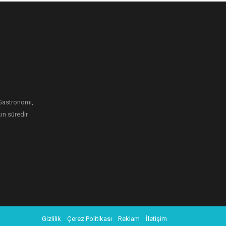
i Gastronomi,
ın süredir
Gizlilik
Çerez Politikası
Reklam
İletişim