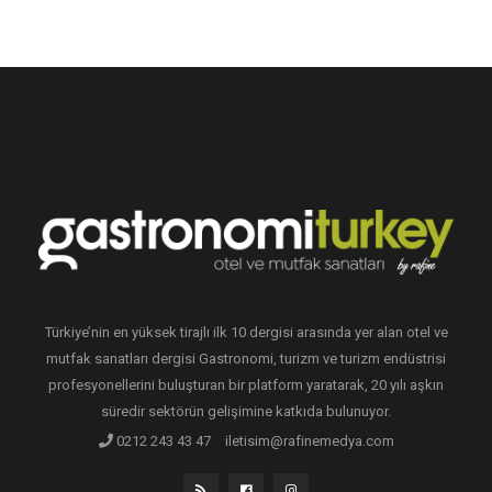
Türkiye’nin en yüksek tirajlı ilk 10 dergisi arasında yer alan otel ve
mutfak sanatları dergisi Gastronomi, turizm ve turizm endüstrisi
profesyonellerini buluşturan bir platform yaratarak, 20 yılı aşkın
süredir sektörün gelişimine katkıda bulunuyor.
0212 243 43 47
iletisim@rafinemedya.com