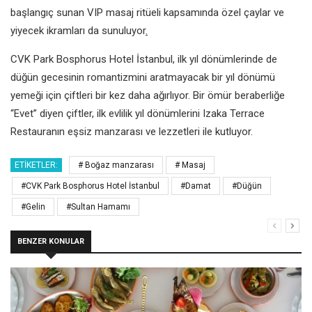
başlangıç sunan VIP masaj ritüeli kapsamında özel çaylar ve
yiyecek ikramları da sunuluyor
.
CVK Park Bosphorus Hotel İstanbul, ilk yıl dönümlerinde de
düğün gecesinin romantizmini aratmayacak bir yıl dönümü
yemeği için çiftleri bir kez daha ağırlıyor. Bir ömür beraberliğe
“Evet” diyen çiftler, ilk evlilik yıl dönümlerini Izaka Terrace
Restauranın eşsiz manzarası ve lezzetleri ile kutluyor.
ETIKETLER:
# Boğaz manzarası
# Masaj
#CVK Park Bosphorus Hotel İstanbul
#Damat
#Düğün
#Gelin
#Sultan Hamamı
BENZER KONULAR