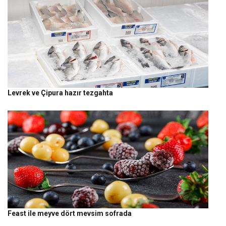
Levrek ve Çipura hazır tezgahta
Feast ile meyve dört mevsim sofrada