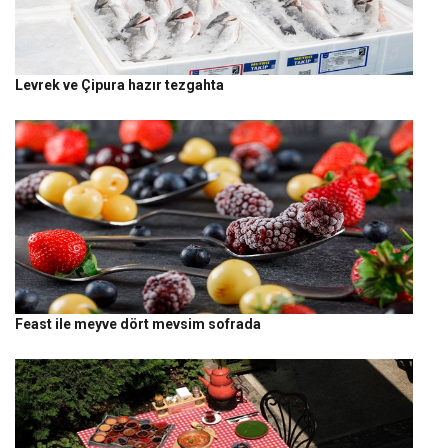
Levrek ve Çipura hazır tezgahta
Feast ile meyve dört mevsim sofrada