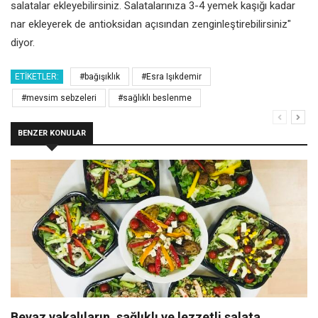
salatalar ekleyebilirsiniz. Salatalarınıza 3-4 yemek kaşığı kadar
nar ekleyerek de antioksidan açısından zenginleştirebilirsiniz"
diyor.
ETIKETLER:
#bağışıklık
#Esra Işıkdemir
#mevsim sebzeleri
#sağlıklı beslenme
BENZER KONULAR
Beyaz yakalıların, sağlıklı ve lezzetli salata