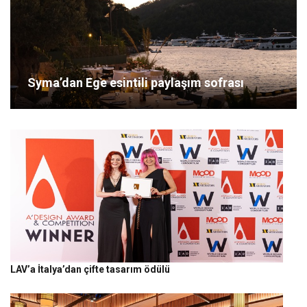
Syma’dan Ege esintili paylaşım sofrası
LAV’a İtalya’dan çifte tasarım ödülü