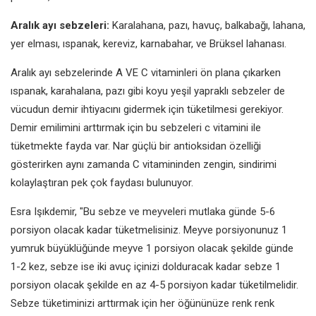
Aralık ayı sebzeleri:
Karalahana, pazı, havuç, balkabağı, lahana,
yer elması, ıspanak, kereviz, karnabahar, ve Brüksel lahanası.
Aralık ayı sebzelerinde A VE C vitaminleri ön plana çıkarken
ıspanak, karahalana, pazı gibi koyu yeşil yapraklı sebzeler de
vücudun demir ihtiyacını gidermek için tüketilmesi gerekiyor.
Demir emilimini arttırmak için bu sebzeleri c vitamini ile
tüketmekte fayda var. Nar güçlü bir antioksidan özelliği
gösterirken aynı zamanda C vitamininden zengin, sindirimi
kolaylaştıran pek çok faydası bulunuyor.
Esra Işıkdemir, "
Bu sebze ve meyveleri mutlaka günde 5-6
porsiyon olacak kadar tüketmelisiniz. Meyve porsiyonunuz 1
yumruk büyüklüğünde meyve 1 porsiyon olacak şekilde günde
1-2 kez, sebze ise iki avuç içinizi dolduracak kadar sebze 1
porsiyon olacak şekilde en az 4-5 porsiyon kadar tüketilmelidir.
Sebze tüketiminizi arttırmak için her öğününüze renk renk