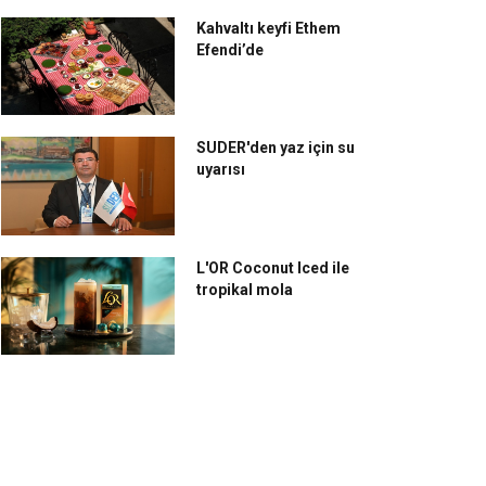
Kahvaltı keyfi Ethem
Efendi’de
SUDER'den yaz için su
uyarısı
L'OR Coconut Iced ile
tropikal mola