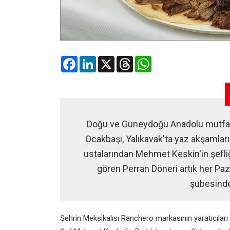
Facebook
LinkedIn
X
Threads
WhatsApp
Doğu ve Güneydoğu Anadolu mutfağını
Ocakbaşı, Yalıkavak'ta yaz akşamların
ustalarından Mehmet Keskin'in şefliğ
gören Perran Döneri artık her Paz
şubesinde 
Şehrin Meksikalısı Ranchero markasının yaratıcıları 