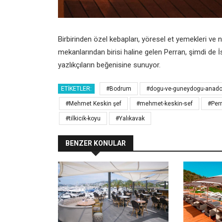
Birbirinden özel kebapları, yöresel et yemekleri ve n
mekanlarından birisi haline gelen Perran, şimdi de İs
yazlıkçıların beğenisine sunuyor.
ETIKETLER:
#Bodrum
#dogu-ve-guneydogu-anado
#Mehmet Keskin şef
#mehmet-keskin-sef
#Per
#tilkicik-koyu
#Yalıkavak
BENZER KONULAR