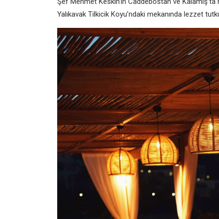
Şef Mehmet Keskin’in Caddebostan ve Kalamış’ta 
Yalıkavak Tilkicik Koyu’ndaki mekanında lezzet tutk