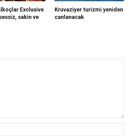
lkoçlar Exclusive
Kruvaziyer turizmi yeniden
Mi
essiz, sakin ve
canlanacak
aş