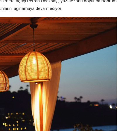
hizmete açtığı Perran Ocakbaşı, yaz sezonu boyunca Bodrum
unlarını ağırlamaya devam ediyor.