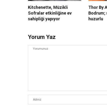
Kitchenette, Müzikli
Thor By A
Sofralar etkinliğine ev
Bodrum; s
sahipliği yapıyor
huzurlu
Yorum Yaz