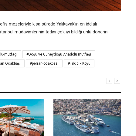
efis mezeleriyle kısa sürede Yalıkavak’ın en iddialı
tanbul müdavimlerinin tadını çok iyi bildiği ünlü dönerini
lu-mutfagi
#Doğu ve Güneydoğu Anadolu mutfağı
ran Ocakbaşı
#perran-ocakbasi
#Tilkicik Koyu