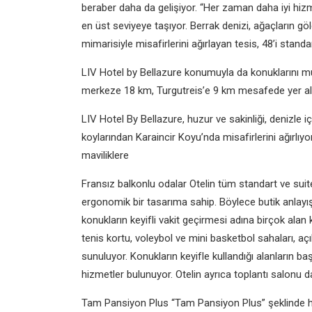
beraber daha da gelişiyor. “Her zaman daha iyi hiz
en üst seviyeye taşıyor. Berrak denizi, ağaçların gölg
mimarisiyle misafirlerini ağırlayan tesis, 48’i stand
LIV Hotel by Bellazure konumuyla da konuklarını m
merkeze 18 km, Turgutreis’e 9 km mesafede yer alı
LIV Hotel By Bellazure, huzur ve sakinliği, denizle 
koylarından Karaincir Koyu’nda misafirlerini ağırlı
maviliklere
Fransız balkonlu odalar Otelin tüm standart ve suit
ergonomik bir tasarıma sahip. Böylece butik anlayışı
konukların keyifli vakit geçirmesi adına birçok al
tenis kortu, voleybol ve mini basketbol sahaları, aç
sunuluyor. Konukların keyifle kullandığı alanların 
hizmetler bulunuyor. Otelin ayrıca toplantı salonu 
Tam Pansiyon Plus “Tam Pansiyon Plus” şeklinde hi