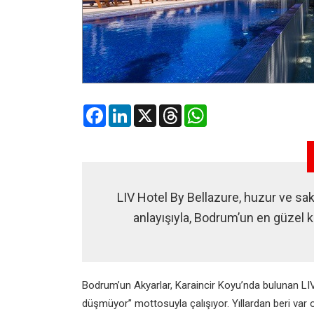
Facebook
LinkedIn
X
Threads
WhatsApp
LIV Hotel By Bellazure, huzur ve saki
anlayışıyla, Bodrum’un en güzel k
Bodrum’un Akyarlar, Karaincir Koyu’nda bulunan LIV
düşmüyor” mottosuyla çalışıyor. Yıllardan beri var ol