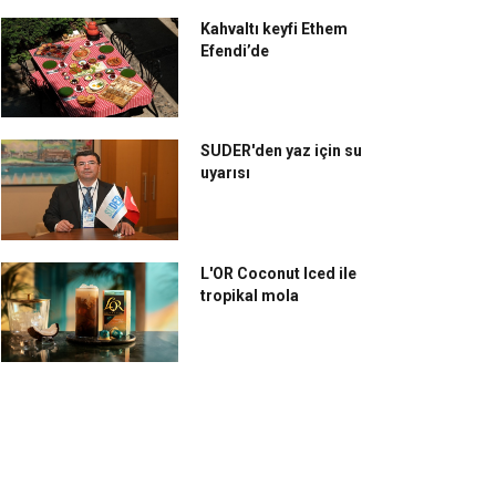
Kahvaltı keyfi Ethem
Efendi’de
SUDER'den yaz için su
uyarısı
L'OR Coconut Iced ile
tropikal mola