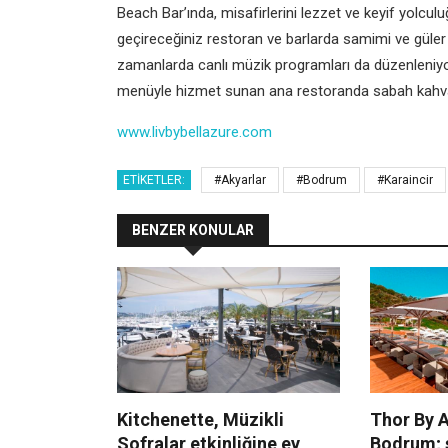
Beach Bar’ında, misafirlerini lezzet ve keyif yolculu
geçireceğiniz restoran ve barlarda samimi ve güler y
zamanlarda canlı müzik programları da düzenleniyor
menüyle hizmet sunan ana restoranda sabah kahvaltı
www.livbybellazure.com
ETIKETLER:
#Akyarlar
#Bodrum
#Karaincir
BENZER KONULAR
Kitchenette, Müzikli
Thor By A
Sofralar etkinliğine ev
Bodrum; s