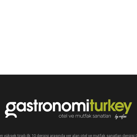
en yüksek tirajlı ilk 10 dergisi arasında yer alan otel ve mutfak sanatları dergis