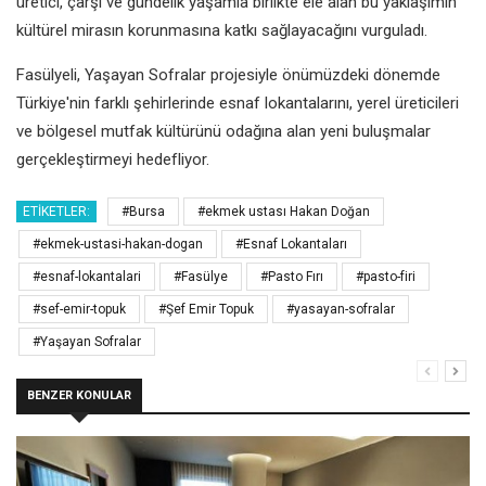
üretici, çarşı ve gündelik yaşamla birlikte ele alan bu yaklaşımın
kültürel mirasın korunmasına katkı sağlayacağını vurguladı.
Fasülyeli, Yaşayan Sofralar projesiyle önümüzdeki dönemde
Türkiye'nin farklı şehirlerinde esnaf lokantalarını, yerel üreticileri
ve bölgesel mutfak kültürünü odağına alan yeni buluşmalar
gerçekleştirmeyi hedefliyor.
ETIKETLER:
#Bursa
#ekmek ustası Hakan Doğan
#ekmek-ustasi-hakan-dogan
#Esnaf Lokantaları
#esnaf-lokantalari
#Fasülye
#Pasto Fırı
#pasto-firi
#sef-emir-topuk
#Şef Emir Topuk
#yasayan-sofralar
#Yaşayan Sofralar
BENZER KONULAR