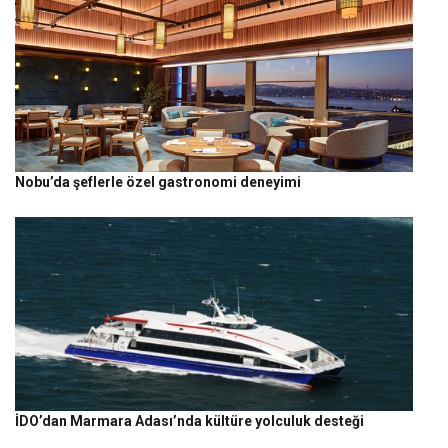
Nobu’da şeflerle özel gastronomi deneyimi
İDO’dan Marmara Adası’nda kültüre yolculuk desteği