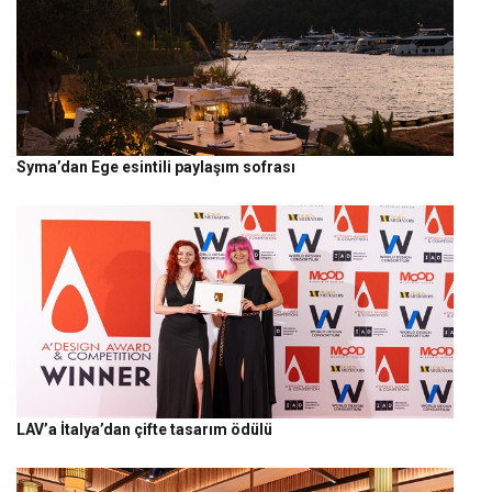
Syma’dan Ege esintili paylaşım sofrası
LAV’a İtalya’dan çifte tasarım ödülü