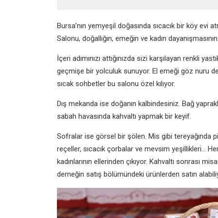
Bursa’nın yemyeşil doğasında sıcacık bir köy evi 
Salonu, doğallığın, emeğin ve kadın dayanışmasının
İçeri adımınızı attığınızda sizi karşılayan renkli y
geçmişe bir yolculuk sunuyor. El emeği göz nuru detay
sıcak sohbetler bu salonu özel kılıyor.
Dış mekanda ise doğanın kalbindesiniz. Bağ yaprakl
sabah havasında kahvaltı yapmak bir keyif.
Sofralar ise görsel bir şölen. Mis gibi tereyağında 
reçeller, sıcacık çorbalar ve mevsim yeşillikleri… H
kadınlarının ellerinden çıkıyor. Kahvaltı sonrası misa
derneğin satış bölümündeki ürünlerden satın alabili