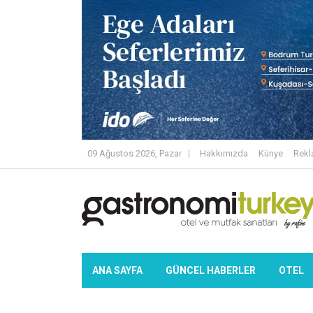
09 Ağustos 2026, Pazar
Hakkımızda
Künye
Rek
ANA SAYFA
GÜNCEL HABERLER
OTEL