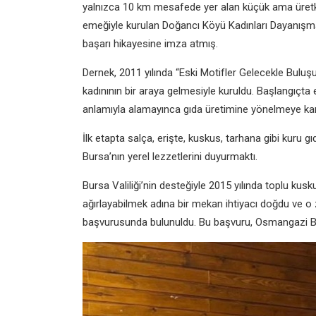
yalnızca 10 km mesafede yer alan küçük ama üretke
emeğiyle kurulan Doğancı Köyü Kadınları Dayanışma 
başarı hikayesine imza atmış.
Dernek, 2011 yılında “Eski Motifler Gelecekle Buluşu
kadınının bir araya gelmesiyle kuruldu. Başlangıçta el
anlamıyla alamayınca gıda üretimine yönelmeye kara
İlk etapta salça, erişte, kuskus, tarhana gibi kuru
Bursa’nın yerel lezzetlerini duyurmaktı.
Bursa Valiliği’nin desteğiyle 2015 yılında toplu kusku
ağırlayabilmek adına bir mekan ihtiyacı doğdu ve o 
başvurusunda bulunuldu. Bu başvuru, Osmangazi Bele