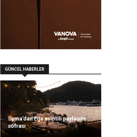
GÜNCEL HABERLER
Syma’dan Ege esintili paylaşım
sofrası