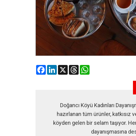
Facebook
LinkedIn
X
Threads
WhatsApp
Doğancı Köyü Kadınları Dayanışma
hazırlanan tüm ürünler, katkısız v
köyden gelen bir selam taşıyor. Her
dayanışmasına des