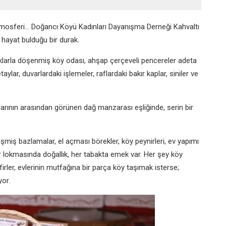
atmosferi… Doğancı Köyü Kadınları Dayanışma Derneği Kahvaltı
 hayat bulduğu bir durak.
astıklarla döşenmiş köy odası, ahşap çerçeveli pencereler adeta
lar, duvarlardaki işlemeler, raflardaki bakır kaplar, siniler ve
arının arasından görünen dağ manzarası eşliğinde, serin bir
pişmiş bazlamalar, el açması börekler, köy peynirleri, ev yapımı
er lokmasında doğallık, her tabakta emek var. Her şey köy
firler, evlerinin mutfağına bir parça köy taşımak isterse;
yor.