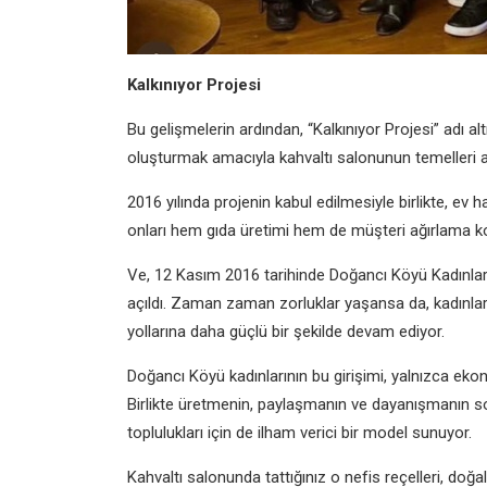
Kalkınıyor Projesi
Bu gelişmelerin ardından, “Kalkınıyor Projesi” adı altı
oluşturmak amacıyla kahvaltı salonunun temelleri at
2016 yılında projenin kabul edilmesiyle birlikte, ev ha
onları hem gıda üretimi hem de müşteri ağırlama k
Ve, 12 Kasım 2016 tarihinde Doğancı Köyü Kadınlar
açıldı. Zaman zaman zorluklar yaşansa da, kadınlar ai
yollarına daha güçlü bir şekilde devam ediyor.
Doğancı Köyü kadınlarının bu girişimi, yalnızca eko
Birlikte üretmenin, paylaşmanın ve dayanışmanın so
toplulukları için de ilham verici bir model sunuyor.
Kahvaltı salonunda tattığınız o nefis reçelleri, doğa