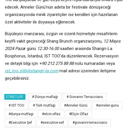
edecek. Anneler Günü’nün adeta bir festivale dönüşeceği
organizasyonda minik ziyaretçiler ise kendileri için hazırlanan
özel aktiviteler ile doyasıya eğlenecek.
Büyüleyici manzarası, özgün ve özenli hizmetiyle misafirlerin
keyifli vakit geçireceği Shang Brunch organizasyonu,
12 Mayıs
2024 Paza
r günü
12.30-16.00
saatleri arasında Shangri-La
Bosphorus, Istanbul, IST TOO’da düzenlenecek. Rezervasyon
ve detaylı bilgi için
+90 212 275 88 88
nolu numaradan veya
ist_too.slib@shangri-la.com
mail adresi üzerinden iletişime
geçebilirsiniz.
ETIKETLER:
# Dünya mutfağı
# Giovanni Terracciano
# IST TOO
# Türk mutfağı
#Anneler Günü
#anneler-gunu
#dunya-mutfagi
#elcin-oflaz
#Elçin Oflaz
#Executive Şef
#executive-sef
#giovanni-terracciano