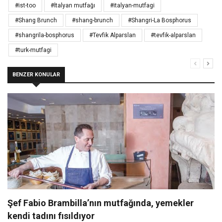
#ist-too
#İtalyan mutfağı
#italyan-mutfagi
#Shang Brunch
#shang-brunch
#Shangri-La Bosphorus
#shangrila-bosphorus
#Tevfik Alparslan
#tevfik-alparslan
#turk-mutfagi
BENZER KONULAR
Şef Fabio Brambilla’nın mutfağında, yemekler
kendi tadını fısıldıyor