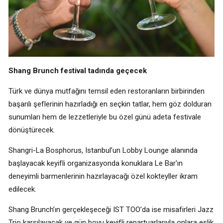
Shang Brunch festival tadında geçecek
Türk ve dünya mutfağını temsil eden restoranların birbirinden
başarılı şeflerinin hazırladığı en seçkin tatlar, hem göz dolduran
sunumları hem de lezzetleriyle bu özel günü adeta festivale
dönüştürecek.
Shangri-La Bosphorus, Istanbul’un Lobby Lounge alanında
başlayacak keyifli organizasyonda konuklara Le Bar'ın
deneyimli barmenlerinin hazırlayacağı özel kokteyller ikram
edilecek.
Shang Brunch’ın gerçekleşeceği IST TOO’da ise misafirleri Jazz
Trio karşılayacak ve gün boyu keyifli repartuarlarıyla onlara eşlik