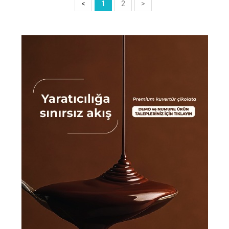
<
1
2
>