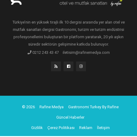
Türkiye’nin en yüksek tirajlı ilk 10 dergisi arasında yer alan otel ve
mutfak sanatları dergisi Gastronomi, turizm ve turizm endüstrisi
profesyonellerini buluşturan bir platform yaratarak, 20 yılı aşkın
süredir sektörün gelişimine katkıda bulunuyor.
0212 243 43 47
iletisim@rafinemedya.com
© 2026
Rafine Medya
Gastronomi Turkey By Rafine
Güncel Haberler
Gizlilik
Çerez Politikası
Reklam
İletişim