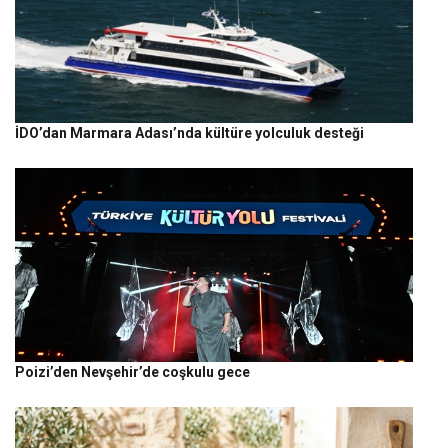
İDO’dan Marmara Adası’nda kültüre yolculuk desteği
Poizi’den Nevşehir’de coşkulu gece