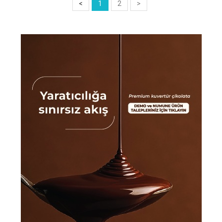
<
1
2
>