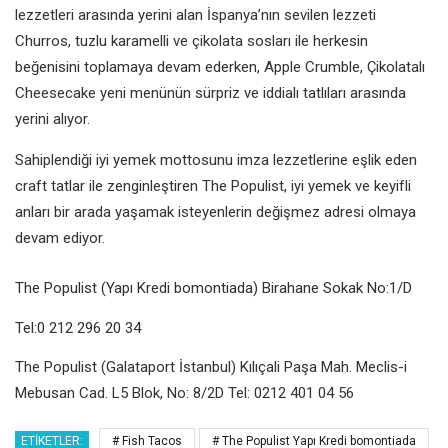
lezzetleri arasında yerini alan İspanya’nın sevilen lezzeti
Churros, tuzlu karamelli ve çikolata sosları ile herkesin
beğenisini toplamaya devam ederken, Apple Crumble, Çikolatalı
Cheesecake yeni menünün sürpriz ve iddialı tatlıları arasında
yerini alıyor.
Sahiplendiği iyi yemek mottosunu imza lezzetlerine eşlik eden
craft tatlar ile zenginleştiren The Populist, iyi yemek ve keyifli
anları bir arada yaşamak isteyenlerin değişmez adresi olmaya
devam ediyor.
The Populist (Yapı Kredi bomontiada) Birahane Sokak No:1/D
Tel:0 212 296 20 34
The Populist
(Galataport İstanbul) Kılıçali Paşa Mah. Meclis-i
Mebusan Cad. L5 Blok, No: 8/2D Tel: 0212 401 04 56
ETIKETLER:
# Fish Tacos
# The Populist Yapı Kredi bomontiada