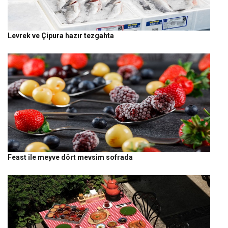
Levrek ve Çipura hazır tezgahta
Feast ile meyve dört mevsim sofrada