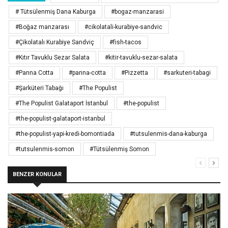
# Tütsülenmiş Dana Kaburga
#bogaz-manzarasi
#Boğaz manzarası
#cikolatali-kurabiye-sandvic
#Çikolatalı Kurabiye Sandviç
#fish-tacos
#Kıtır Tavuklu Sezar Salata
#kitir-tavuklu-sezar-salata
#Panna Cotta
#panna-cotta
#Pizzetta
#sarkuteri-tabagi
#Şarküteri Tabağı
#The Populist
#The Populist Galataport İstanbul
#the-populist
#the-populist-galataport-istanbul
#the-populist-yapi-kredi-bomontiada
#tutsulenmis-dana-kaburga
#tutsulenmis-somon
#Tütsülenmiş Somon
BENZER KONULAR