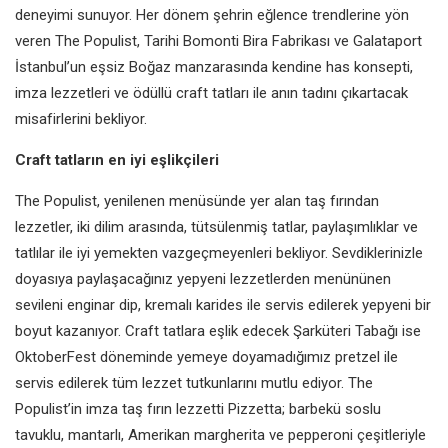
deneyimi sunuyor. Her dönem şehrin eğlence trendlerine yön
veren The Populist, Tarihi Bomonti Bira Fabrikası ve Galataport
İstanbul’un eşsiz Boğaz manzarasında kendine has konsepti,
imza lezzetleri ve ödüllü craft tatları ile anın tadını çıkartacak
misafirlerini bekliyor.
Craft tatların en iyi eşlikçileri
The Populist, yenilenen menüsünde yer alan taş fırından
lezzetler, iki dilim arasında, tütsülenmiş tatlar, paylaşımlıklar ve
tatlılar ile iyi yemekten vazgeçmeyenleri bekliyor. Sevdiklerinizle
doyasıya paylaşacağınız yepyeni lezzetlerden menününen
sevileni enginar dip, kremalı karides ile servis edilerek yepyeni bir
boyut kazanıyor. Craft tatlara eşlik edecek Şarküteri Tabağı ise
OktoberFest döneminde yemeye doyamadığımız pretzel ile
servis edilerek tüm lezzet tutkunlarını mutlu ediyor. The
Populist’in imza taş fırın lezzetti Pizzetta; barbekü soslu
tavuklu, mantarlı, Amerikan margherita ve pepperoni çeşitleriyle