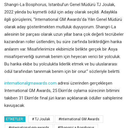
Shangri-La Bosphorus, Istanbul’un Genel Müdürü TJ Joulak,
2022 yılında bu kıymetli ödül için aday olarak seçildi. Adaylıkla
ilgili görüşlerini, “International GM Awards’da Yılın Genel Müdürü
olarak aday gösterilmekten mutluluk duyuyorum. Shangri-La
ailesinin bir parçası olarak uzun yıllar bana çok değerli tecrübeler
kazandıran roller üstlendim, bu süre zarfında biriktirdiğim harika
anılarım var. Misafirlerimize ekibimizle birlikte gerçek bir Asya
misafirperverliği sunmak benim için heyecan verici bir yolculuk.
Bu harika ekibe bu yolculukta liderlik etmek ve bu uluslararası
ödül tarafından tanınmak benim için bir onur.” sözleriyle belirtti.
internationalgmawards.com
adresi üzerinden gerçekleşen
International GM Awards, 25 Ekim’de oylama sürecinin bitimini
takiben 31 Ekim’de final jüri kararı açıklanarak ödüller sahiplerine
kavuşacak.
ETIKETLER:
# TJ Joulak
#International GM Awards
#international-gm-awards
#Shangri-La Bosphorus