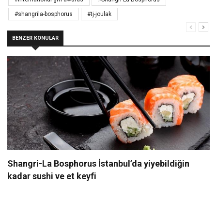
#shangrila-bosphorus
#tj-joulak
BENZER KONULAR
Shangri-La Bosphorus İstanbul’da yiyebildiğin
kadar sushi ve et keyfi