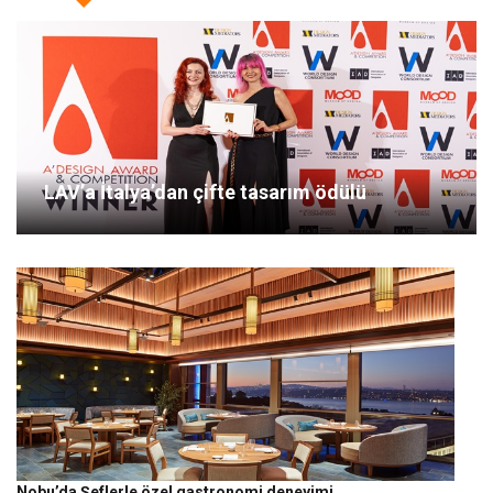
LAV’a İtalya’dan çifte tasarım ödülü
Nobu’da Şeflerle özel gastronomi deneyimi