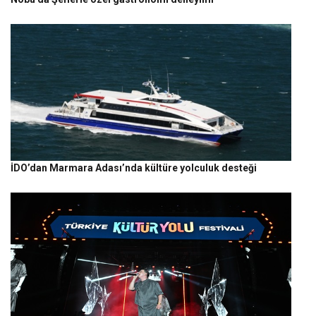
İDO’dan Marmara Adası’nda kültüre yolculuk desteği