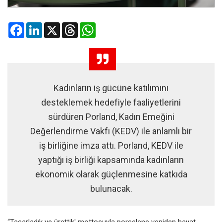
Facebook
LinkedIn
X
Threads
WhatsApp
Kadınların iş gücüne katılımını
desteklemek hedefiyle faaliyetlerini
sürdüren Porland, Kadın Emeğini
Değerlendirme Vakfı (KEDV) ile anlamlı bir
iş birliğine imza attı. Porland, KEDV ile
yaptığı iş birliği kapsamında kadınların
ekonomik olarak güçlenmesine katkıda
bulunacak.
“Tasarladık ve ürettik' mottosuyla porselene yeniden hayat