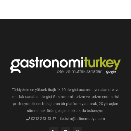
Türkiye’nin en yüksek tirajlı ilk 10 dergisi arasında yer alan otel ve
mutfak sanatları dergisi Gastronomi, turizm ve turizm endüstrisi
profesyonellerini buluşturan bir platform yaratarak, 20 yılı aşkın
süredir sektörün gelişimine katkıda bulunuyor.
0212 243 43 47
iletisim@rafinemedya.com