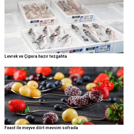
Levrek ve Çipura hazır tezgahta
Feast ile meyve dört mevsim sofrada