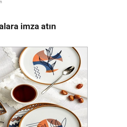
ın
ralara imza atın