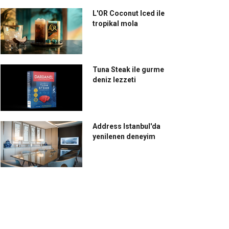
rland’da yaşanıyor
Avustralya ve Afrika’ya
L'OR Coconut Iced ile
çevirdi
tropikal mola
Tuna Steak ile gurme
deniz lezzeti
Address Istanbul'da
yenilenen deneyim