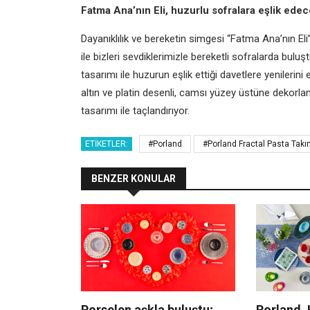
Fatma Ana’nın Eli, huzurlu sofralara eşlik ede
Dayanıklılık ve bereketin simgesi “Fatma Ana’nın El
ile bizleri sevdiklerimizle bereketli sofralarda buluşt
tasarımı ile huzurun eşlik ettiği davetlere yenilerini 
altın ve platin desenli, camsı yüzey üstüne dekorla
tasarımı ile taçlandırıyor.
ETIKETLER:
#Porland
#Porland Fractal Pasta Takı
BENZER KONULAR
Porselen aşkla buluştu;
Porland, 