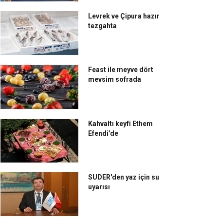
Levrek ve Çipura hazır
tezgahta
Feast ile meyve dört
mevsim sofrada
Kahvaltı keyfi Ethem
Efendi’de
SUDER'den yaz için su
uyarısı
ayram coşkusu
Porland rotayı ABD,