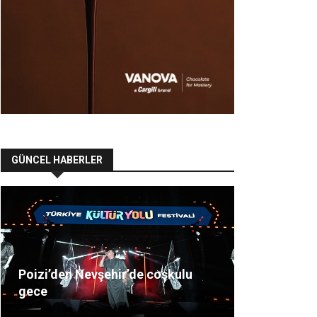
GÜNCEL HABERLER
Poizi’den Nevşehir’de coşkulu
gece