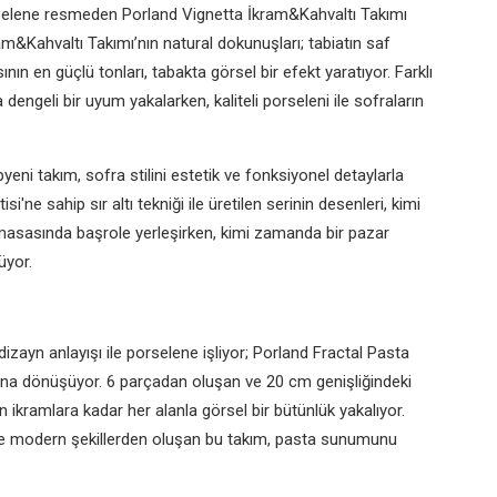
rselene resmeden Porland Vignetta İkram&Kahvaltı Takımı
ram&Kahvaltı Takımı’nın natural dokunuşları; tabiatın saf
nın en güçlü tonları, tabakta görsel bir efekt yaratıyor. Farklı
dengeli bir uyum yakalarken, kaliteli porseleni ile sofraların
yeni takım, sofra stilini estetik ve fonksiyonel detaylarla
e sahip sır altı tekniği ile üretilen serinin desenleri, kimi
 masasında başrole yerleşirken, kimi zamanda bir pazar
üyor.
dizayn anlayışı ile porselene işliyor; Porland Fractal Pasta
lanına dönüşüyor. 6 parçadan oluşan ve 20 cm genişliğindeki
 ikramlara kadar her alanla görsel bir bütünlük yakalıyor.
sinde modern şekillerden oluşan bu takım, pasta sunumunu