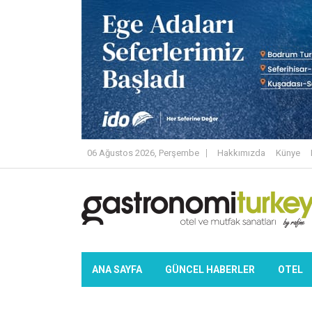
06 Ağustos 2026, Perşembe
Hakkımızda
Künye
ANA SAYFA
GÜNCEL HABERLER
OTEL