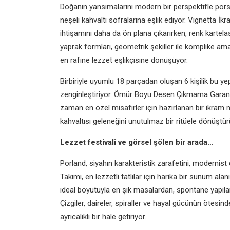
Doğanın yansımalarını modern bir perspektifle po
neşeli kahvaltı sofralarına eşlik ediyor. Vignetta İk
ihtişamını daha da ön plana çıkarırken, renk kartelası
yaprak formları, geometrik şekiller ile komplike ama 
en rafine lezzet eşlikçisine dönüşüyor.
Birbiriyle uyumlu 18 parçadan oluşan 6 kişilik bu yep
zenginleştiriyor. Ömür Boyu Desen Çıkmama Garantisi'n
zaman en özel misafirler için hazırlanan bir ikram
kahvaltısı geleneğini unutulmaz bir ritüele dönüştür
Lezzet festivali ve görsel şölen bir arada…
Porland, siyahın karakteristik zarafetini, modernist 
Takımı, en lezzetli tatlılar için harika bir sunum a
ideal boyutuyla en şık masalardan, spontane yapılan
Çizgiler, daireler, spiraller ve hayal gücünün öte
ayrıcalıklı bir hale getiriyor.