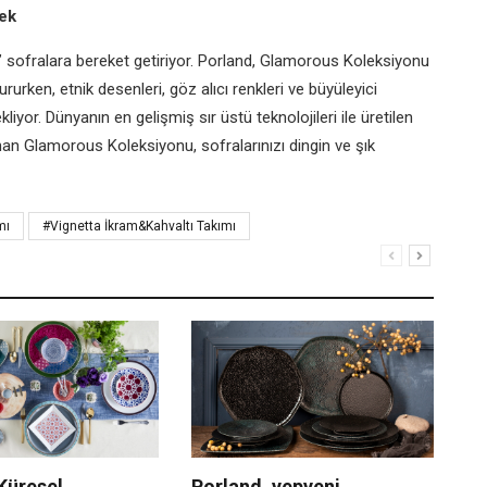
cek
i” sofralara bereket getiriyor. Porland, Glamorous Koleksiyonu
ururken, etnik desenleri, göz alıcı renkleri ve büyüleyici
ekliyor. Dünyanın en gelişmiş sır üstü teknolojileri ile üretilen
nan Glamorous Koleksiyonu, sofralarınızı dingin ve şık
mı
#Vignetta İkram&Kahvaltı Takımı
Küresel
Porland, yepyeni
B