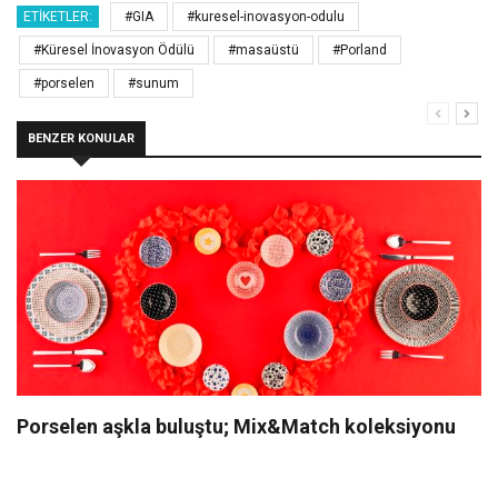
ETIKETLER:
#GIA
#kuresel-inovasyon-odulu
#Küresel İnovasyon Ödülü
#masaüstü
#Porland
#porselen
#sunum
BENZER KONULAR
Porselen aşkla buluştu; Mix&Match koleksiyonu