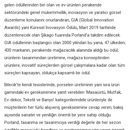
gelen ödüllerinden biri olan ve ev ürünleri perakende
sektöründeki genel mükemmellik, inovasyon ve yaratıcı görsel
düzenleme konularını onurlandıran, GIA (Global Innovation
Awards) yani Küresel İnovasyon Ödülü, Mart 2019 tarihinde
düzenlenecek olan Şikago fuarında Porland’a takdim edilecek.
GIA ödüllerinin başlangıcı olan 2000 yılından bu yana, 47 ülkeden;
430 markanın, perakende mağazacılık alanında aldığı bu ödül;
ürünlerin tasarımından üretimine, mağaza konseptinden
ürünlere, inovatif süreçlerden görsel çalışmalara kadar olan tüm
süreçleri kapsayan, oldukça kapsamlı bir ödül.
Bilecik’te kendi tesislerinde, porselen üretiminin yanı sıra ürün
gamındaki ev gereksinimine yanıt verebilen ‘Masaüstü, Mutfak,
Ev-dekor, Tekstil ve Banyo’ kategorilerindeki ürünleriyle de
müşterilerin her türlü alışveriş gereksinimine cevap veren; bakış
açısında sanatın ve yeniliğin önemli bir yere sahip olduğu
Porland, tasarıma ve tasarımcıya verdiği değerle de her sezon
özellikle masaüstü trendlere ve gastronomiye yön veren önemli