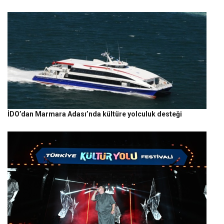
İDO’dan Marmara Adası’nda kültüre yolculuk desteği