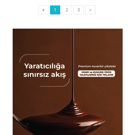
<
1
2
3
>