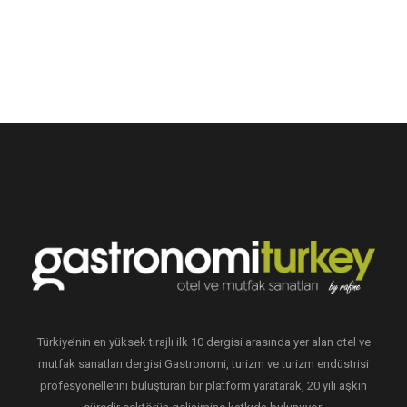
Türkiye’nin en yüksek tirajlı ilk 10 dergisi arasında yer alan otel ve
mutfak sanatları dergisi Gastronomi, turizm ve turizm endüstrisi
profesyonellerini buluşturan bir platform yaratarak, 20 yılı aşkın