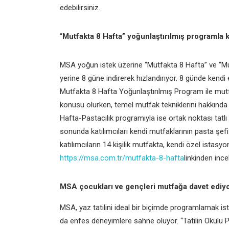
edebilirsiniz.
“
Mutfakta 8 Hafta” yoğunlaştırılmış programla k
MSA yoğun istek üzerine “
Mutfakta 8 Hafta
” ve “
Mu
yerine 8 güne indirerek hızlandırıyor. 8 günde kendi 
Mutfakta 8 Hafta Yoğunlaştırılmış Program ile mutf
konusu olurken, temel mutfak tekniklerini hakkında d
Hafta-Pastacılık programıyla ise ortak noktası tatl
sonunda katılımcıları kendi mutfaklarının pasta şef
katılımcıların 14 kişilik mutfakta, kendi özel istasyo
https://msa.com.tr/mutfakta-8-hafta
linkinden incel
MSA çocukları ve gençleri mutfağa davet ediy
MSA, yaz tatilini ideal bir biçimde programlamak is
da enfes deneyimlere sahne oluyor. “Tatilin Okulu P