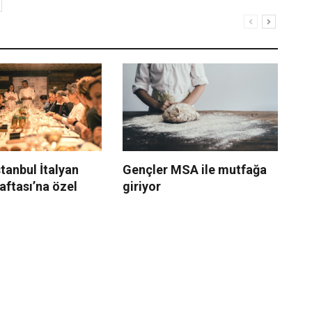
stanbul İtalyan
Gençler MSA ile mutfağa
MS
ftası’na özel
giriyor
Be
Eğ