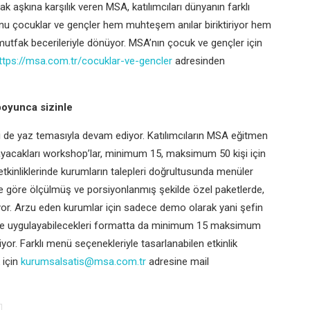
k aşkına karşılık veren MSA, katılımcıları dünyanın farklı
kunu çocuklar ve gençler hem muhteşem anılar biriktiriyor hem
mutfak becerileriyle dönüyor. MSA’nın çocuk ve gençler için
ttps://msa.com.tr/cocuklar-ve-gencler
adresinden
boyunca sizinle
i de yaz temasıyla devam ediyor. Katılımcıların MSA eğitmen
ulayacakları workshop’lar, minimum 15, maksimum 50 kişi için
tkinliklerinde kurumların talepleri doğrultusunda menüler
re göre ölçülmüş ve porsiyonlanmış şekilde özel paketlerde,
iliyor. Arzu eden kurumlar için sadece demo olarak yani şefin
erinde uygulayabilecekleri formatta da minimum 15 maksimum
yor. Farklı menü seçenekleriyle tasarlanabilen etkinlik
 için
kurumsalsatis@msa.com.tr
adresine mail