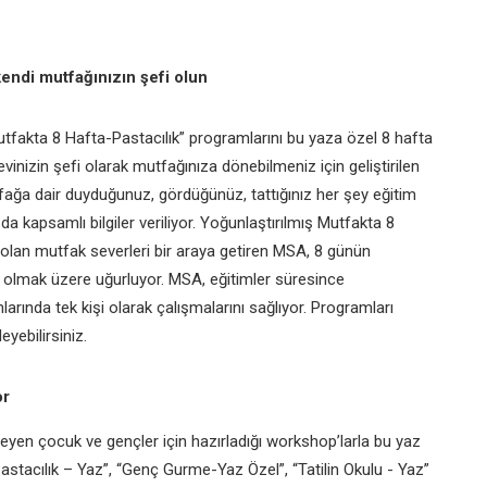
endi mutfağınızın şefi olun
tfakta 8 Hafta-Pastacılık”
programlarını bu yaza özel 8 hafta
evinizin şefi olarak mutfağınıza dönebilmeniz için geliştirilen
ağa dair duyduğunuz, gördüğünüz, tattığınız her şey eğitim
a kapsamlı bilgiler veriliyor. Yoğunlaştırılmış Mutfakta 8
ı olan mutfak severleri bir araya getiren MSA, 8 günün
i olmak üzere uğurluyor. MSA, eğitimler süresince
nlarında tek kişi olarak çalışmalarını sağlıyor. Programları
eyebilirsiniz.
or
teyen çocuk ve gençler için hazırladığı workshop’larla bu yaz
astacılık – Yaz”, “Genç Gurme-Yaz Özel”, “Tatilin Okulu - Yaz”