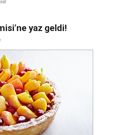
ldi!
isi’ne yaz geldi!
21