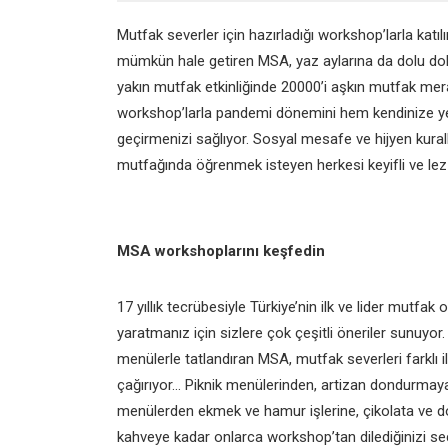
Mutfak severler için hazırladığı workshop’larla katıl
mümkün hale getiren MSA, yaz aylarına da dolu dolu
yakın mutfak etkinliğinde 20000’i aşkın mutfak merakl
workshop’larla pandemi dönemini hem kendinize yen
geçirmenizi sağlıyor. Sosyal mesafe ve hijyen kuralla
mutfağında öğrenmek isteyen herkesi keyifli ve lezze
MSA workshoplarını keşfedin
17 yıllık tecrübesiyle Türkiye’nin ilk ve lider mutfa
yaratmanız için sizlere çok çeşitli öneriler sunuy
menülerle tatlandıran MSA, mutfak severleri farklı il
çağırıyor… Piknik menülerinden, artizan dondurmaya
menülerden ekmek ve hamur işlerine, çikolata ve d
kahveye kadar onlarca workshop’tan dilediğinizi s