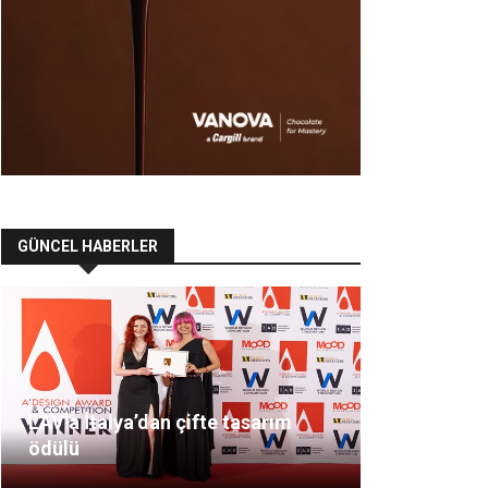
GÜNCEL HABERLER
LAV’a İtalya’dan çifte tasarım
ödülü