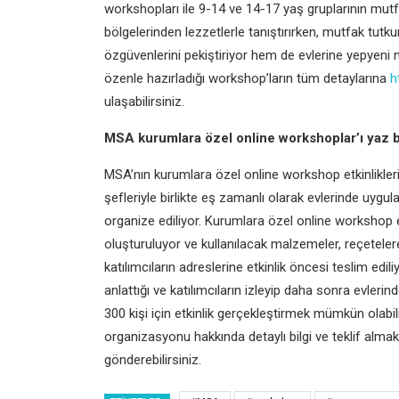
workshopları ile 9-14 ve 14-17 yaş gruplarının mutfa
bölgelerinden lezzetlerle tanıştırırken, mutfak tut
özgüvenlerini pekiştiriyor hem de evlerine yepyeni 
özenle hazırladığı workshop’ların tüm detaylarına
h
ulaşabilirsiniz.
MSA kurumlara özel online workshoplar’ı yaz 
MSA’nın kurumlara özel online workshop etkinlikler
şefleriyle birlikte eş zamanlı olarak evlerinde uyg
organize ediliyor. Kurumlara özel online workshop e
oluşturuluyor ve kullanılacak malzemeler, reçetele
katılımcıların adreslerine etkinlik öncesi teslim ed
anlattığı ve katılımcıların izleyip daha sonra evl
300 kişi için etkinlik gerçekleştirmek mümkün olabili
organizasyonu hakkında detaylı bilgi ve teklif almak
gönderebilirsiniz.