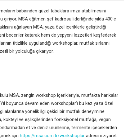
ımcıların birbirinden güzel tabaklara imza atabilmesini
 giriyor. MSA eğitmen şef kadrosu liderliğinde yılda 400’e
ısını ağırlayan MSA; yaza özel içeriklerle geliştirdiği
i beceriler katarak hem de yepyeni lezzetleri keşfederek
rının titizlikle uygulandığı workshoplar, mutfak sırlarını
tli bir yolculuğa çıkarıyor.
k okulu MSA, zengin workshop içerikleriyle, mutfakta harikalar
or. Yıl boyunca devam eden workshoplar’ı bu kez yaza özel
gi alanlarına yönelik ilgi çekici bir mutfak deneyimine
, kokteyl ve eşlikçilerinden fonksiyonel mutfağa, vegan
ondurmadan et ve deniz ürünlerine, fermente içeceklerden
eçmek için
https://msa.com.tr/workshoplar
adresini ziyaret