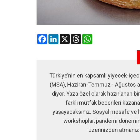
Facebook
LinkedIn
X
Threads
WhatsApp
Türkiye’nin en kapsamlı yiyecek-içe
(MSA), Haziran-Temmuz - Ağustos ay
diyor. Yaza özel olarak hazırlanan bi
farklı mutfak becerileri kazan
yaşayacaksınız. Sosyal mesafe ve hi
workshoplar, pandemi döneminin 
üzerinizden atmanız i