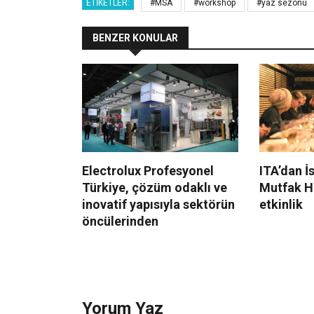
ETIKETLER:
#MSA
#workshop
#yaz sezonu
BENZER KONULAR
Electrolux Profesyonel
ITA’dan İ
Türkiye, çözüm odaklı ve
Mutfak Ha
inovatif yapısıyla sektörün
etkinlik
öncülerinden
Yorum Yaz